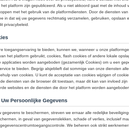
het platform zijn gepubliceerd. Als u niet akkoord gaat met de inhoud v
stoppen met het gebruik van de platformdiensten. Door de diensten van h
e in dat wij uw gegevens rechtmatig verzamelen, gebruiken, opslaan e
t privacybeleid.
ies
e toegangservaring te bieden, kunnen we, wanneer u onze platformge
van het platform gebruikt, cookies, flash cookies of andere lokale opsl
e applicaties worden aangeboden (gezamenlijk Cookies) om u een gep
ervice te bieden. Begrijp alsjeblieft dat sommige van onze diensten a
hulp van cookies. U kunt de acceptatie van cookies wijzigen of cooki
de diensten van de browser dit toestaan, maar dit kan van invloed zijn
eerde websites en de diensten die door het platform worden aangeboden
 Uw Persoonlijke Gegevens
w gegevens te beschermen, streven we ernaar alle redelijke beveiligi
ermen, in geval van gegevenslekken, schade of verlies, inclusief maar
g, gegevenscentrumtoegangscontrole. We beheren ook strikt werknemers