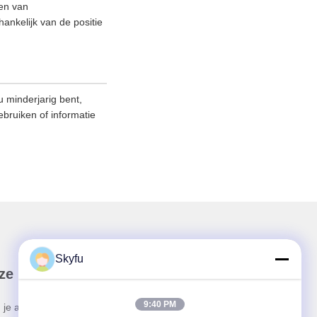
nen van
ankelijk van de positie
 minderjarig bent,
ebruiken of informatie
Skyfu
ze Nieuwsbrief
9:40 PM
 je aan voor onze nieuwsbrief voor kortingen en