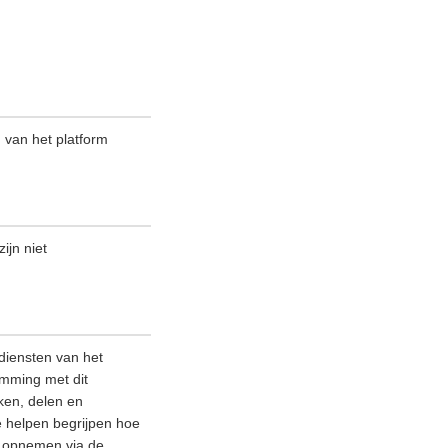
n van het platform
ijn niet
diensten van het
emming met dit
ken, delen en
e helpen begrijpen hoe
ns opnemen via de