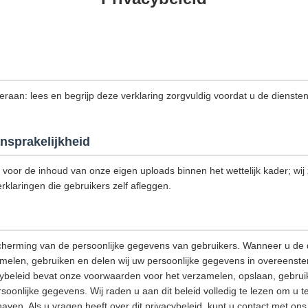
 eraan: lees en begrijp deze verklaring zorgvuldig voordat u de dienste
nsprakelijkheid
k voor de inhoud van onze eigen uploads binnen het wettelijk kader; wij z
rklaringen die gebruikers zelf afleggen.
cherming van de persoonlijke gegevens van gebruikers. Wanneer u de 
amelen, gebruiken en delen wij uw persoonlijke gegevens in overeenst
acybeleid bevat onze voorwaarden voor het verzamelen, opslaan, gebrui
onlijke gegevens. Wij raden u aan dit beleid volledig te lezen om u t
aven. Als u vragen heeft over dit privacybeleid, kunt u contact met o