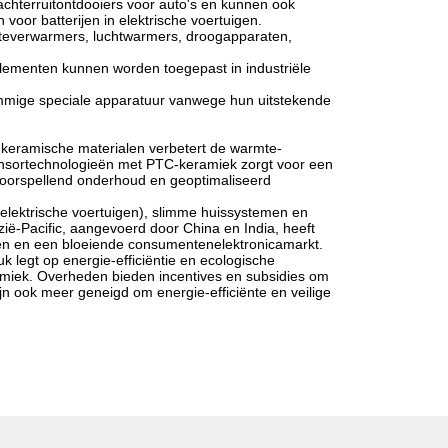
chterruitontdooiers voor auto's en kunnen ook
or batterijen in elektrische voertuigen.
imteverwarmers, luchtwarmers, droogapparaten,
ementen kunnen worden toegepast in industriële
mmige speciale apparatuur vanwege hun uitstekende
C keramische materialen verbetert de warmte-
 sensortechnologieën met PTC-keramiek zorgt voor een
voorspellend onderhoud en geoptimaliseerd
elektrische voertuigen), slimme huissystemen en
zië-Pacific, aangevoerd door China en India, heeft
en en een bloeiende consumentenelektronicamarkt.
uk legt op energie-efficiëntie en ecologische
iek. Overheden bieden incentives en subsidies om
n ook meer geneigd om energie-efficiënte en veilige