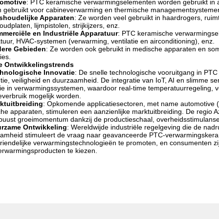
omotive
: PTC keramische verwarmingselementen worden gebruikt in a
 gebruikt voor cabineverwarming en thermische managementsystemen vo
shoudelijke Apparaten
: Ze worden veel gebruikt in haardrogers, ru
dplaten, lijmpistolen, strijkijzers, enz.
merciële en Industriële Apparatuur
: PTC keramische verwarmingsel
tuur, HVAC-systemen (verwarming, ventilatie en airconditioning), enz.
ere Gebieden
: Ze worden ook gebruikt in medische apparaten en so
ies.
le Ontwikkelingstrends
hnologische Innovatie
: De snelle technologische vooruitgang in PT
ëntie, veiligheid en duurzaamheid. De integratie van IoT, AI en slimme
tie in verwarmingssystemen, waardoor real-time temperatuurregeling, 
everbruik mogelijk worden.
ktuitbreiding
: Opkomende applicatiesectoren, met name automotive (
he apparaten, stimuleren een aanzienlijke marktuitbreiding. De regio A
buust groeimomentum dankzij de productieschaal, overheidsstimulans
rzame Ontwikkeling
: Wereldwijde industriële regelgeving die de nadr
amheid stimuleert de vraag naar geavanceerde PTC-verwarmingskeram
vriendelijke verwarmingstechnologieën te promoten, en consumenten zij
rwarmingsproducten te kiezen.