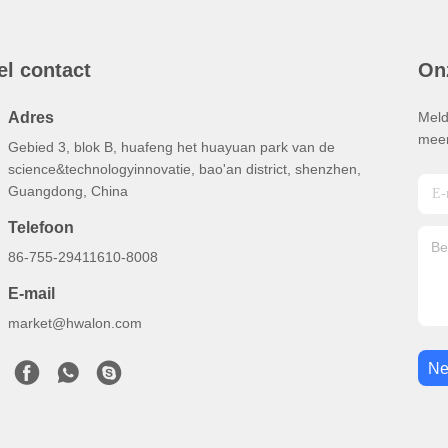
el contact
On
Adres
Meld
meer
Gebied 3, blok B, huafeng het huayuan park van de
science&technologyinnovatie, bao'an district, shenzhen,
Guangdong, China
Telefoon
86-755-29411610-8008
E-mail
market@hwalon.com
Ne