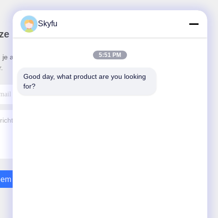
Skyfu
ze Nieuwsbrief
5:51 PM
 je aan voor onze nieuwsbrief voor kortingen en
.
Good day, what product are you looking 
for?
em Contact Met Ons Op