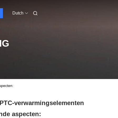
Dutch
NG
specten:
e PTC-verwarmingselementen
nde aspecten: