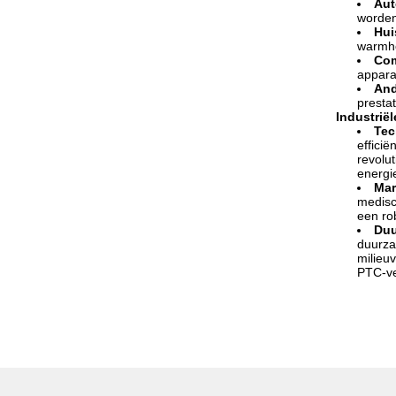
Aut
worden
Hui
warmhou
Com
appara
And
prestat
Industrië
Tec
effici
revolu
energi
Mar
medisc
een ro
Duu
duurza
milieu
PTC-ve