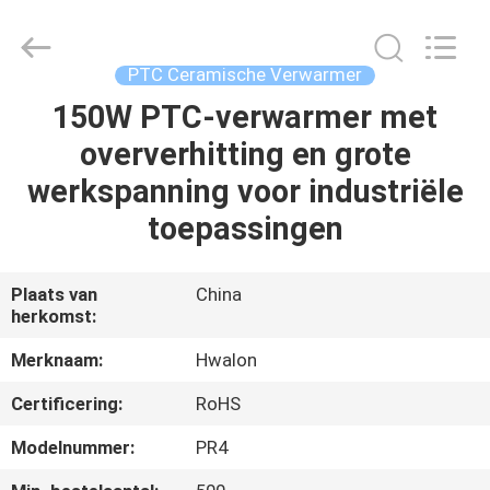
Shenzhen
Hwalon
Electronic
Co.,
Ltd..
PTC Ceramische Verwarmer
All
Rights
Reserved.
150W PTC-verwarmer met
THUIS
oververhitting en grote
PRODUCTEN
werkspanning voor industriële
toepassingen
OVER
ONS
Plaats van
China
herkomst:
FABRIEKSTOCHT
Merknaam:
Hwalon
Certificering:
RoHS
KWALITEITSCONTROLE
Modelnummer:
PR4