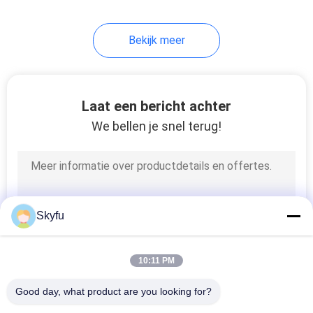
17
Bekijk meer
PTC Thermistor
Laat een bericht achter
We bellen je snel terug!
31
PPTC-thermistor
Skyfu
10:11 PM
Good day, what product are you looking for?