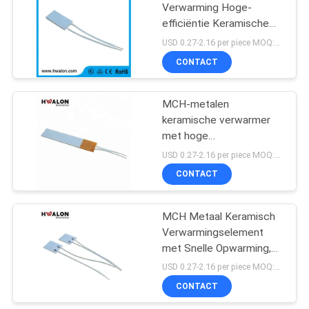
Verwarming Hoge-
efficiëntie Keramische
41
PTC Verwarming voor
USD 0.27-2.16 per piece MOQ:500
Snelle Uniforme
NTC Inrush Stroom
CONTACT
Verwarming en Lange
Limiter Thermistor
Levensduur
MCH-metalen
keramische verwarmer
met hoge
warmtegeleidbaarheid
USD 0.27-2.16 per piece MOQ:500
voor snelle verwarming
CONTACT
60
en aangepaste
spannings- en
NTC-de Sensor van
grootteopties
MCH Metaal Keramisch
Verwarmingselement
de
met Snelle Opwarming,
Thermistortemperatuur
Oxidatiebestendig en
USD 0.27-2.16 per piece MOQ:500
Aanpasbare Vorm voor
CONTACT
Wax Verwarming