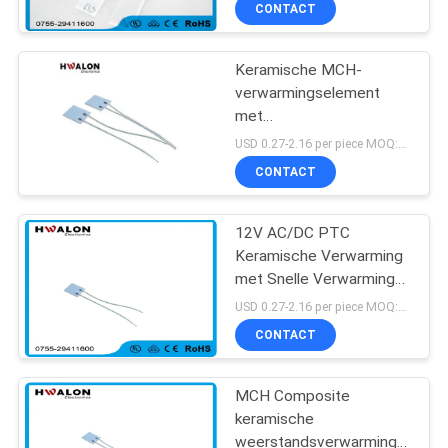
NEEM
CONTACT
CONTACT
Keramische MCH-
MET
197
verwarmingselement
ONS
met
PTC Ceramische
oververhittingsbeveiliging
OP
USD 0.27-2.16 per piece MOQ:500
Luchtverwarmer
en constante
CONTACT
temperatuur voor
NIEUWS
soldeerbout (100-600
Ohm weerstand)
12V AC/DC PTC
Keramische Verwarming
OFFERTE
met Snelle Verwarming
58
AANVRAGEN
en
USD 0.27-2.16 per piece MOQ:500
Oververhittingsbeveiliging
ceramische
CONTACT
voor Haardrogers en
SITEMAP
Hete Lijmpistolen
luchtverwarmer
MCH Composite
keramische
PRIVACYBELEID
weerstandsverwarmingseleme