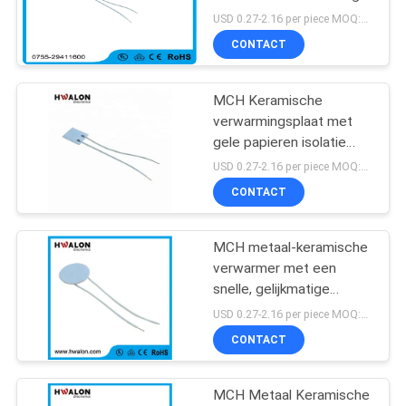
met gele papierisolatie
USD 0.27-2.16 per piece MOQ:500
voor snelle uniforme
CONTACT
bescherming tegen
30
warmte en oververhitting
MCH Keramische
PTC boiler
verwarmingsplaat met
gele papieren isolatie
voor snelle uniforme
USD 0.27-2.16 per piece MOQ:500
verwarming en
CONTACT
oververhitting
MCH metaal-keramische
148
verwarmer met een
ptc het verwarmen
snelle, gelijkmatige
warmtegeleiding, een
USD 0.27-2.16 per piece MOQ:500
element
stabiele
CONTACT
temperatuurprestatie en
aanpasbare specificaties
voor wasverwarming
MCH Metaal Keramische