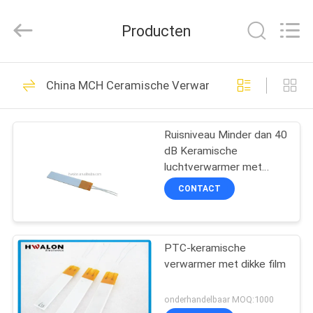
Shenzhen
Hwalon
Electronic
Producten
Co.,
Ltd..
All
Rights
Reserved.
THUIS
128
China MCH Ceramische Verwarmer
PTC Ceramische
PRODUCTEN
Verwarmer
Ruisniveau Minder dan 40
dB Keramische
OVER
luchtverwarmer met
ONS
inbegrip van aluminium
CONTACT
schelmateriaal voor hoge
temperatuur
40
FABRIEKSTOCHT
MCH Ceramische
PTC-keramische
verwarmer met dikke film
KWALITEITSCONTROLE
Verwarmer
onderhandelbaar MOQ:1000