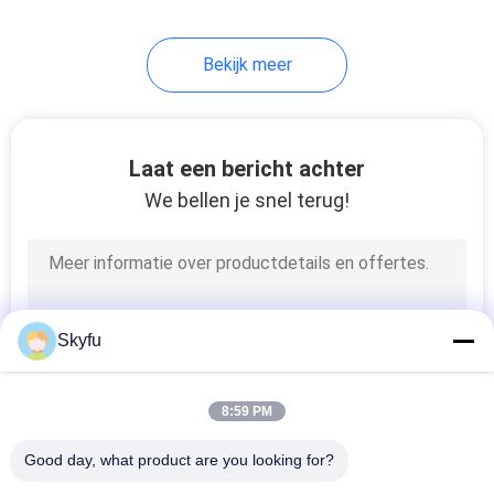
17
Bekijk meer
PTC Thermistor
Laat een bericht achter
We bellen je snel terug!
31
PPTC-thermistor
Skyfu
8:59 PM
Good day, what product are you looking for?