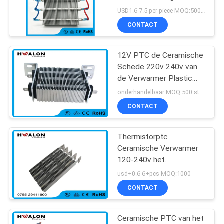
materiaal, 12V-380V
12V 24V 110V 220V
USD1.6-7.5 per piece MOQ:500 stuks
Zelfregulerende
CONTACT
verwarmingskern voor
30
huishoudelijke apparaten
Verwarming onderdelen
12V PTC de Ceramische
PTC boiler
Schede 220v 240v van
de Verwarmer Plastic
Elektrode voor
onderhandelbaar MOQ:500 stuks
Eiincubator
CONTACT
Thermistorptc
148
Ceramische Verwarmer
ptc het verwarmen
120-240v het
Verwarmen Elementen
usd+0.6-6+pcs MOQ:1000
element
met Aluminium Shell
CONTACT
Ceramische PTC van het