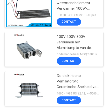
weerstandselement
Verwarmer 100W-
41
2000W voor Elektrische
USD+0.5-2+PCS MOQ:500pcs
Auto/Heet Lijmkanon
NTC Inrush Stroom
CONTACT
Limiter Thermistor
100V 200V 300V
verdunnen het
Aluminiumptc van de
Filmverwarmer het
onderhandelbaar MOQ:1000 stukjes
Verwarmen Elementen
CONTACT
60
voor Schoendroger
NTC-de Sensor van
De elektrische
Ventilatorptc
de
Ceramische Snelheid van
Thermistortemperatuur
de Verwarmer2000w
1000 - 4999 US $2.12; >=5000 US $1.98; By negotiation MOQ:1000pcs
4m/s Wind voor Biologie
CONTACT
het Verwarmen