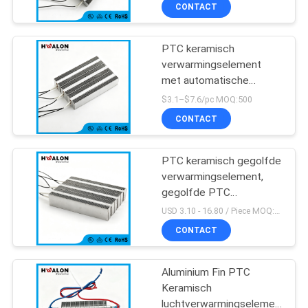
met
NEEM
CONTACT
oververhittingsbeveiliging
CONTACT
voor industriële
toepassingen
PTC keramisch
MET
197
verwarmingselement
ONS
met automatische
PTC Ceramische
OP
constante temperatuur
$3.1–$7.6/pc MOQ:500
Luchtverwarmer
en gegolfde
CONTACT
aluminiumvinnen voor
NIEUWS
12V-380V
breedspanningstoepassingen
PTC keramisch gegolfde
verwarmingselement,
OFFERTE
gegolfde PTC
58
AANVRAGEN
verwarmingsplaat, lucht
USD 3.10 - 16.80 / Piece MOQ:500 stuks
PTC verwarmingsmodule
ceramische
CONTACT
met rare aarde's gedopte
SITEMAP
barium titanaat keramiek
luchtverwarmer
+ gegolfde
Aluminium Fin PTC
aluminiumlegering Fin
Keramisch
PRIVACYBELEID
dubbel geïsoleerd
luchtverwarmingselement