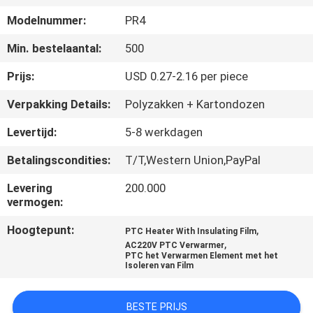
NEEM
Modelnummer:
PR4
CONTACT
Min. bestelaantal:
500
MET
ONS
Prijs:
USD 0.27-2.16 per piece
OP
Verpakking Details:
Polyzakken + Kartondozen
Levertijd:
5-8 werkdagen
NIEUWS
Betalingscondities:
T/T,Western Union,PayPal
OFFERTE
Levering
200.000
vermogen:
AANVRAGEN
Hoogtepunt:
,
PTC Heater With Insulating Film
,
AC220V PTC Verwarmer
SITEMAP
PTC het Verwarmen Element met het
Isoleren van Film
PRIVACYBELEID
BESTE PRIJS