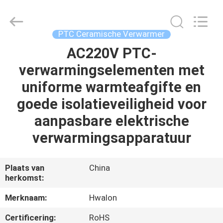
Shenzhen
Hwalon
Electronic
Co.,
Ltd..
PTC Ceramische Verwarmer
All
Rights
Reserved.
AC220V PTC-
THUIS
verwarmingselementen met
PRODUCTEN
uniforme warmteafgifte en
goede isolatieveiligheid voor
OVER
aanpasbare elektrische
ONS
verwarmingsapparatuur
FABRIEKSTOCHT
Plaats van
China
herkomst:
KWALITEITSCONTROLE
Merknaam:
Hwalon
Certificering:
RoHS