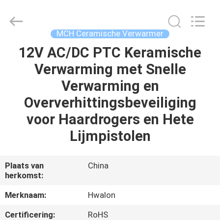
Shenzhen
Hwalon
Electronic
Co.,
Ltd..
MCH Ceramische Verwarmer
All
Rights
Reserved.
12V AC/DC PTC Keramische
THUIS
Verwarming met Snelle
PRODUCTEN
Verwarming en
Oververhittingsbeveiliging
OVER
voor Haardrogers en Hete
ONS
Lijmpistolen
FABRIEKSTOCHT
Plaats van
China
herkomst:
KWALITEITSCONTROLE
Merknaam:
Hwalon
Certificering:
RoHS