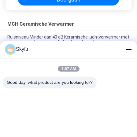
MCH Ceramische Verwarmer
Ruisniveau Minder dan 40 dB Keramische luchtverwarmer met
inbegrip van aluminium schelmateriaal voor hoge temperatuur
Skyfu
Keramische MCH-verwarmingselement met
oververhittingsbeveiliging en constante temperatuur voor
soldeerbout (100-600 Ohm weerstand)
7:07 AM
PTC-keramische verwarmer met dikke film
Good day, what product are you looking for?
populaire categorieën
Alle
PTC Ceramische 
MCH Ceramische 
Verwarmer
Verwarmer
PTC Ceramische 
Ceramische 
Luchtverwarmer
Luchtverwarmer