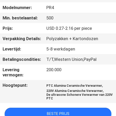
NEEM
Modelnummer:
PR4
CONTACT
Min. bestelaantal:
500
MET
ONS
Prijs:
USD 0.27-2.16 per piece
OP
Verpakking Details:
Polyzakken + Kartondozen
Levertijd:
5-8 werkdagen
NIEUWS
Betalingscondities:
T/T,Western Union,PayPal
OFFERTE
Levering
200.000
vermogen:
AANVRAGEN
Hoogtepunt:
,
PTC Alumina Ceramische Verwarmer
,
220V Alumina Ceramische Verwarmer
SITEMAP
De ultrasone Schonere Verwarmer van 220V
PTC
PRIVACYBELEID
BESTE PRIJS