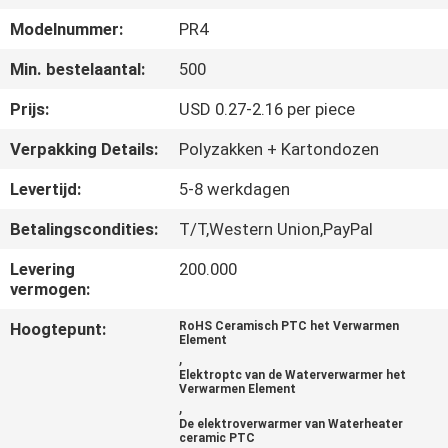
NEEM
Modelnummer:
PR4
CONTACT
Min. bestelaantal:
500
MET
ONS
Prijs:
USD 0.27-2.16 per piece
OP
Verpakking Details:
Polyzakken + Kartondozen
Levertijd:
5-8 werkdagen
NIEUWS
Betalingscondities:
T/T,Western Union,PayPal
OFFERTE
Levering
200.000
vermogen:
AANVRAGEN
Hoogtepunt:
RoHS Ceramisch PTC het Verwarmen
Element
,
SITEMAP
Elektroptc van de Waterverwarmer het
Verwarmen Element
,
De elektroverwarmer van Waterheater
PRIVACYBELEID
ceramic PTC