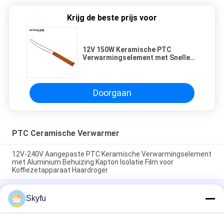
Krijg de beste prijs voor
12V 150W Keramische PTC
Verwarmingselement met Snelle
Opwarming en Automatische
Oververhittingsuitschakeling voor
Hete Lijmpistolen
Doorgaan
PTC Ceramische Verwarmer
12V-240V Aangepaste PTC Keramische Verwarmingselement
met Aluminium Behuizing Kapton Isolatie Film voor
Koffiezetapparaat Haardroger
Automatische Constante Temperatuur Snelle Opwarming
Skyfu
Energiebesparende PTC Keramische Verwarmingschip voor
Stijltang en Flat Iron