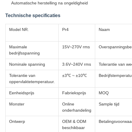
Automatische herstelling na ongeldigheid
Technische specificaties
Model NR.
Pr4
Naam
Maximale
15V~270V rms
Overspanningsbe
bedrijfsspanning
Nominale spanning
3.6V~240V rms
Tolerantie van we
Tolerantie van
±3℃ ~ ±10℃
Bedrijfstemperatu
oppervlaktetemperatuur.
Eenheidsprijs
Fabrieksprijs
MOQ
Monster
Online
Sample tijd
onderhandeling
Ontwerp
OEM & ODM
Betalingsvoorwaa
beschikbaar