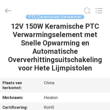
Shenzhen
Hwalon
Electronic
Co.,
Ltd..
PTC Ceramische Verwarmer
All
Rights
Reserved.
12V 150W Keramische PTC
THUIS
Verwarmingselement met
PRODUCTEN
Snelle Opwarming en
Automatische
OVER
Oververhittingsuitschakeling
ONS
voor Hete Lijmpistolen
FABRIEKSTOCHT
Plaats van
China
herkomst:
KWALITEITSCONTROLE
Merknaam:
Hwalon
Certificering:
RoHS