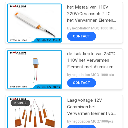
het Metaal van 110V
220V/Ceramisch PTC
het Verwarmen Element
voor Huistoestellen
By negotiation MOQ:1000 stuks
CONTACT
de Isolatieptc van 250℃
110V het Verwarmen
Element met Aluminium
Shell
by negotiation MOQ:1000 stuks
CONTACT
Laag voltage 12V
Ceramisch het
Verwarmen Element voor
droogkap en
by negotiation MOQ:1000pcs
haargelijkrichters