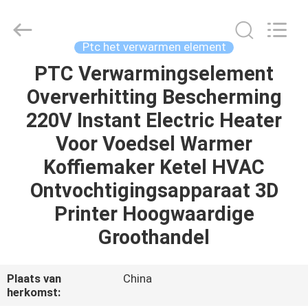
Shenzhen
Hwalon
Electronic
Co.,
Ltd..
Ptc het verwarmen element
All
Rights
Reserved.
PTC Verwarmingselement
THUIS
Oververhitting Bescherming
PRODUCTEN
220V Instant Electric Heater
Voor Voedsel Warmer
OVER
Koffiemaker Ketel HVAC
ONS
Ontvochtigingsapparaat 3D
Printer Hoogwaardige
FABRIEKSTOCHT
Groothandel
KWALITEITSCONTROLE
Plaats van
China
herkomst: