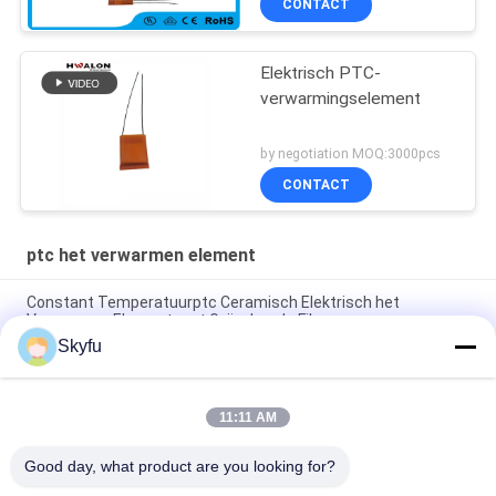
CONTACT
Elektrisch PTC-
verwarmingselement
by negotiation MOQ:3000pcs
CONTACT
ptc het verwarmen element
Constant Temperatuurptc Ceramisch Elektrisch het
Verwarmen Element met Geïsoleerde Film
Skyfu
Wasptc het Verwarmen Element 1 - Ceramisch het
Verwarmen van 5000ohms Element met Isolatiefilm
11:11 AM
OEM ODM Hoog Betrouwbaarheids Elektroptc
Verwarmerelement voor Lijmkanon
Good day, what product are you looking for?