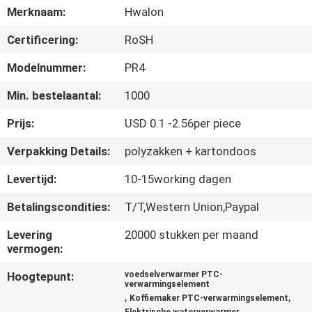
NEEM
Merknaam:
Hwalon
CONTACT
Certificering:
RoSH
MET
Modelnummer:
PR4
ONS
Min. bestelaantal:
1000
OP
Prijs:
USD 0.1 -2.56per piece
NIEUWS
Verpakking Details:
polyzakken + kartondoos
Levertijd:
10-15working dagen
OFFERTE
Betalingscondities:
T/T,Western Union,Paypal
AANVRAGEN
Levering
20000 stukken per maand
vermogen:
SITEMAP
Hoogtepunt:
voedselverwarmer PTC-
verwarmingselement
,
,
PRIVACYBELEID
Koffiemaker PTC-verwarmingselement