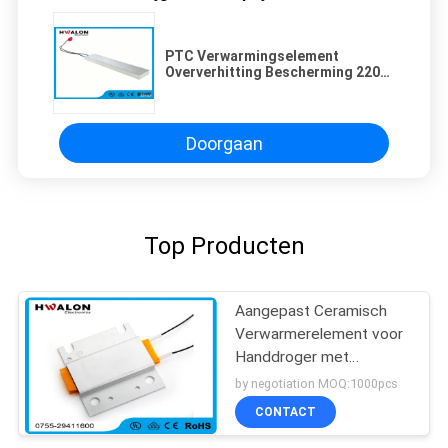
PTC Verwarmingselement
Oververhitting Bescherming 220V
Instant Electric Heater Voor
Voedsel Warmer Koffiemaker
Ketel HVAC
Ontvochtigingsapparaat 3D
Doorgaan
Printer Hoogwaardige
Groothandel
Top Producten
Aangepast Ceramisch
Verwarmerelement voor
Handdroger met
Roestvrij staalhuisvesting
by negotiation MOQ:1000pcs
CONTACT