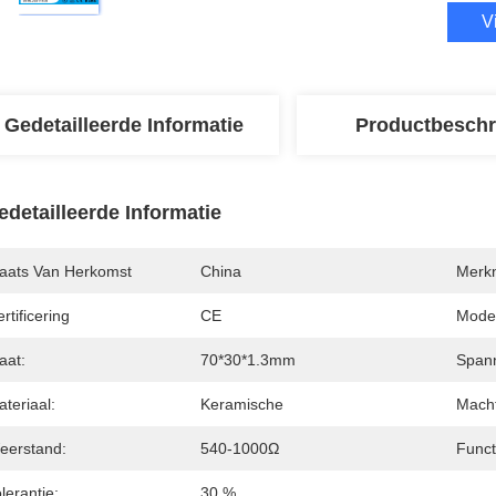
V
Gedetailleerde Informatie
Productbeschr
edetailleerde Informatie
laats Van Herkomst
China
Merk
rtificering
CE
Mode
aat:
70*30*1.3mm
Spann
teriaal:
Keramische
Macht
eerstand:
540-1000Ω
Funct
lerantie:
30 %