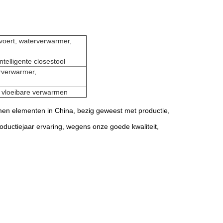
 voert, waterverwarmer,
ntelligente closestool
erverwarmer,
li vloeibare verwarmen
men elementen in China, bezig geweest met productie,
roductiejaar ervaring, wegens onze goede kwaliteit,