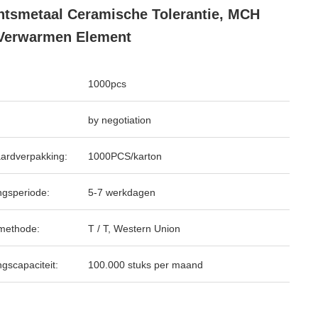
tsmetaal Ceramische Tolerantie, MCH
Verwarmen Element
1000pcs
by negotiation
ardverpakking:
1000PCS/karton
ngsperiode:
5-7 werkdagen
methode:
T / T, Western Union
ngscapaciteit:
100.000 stuks per maand