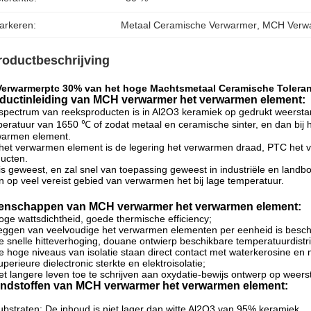
arkeren:
Metaal Ceramische Verwarmer
, 
MCH Verw
roductbeschrijving
Verwarmerptc 30% van het hoge Machtsmetaal Ceramische Toleran
ductinleiding van
MCH verwarmer het verwarmen element
:
spectrum van reeksproducten is in Al2O3 keramiek op gedrukt weerst
eratuur van 1650 ℃ of zodat metaal en ceramische sinter, en dan bij 
warmen element.
het verwarmen element is de legering het verwarmen draad, PTC het
ucten.
is geweest, en zal snel van toepassing geweest in industriële en land
n op veel vereist gebied van verwarmen het bij lage temperatuur.
enschappen van MCH verwarmer het verwarmen element:
oge wattsdichtheid, goede thermische efficiency;
eggen van veelvoudige het verwarmen elementen per eenheid is besch
e snelle hitteverhoging, douane ontwierp beschikbare temperatuurdistri
e hoge niveaus van isolatie staan direct contact met waterkerosine en 
uperieure dielectronic sterkte en elektroisolatie;
et langere leven toe te schrijven aan oxydatie-bewijs ontwerp op wee
ndstoffen van MCH verwarmer het verwarmen element:
ubstraten: De inhoud is niet lager dan witte Al2O3 van 95% keramiek