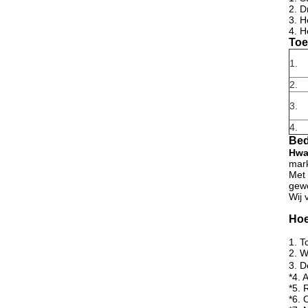
2. D
3. H
4. H
Toe
1.
2.
3.
4.
Bed
Hwa
mark
Met 
gewo
Wij 
Hoe
1.
T
2. 
3. 
*4. 
*5. 
*6. 