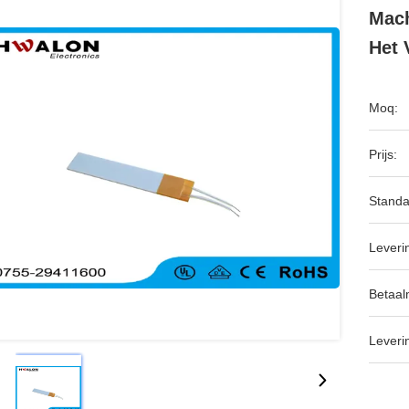
Mach
Het 
Moq:
Prijs:
Standa
Leveri
Betaal
Leveri