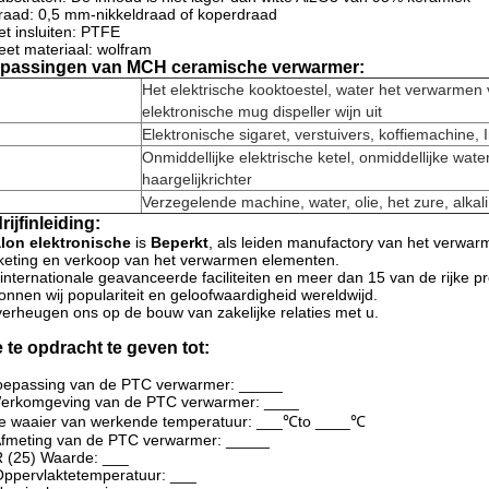
raad: 0,5 mm-nikkeldraad of koperdraad
et insluiten: PTFE
eet materiaal: wolfram
passingen van
MCH ceramische verwarmer:
Het elektrische kooktoestel, water het verwarmen
elektronische mug dispeller wijn uit
Elektronische sigaret, verstuivers, koffiemachine, I
Onmiddellijke elektrische ketel, onmiddellijke wat
haargelijkrichter
Verzegelende machine, water, olie, het zure, alka
rijfinleiding:
lon elektronische
is
Beperkt
, als leiden manufactory van het verwar
eting en verkoop van het verwarmen elementen.
internationale geavanceerde faciliteiten en meer dan 15 van de rijke p
nnen wij populariteit en geloofwaardigheid wereldwijd.
verheugen ons op de bouw van zakelijke relaties met u.
 te opdracht te geven tot:
oepassing van de PTC verwarmer: _____
Werkomgeving van de PTC verwarmer: ____
De waaier van werkende temperatuur: ___℃to ____℃
Afmeting van de PTC verwarmer: _____
R (25) Waarde: ___
Oppervlaktetemperatuur: ___