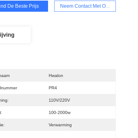
ind De Beste Prijs
Neem Contact Met Ons Op
ijving
naam
Hwalon
lnummer
PR4
ing:
110V/220V
:
100-2000w
ie:
Verwarming