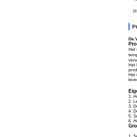
M
P
De 
Pro
Het 
temp
ver
Het 
prod
Het 
leve
Eig
1. H
2. L
3. D
4. D
5. S
6. H
Gro
1. S