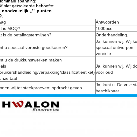
Nominale spanning: ___
Of niet geïsoleerde behoefte: ___
l noodzakelijk „*“ punten
Q:
aag
Antwoorden
t is MOQ?
1000pcs.
t is de betalingstermijnen?
Onderhandeling.
Ja, kunnen wij. Wij 
nt u speciaal vereiste goedkeuren?
speciaal ontwerpen
vereiste.
nt u de drukkunstwerken maken
oals
Ja, kunnen wij. Wij 
bruikershandleiding/verpakking/classificatieetiket)
voor oud
 onze taal
Ja, kunt u. De vrije s
nnen wij tot steekproeven: opdracht geven
beschikbaar