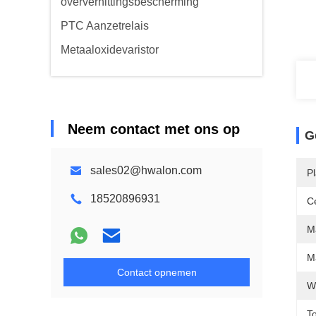
oververhittingsbescherming
PTC Aanzetrelais
Metaaloxidevaristor
Neem contact met ons op
G
sales02@hwalon.com
P
18520896931
Ce
M
Ma
Contact opnemen
W
To