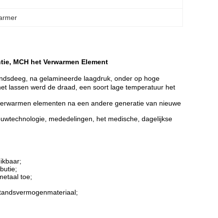
armer
tie, MCH het Verwarmen Element
andsdeeg, na gelamineerde laagdruk, onder op hoge
het lassen werd de draad, een soort lage temperatuur het
 verwarmen elementen na een andere generatie van nieuwe
bouwtechnologie, mededelingen, het medische, dagelijkse
ikbaar;
butie;
metaal toe;
rstandsvermogenmateriaal;