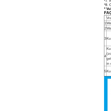
*7. 
*8. 
* Vu
FA
Vr
1
Wa
2
Wa
3
Ku
Ku
(z
4
ge
in
5
Ku