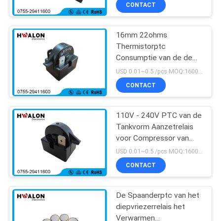
Begintoepassing 19mm
NEEM
CONTACT
33ohms
CONTACT
16mm 22ohms
MET
Thermistorptc
ONS
Consumptie van de de
OP
Grootte Lage Macht van
USD 0.01~0.5 /pcs MOQ:1600PCS
het Aanzetrelais de
CONTACT
Kleine
NIEUWS
110V - 240V PTC van de
Tankvorm Aanzetrelais
OFFERTE
voor Compressor van
AANVRAGEN
Ijskast
USD 0.01~0.5 /pcs MOQ:1600PCS
CONTACT
SITEMAP
De Spaanderptc van het
diepvriezerrelais het
PRIVACYBELEID
Verwarmen