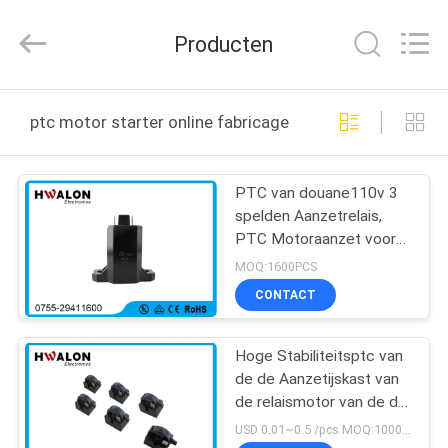
Shenzhen
Hwalon
Electronic
Producten
Co.,
Ltd..
All
Rights
Reserved.
THUIS
ptc motor starter online fabricage
PRODUCTEN
PTC van douane110v 3
spelden Aanzetrelais,
OVER
PTC Motoraanzet voor
ONS
Airconditioner
MOQ:1600PCS
CONTACT
FABRIEKSTOCHT
Hoge Stabiliteitsptc van
de de Aanzetijskast van
KWALITEITSCONTROLE
de relaismotor van de de
Compressormotor het
USD 0.01~0.5 /pcs MOQ:1000pcs