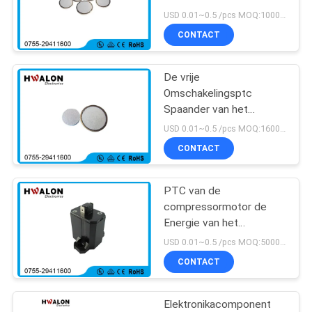
Milieubescherming van
USD 0.01~0.5 /pcs MOQ:10000PCS
de Elementen de Hoge
CONTACT
Stabiliteit
De vrije
Omschakelingsptc
Spaander van het
Thermistorrelais
USD 0.01~0.5 /pcs MOQ:1600PCS
16MM/19MM het Lange
CONTACT
Werkende Leven
PTC van de
compressormotor de
Energie van het
Aanzetrelais PR3 -
USD 0.01~0.5 /pcs MOQ:5000pcs
besparing
CONTACT
Vriendschappelijke Eco
Elektronikacomponent