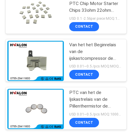
PTC Chip Motor Starter
Chips 33ohm 22ohm
4.7ohm15ohm 47ohm
USD 0.1 -2.56per piece MOQ:1000
CONTACT
Van het het Beginrelais
van de
ijskastcompressor de
Aanzetptc Thermistor
USD 0.01~0.5 /pcs MOQ:MOQ: 1000 PCs
20mm Duurzame
CONTACT
22ohms
PTC van het de
Ijskastrelais van de
Pillenthermistor de
Certificatie van de de
USD 0.01~0.5 /pcs MOQ:10000PCS
Schakelaar Hoge
CONTACT
Precisie CQC