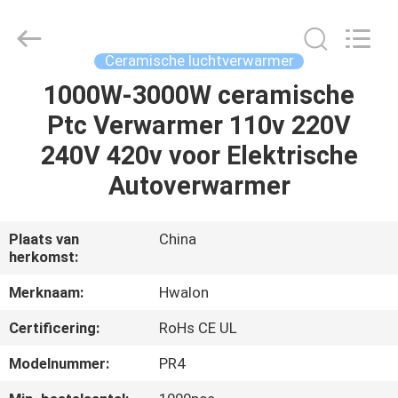
Shenzhen
Hwalon
Electronic
Co.,
Ltd..
Ceramische luchtverwarmer
All
Rights
Reserved.
1000W-3000W ceramische
THUIS
Ptc Verwarmer 110v 220V
PRODUCTEN
240V 420v voor Elektrische
Autoverwarmer
OVER
ONS
Plaats van
China
herkomst:
FABRIEKSTOCHT
Merknaam:
Hwalon
Certificering:
RoHs CE UL
KWALITEITSCONTROLE
Modelnummer:
PR4