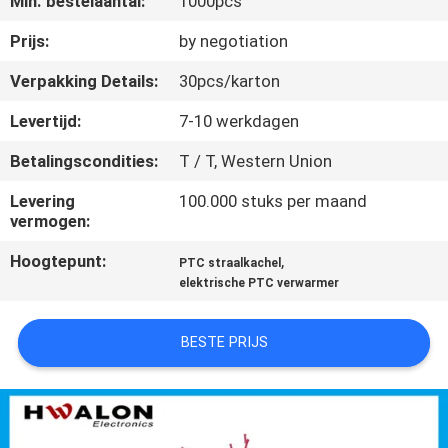
Min. bestelaantal:
1000pcs
NEEM
CONTACT
Prijs:
by negotiation
MET
Verpakking Details:
30pcs/karton
ONS
Levertijd:
7-10 werkdagen
OP
Betalingscondities:
T / T, Western Union
Levering
100.000 stuks per maand
NIEUWS
vermogen:
Hoogtepunt:
,
PTC straalkachel
OFFERTE
elektrische PTC verwarmer
AANVRAGEN
BESTE PRIJS
SITEMAP
PRIVACYBELEID