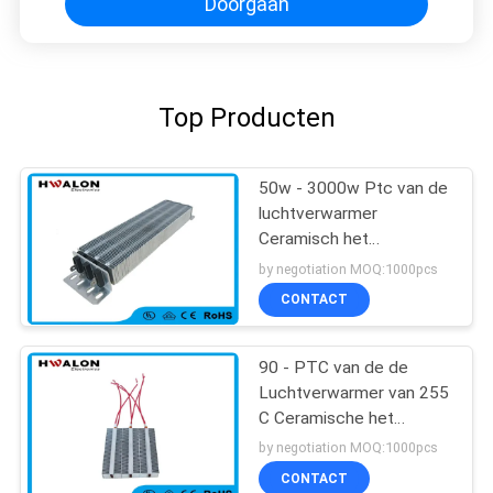
Doorgaan
Top Producten
50w - 3000w Ptc van de
luchtverwarmer
Ceramisch het
Verwarmen Element voor
by negotiation MOQ:1000pcs
de Ventilatorverwarmer
CONTACT
van de Handdroger
90 - PTC van de de
Luchtverwarmer van 255
C Ceramische het
Verwarmen
by negotiation MOQ:1000pcs
Elementenweerstand
CONTACT