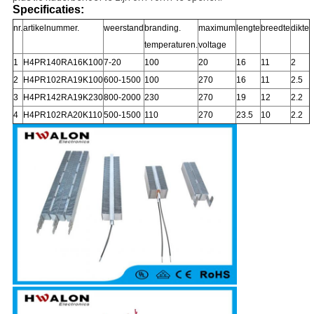
Specificaties:
nr.
artikelnummer.
weerstand
branding.
maximum
lengte
breedte
dikte
temperaturen.
voltage
1
H4PR140RA16K100
7-20
100
20
16
11
2
2
H4PR102RA19K100
600-1500
100
270
16
11
2.5
3
H4PR142RA19K230
800-2000
230
270
19
12
2.2
4
H4PR102RA20K110
500-1500
110
270
23.5
10
2.2