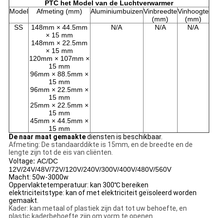
PTC het Model van de Luchtverwarmer
Model
Afmeting (mm)
Aluminiumbuizen
Vinbreedte
Vinhoogte
(mm)
(mm)
SS
148mm × 44.5mm
N/A
N/A
N/A
× 15 mm
148mm × 22.5mm
× 15 mm
120mm × 107mm ×
15 mm
96mm × 88.5mm ×
15 mm
96mm × 22.5mm ×
15 mm
25mm × 22.5mm ×
15 mm
45mm × 44.5mm ×
15 mm
De naar maat gemaakte
diensten is beschikbaar.
Afmeting: De standaarddikte is 15mm, en de breedte en de
lengte zijn tot de eis van cliënten.
Voltage
:
AC/DC
12V/24V/48V/72V/120V/240V/300V/400V/480V/560V
Macht: 50w-3000w
Oppervlaktetemperatuur: kan 300℃ bereiken
elektriciteitstype: kan of met elektriciteit geïsoleerd worden
gemaakt.
Kader: kan metaal of plastiek zijn dat tot uw behoefte, en
plastic kaderbehoefte zijn om vorm te openen.