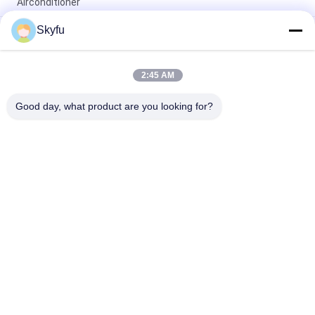
Airconditioner
Skyfu
Efficiënte PTC Ceramische Luchtverwarmer voor de
Verwarmer van de Douchebijlage/Keuken Warmere Verwarmer
Ce-PTC van de Goedkeurings Hoge Nauwkeurigheid
2:45 AM
Ceramische Verwarmer 500w 110v 220V 240V voor
Elektrische Autoverwarmer
Good day, what product are you looking for?
populaire categorieën
Alle
PTC Ceramische 
MCH Ceramische 
Verwarmer
Verwarmer
PTC Ceramische 
Ceramische 
Luchtverwarmer
Luchtverwarmer
Ptc Het Verwarmen 
PTC Boiler
Element
NTC Inrush Stroom 
NTC-De Sensor Van De 
Limiter Thermistor
Thermistortemperatuur