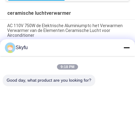
ceramische luchtverwarmer
AC 110V 750W de Elektrische Aluminiumptc het Verwarmen
Verwarmer van de Elementen Ceramische Lucht voor
Airconditioner
Skyfu
Efficiënte PTC Ceramische Luchtverwarmer voor de
Verwarmer van de Douchebijlage/Keuken Warmere Verwarmer
Ce-PTC van de Goedkeurings Hoge Nauwkeurigheid
9:18 PM
Ceramische Verwarmer 500w 110v 220V 240V voor
Elektrische Autoverwarmer
Good day, what product are you looking for?
populaire categorieën
Alle
PTC Ceramische 
MCH Ceramische 
Verwarmer
Verwarmer
PTC Ceramische 
Ceramische 
Luchtverwarmer
Luchtverwarmer