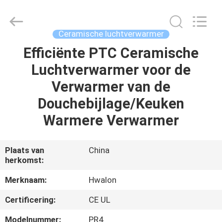
Shenzhen
Hwalon
Electronic
Co.,
Ltd..
Ceramische luchtverwarmer
All
Rights
Reserved.
Efficiënte PTC Ceramische
THUIS
Luchtverwarmer voor de
PRODUCTEN
Verwarmer van de
Douchebijlage/Keuken
OVER
Warmere Verwarmer
ONS
Plaats van
China
herkomst:
FABRIEKSTOCHT
Merknaam:
Hwalon
KWALITEITSCONTROLE
Certificering:
CE UL
Modelnummer:
PR4