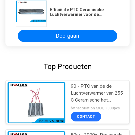
Efficiënte PTC Ceramische
Luchtverwarmer voor de
Verwarmer van de
Douchebijlage/Keuken Warmere
Verwarmer
Doorgaan
Top Producten
90 - PTC van de de
Luchtverwarmer van 255
C Ceramische het
Verwarmen
by negotiation MOQ:1000pcs
Elementenweerstand
CONTACT
voor Airconditioner