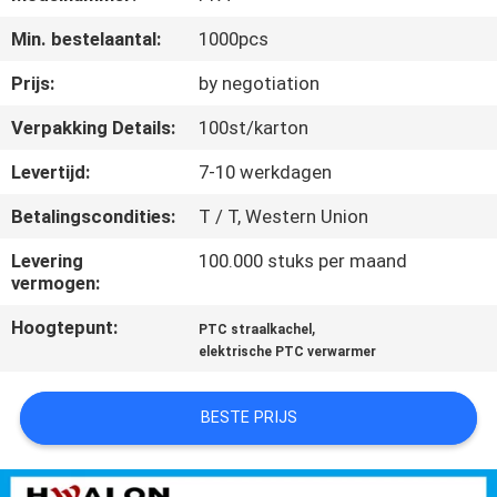
NEEM
Min. bestelaantal:
1000pcs
CONTACT
MET
Prijs:
by negotiation
ONS
Verpakking Details:
100st/karton
OP
Levertijd:
7-10 werkdagen
Betalingscondities:
T / T, Western Union
NIEUWS
Levering
100.000 stuks per maand
vermogen:
OFFERTE
Hoogtepunt:
,
PTC straalkachel
AANVRAGEN
elektrische PTC verwarmer
SITEMAP
BESTE PRIJS
PRIVACYBELEID