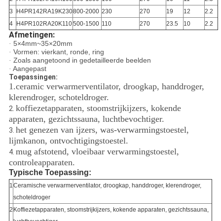
3
H4PR142RA19K230
800-2000
230
270
19
12
2.2
4
H4PR102RA20K110
500-1500
110
270
23.5
10
2.2
Afmetingen:
5×4mm~35×20mm
·
Vormen: vierkant, ronde, ring
·
Zoals aangetoond in gedetailleerde beelden
·
Aangepast
·
Toepassingen:
1.ceramic verwarmerventilator, droogkap, handdroger,
klerendroger, schoteldroger.
koffiezetapparaten, stoomstrijkijzers, kokende
2.
apparaten, gezichtssauna, luchtbevochtiger.
het genezen van ijzers, was-verwarmingstoestel,
3.
lijmkanon, ontvochtigingstoestel.
mug afstotend, vloeibaar verwarmingstoestel,
4.
controleapparaten.
Typische Toepassing:
1
Ceramische verwarmerventilator, droogkap, handdroger, klerendroger,
schoteldroger
2
Koffiezetapparaten, stoomstrijkijzers, kokende apparaten, gezichtssauna,