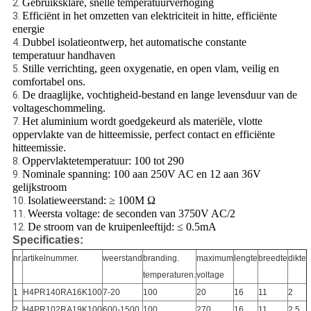
Gebruiksklare, snelle temperatuurverhoging
2.
Efficiënt in het omzetten van elektriciteit in hitte, efficiënte
3.
energie
Dubbel isolatieontwerp, het automatische constante
4.
temperatuur handhaven
Stille verrichting, geen oxygenatie, en open vlam, veilig en
5.
comfortabel ons.
De draaglijke, vochtigheid-bestand en lange levensduur van de
6.
voltageschommeling.
Het aluminium wordt goedgekeurd als materiële, vlotte
7.
oppervlakte van de hitteemissie, perfect contact en efficiënte
hitteemissie.
Oppervlaktetemperatuur: 100 tot 290
8.
Nominale spanning: 100 aan 250V AC en 12 aan 36V
9.
gelijkstroom
Isolatieweerstand: ≥ 100M Ω
10.
Weersta voltage: de seconden van 3750V AC/2
11.
De stroom van de kruipenleeftijd: ≤ 0.5mA
12.
Specificaties:
nr.
artikelnummer.
weerstand
branding.
maximum
lengte
breedte
dikte
temperaturen.
voltage
1
H4PR140RA16K100
7-20
100
20
16
11
2
2
H4PR102RA19K100
600-1500
100
270
16
11
2.5