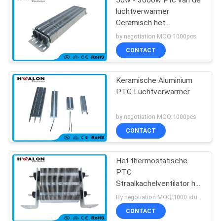
50w - 3000w Ptc van de
luchtverwarmer
Ceramisch het
Verwarmen Element voor
by negotiation MOQ:1000pcs
de Ventilatorverwarmer
CONTACT
van de Handdroger
Keramische Aluminium
PTC Luchtverwarmer
by negotiation MOQ:1000pcs
CONTACT
Het thermostatische
PTC
Straalkachelventilator het
Verwarmen Gebruik van
By negotiation MOQ:1000 stuks
de Elementen380v
CONTACT
Airconditioner