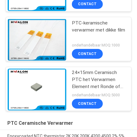
Verwarmerassemblage
CONTACT
PTC-keramische
verwarmer met dikke film
onderhandelbaar MOQ:1000
CONTACT
24×15mm Ceramisch
PTC het Verwarmen
Element met Ronde of
Vierkante Vorm voor
onderhandelbaar MOQ:5000
Koffiezetapparaat
CONTACT
PTC Ceramische Verwarmer
Epoxycoated NTC thermistor 2K 20K 200K 4200 4500 2% 5%