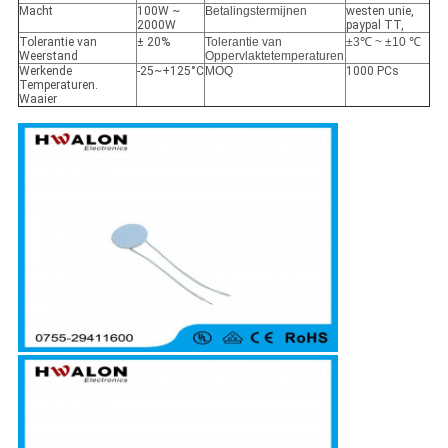
Macht
100W ~
Betalingstermijnen
westen unie,
2000W
paypal TT,
Tolerantie van
± 20%
Tolerantie van
±3℃ ~ ±10 ℃
Weerstand
Oppervlaktetemperaturen
Werkende
-25~+125°C
MOQ
1000 PCs
Temperaturen.
Waaier