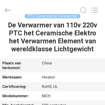
Shenzhen
Hwalon
Electronic
Co.,
Ltd..
PTC Ceramische Verwarmer
All
Rights
Reserved.
De Verwarmer van 110v 220v
THUIS
PTC het Ceramische Elektro
PRODUCTEN
het Verwarmen Element van
wereldklasse Lichtgewicht
OVER
ONS
Plaats van
China
herkomst:
FABRIEKSTOCHT
Merknaam:
Hwalon
Certificering:
RoHS, UL
KWALITEITSCONTROLE
Modelnummer:
MCH