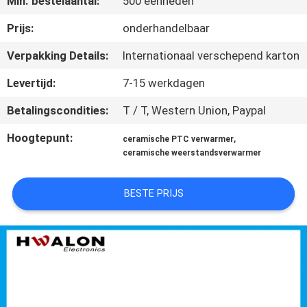
Min. bestelaantal:
500 eenheden
NEEM
CONTACT
Prijs:
onderhandelbaar
MET
Verpakking Details:
Internationaal verschepend karton
ONS
Levertijd:
7-15 werkdagen
OP
Betalingscondities:
T / T, Western Union, Paypal
Hoogtepunt:
,
NIEUWS
ceramische PTC verwarmer
ceramische weerstandsverwarmer
OFFERTE
BESTE PRIJS
AANVRAGEN
SITEMAP
PRIVACYBELEID