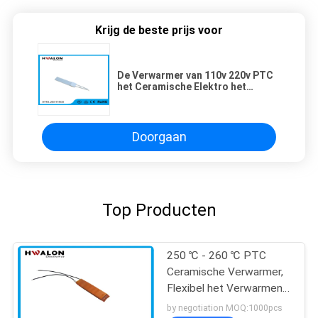
Krijg de beste prijs voor
De Verwarmer van 110v 220v PTC
het Ceramische Elektro het
Verwarmen Element van
wereldklasse Lichtgewicht
Doorgaan
Top Producten
250 ℃ - 260 ℃ PTC
Ceramische Verwarmer,
Flexibel het Verwarmen
Element voor
by negotiation MOQ:1000pcs