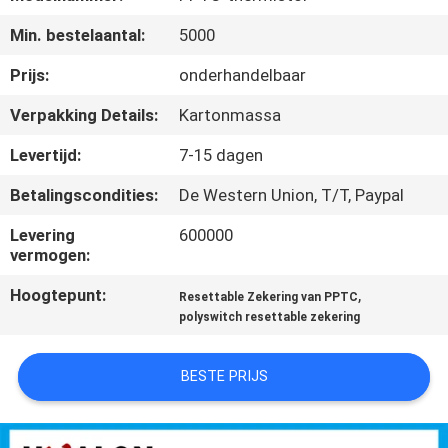
NEEM
Min. bestelaantal:
5000
CONTACT
MET
Prijs:
onderhandelbaar
ONS
Verpakking Details:
Kartonmassa
OP
Levertijd:
7-15 dagen
Betalingscondities:
De Western Union, T/T, Paypal
NIEUWS
Levering
600000
vermogen:
OFFERTE
Hoogtepunt:
,
Resettable Zekering van PPTC
AANVRAGEN
polyswitch resettable zekering
SITEMAP
BESTE PRIJS
PRIVACYBELEID