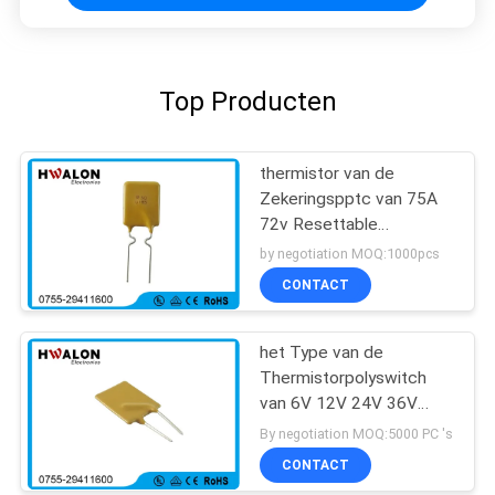
Top Producten
thermistor van de
Zekeringspptc van 75A
72v Resettable
Thermische voor
by negotiation MOQ:1000pcs
Communicatieapparatuur
CONTACT
het Type van de
Thermistorpolyswitch
van 6V 12V 24V 36V
110V 220V PPTC PTC
By negotiation MOQ:5000 PC 's
Resettable Zekering
CONTACT