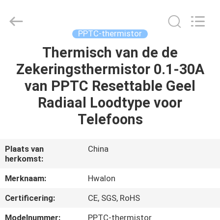
Shenzhen
Hwalon
Electronic
Co.,
Ltd..
PPTC-thermistor
All
Rights
Reserved.
Thermisch van de de
THUIS
Zekeringsthermistor 0.1-30A
PRODUCTEN
van PPTC Resettable Geel
Radiaal Loodtype voor
OVER
Telefoons
ONS
Plaats van
China
herkomst:
FABRIEKSTOCHT
Merknaam:
Hwalon
KWALITEITSCONTROLE
Certificering:
CE, SGS, RoHS
Modelnummer:
PPTC-thermistor