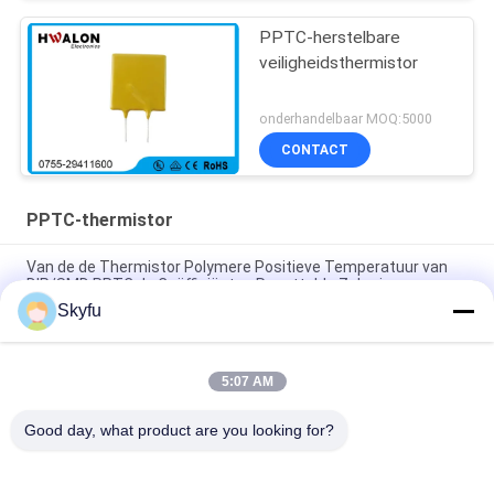
PPTC-herstelbare
veiligheidsthermistor
onderhandelbaar MOQ:5000
CONTACT
PPTC-thermistor
Van de de Thermistor Polymere Positieve Temperatuur van
DIP/SMD PPTC de Coëfficiënten Resettable Zekering
Skyfu
Thermisch van de de Zekeringsthermistor 0.1-30A van PPTC
Resettable Geel Radiaal Loodtype voor Telefoons
5:07 AM
de Overbelasting van 1A 2A 5A 12A beschermt PPTC-
Thermistorzekering voor CUP/IC-materiaal
Good day, what product are you looking for?
populaire categorieën
Alle