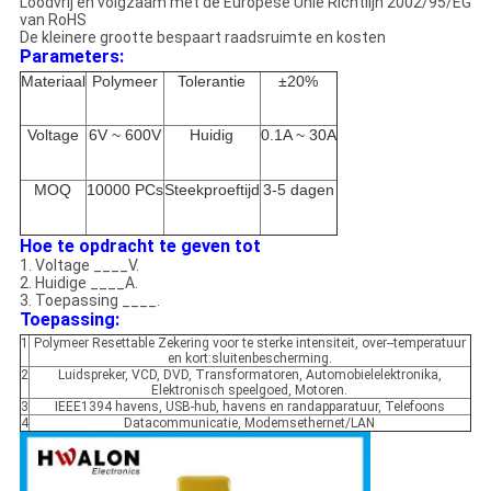
Loodvrij en volgzaam met de Europese Unie Richtlijn 2002/95/EG
van RoHS
De kleinere grootte bespaart raadsruimte en kosten
Parameters:
Materiaal
Polymeer
Tolerantie
±20%
Voltage
6V ~ 600V
Huidig
0.1A ~ 30A
MOQ
10000 PCs
Steekproeftijd
3-5 dagen
Hoe te opdracht te geven tot
1.
Voltage ____V.
2.
Huidige ____A.
3.
Toepassing ____.
Toepassing:
1
Polymeer Resettable Zekering voor te sterke intensiteit, over--temperatuur
en kort:sluitenbescherming.
2
Luidspreker, VCD, DVD, Transformatoren, Automobielelektronika,
Elektronisch speelgoed, Motoren.
3
IEEE1394 havens, USB-hub, havens en randapparatuur, Telefoons
4
Datacommunicatie, Modemsethernet/LAN