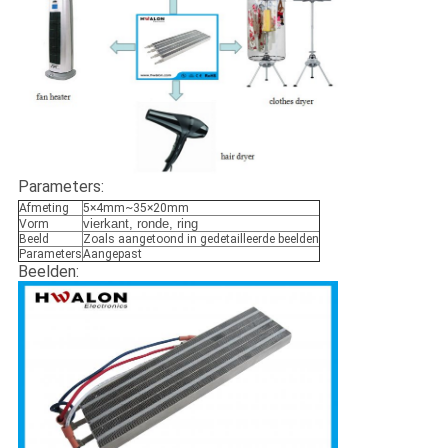
Parameters:
Afmeting
5×4mm~35×20mm
vierkant, ronde, ring
Vorm
Beeld
Zoals aangetoond in gedetailleerde beelden
Parameters
Aangepast
Beelden: