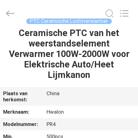
Shenzhen
Hwalon
Electronic
Co.,
Ltd..
PTC Ceramische Luchtverwarmer
All
Rights
Reserved.
Ceramische PTC van het
THUIS
weerstandselement
PRODUCTEN
Verwarmer 100W-2000W voor
Elektrische Auto/Heet
OVER
Lijmkanon
ONS
Plaats van
China
herkomst:
FABRIEKSTOCHT
Merknaam:
Hwalon
KWALITEITSCONTROLE
Modelnummer:
PR4
Min.
500pcs