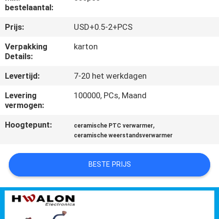
NEEM
bestelaantal:
CONTACT
Prijs:
USD+0.5-2+PCS
MET
Verpakking
karton
ONS
Details:
OP
Levertijd:
7-20 het werkdagen
Levering
100000, PCs, Maand
NIEUWS
vermogen:
Hoogtepunt:
,
ceramische PTC verwarmer
OFFERTE
ceramische weerstandsverwarmer
AANVRAGEN
BESTE PRIJS
SITEMAP
PRIVACYBELEID