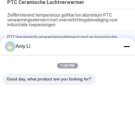
PTC Ceramische Luchtverwarmer
Zelflimiterend temperatuur golfkarton aluminium PTC
verwarmingselement met oververhittingsbeveiliging voor
industriële toepassingen
PTC keramisch verwarmingselement met automatische
constante temperatuur en gegolfde aluminiumvinnen voor
Amy Li
12V-380V breedspanningstoepassingen
PTC keramisch gegolfde verwarmingselement, gegolfde PTC
verwarmingsplaat, lucht PTC verwarmingsmodule met rare
7:29 PM
aarde's gedopte barium titanaat keramiek + gegolfde
aluminiumlegering Fin dubbel geïsoleerd materiaal, 12V-380V
Good day, what product are you looking for?
populaire categorieën
Alle
PTC Ceramische 
MCH Ceramische 
Verwarmer
Verwarmer
PTC Ceramische 
Ceramische 
Luchtverwarmer
Luchtverwarmer