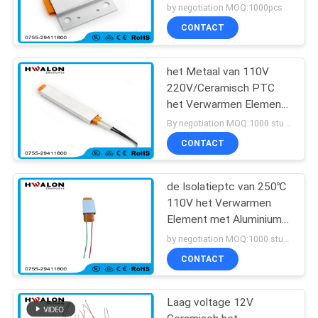
Roestvrij staalhuisvesting
by negotiation MOQ:1000pcs
CONTACT
het Metaal van 110V
220V/Ceramisch PTC
het Verwarmen Element
voor Huistoestellen
By negotiation MOQ:1000 stuks
CONTACT
de Isolatieptc van 250℃
110V het Verwarmen
Element met Aluminium
Shell
by negotiation MOQ:1000 stuks
CONTACT
Laag voltage 12V