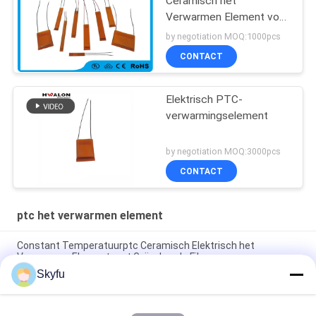
Ceramisch het
Verwarmen Element voor
droogkap en
by negotiation MOQ:1000pcs
haargelijkrichters
CONTACT
Elektrisch PTC-
verwarmingselement
by negotiation MOQ:3000pcs
CONTACT
ptc het verwarmen element
Constant Temperatuurptc Ceramisch Elektrisch het
Verwarmen Element met Geïsoleerde Film
Skyfu
Wasptc het Verwarmen Element 1 - Ceramisch het
Verwarmen van 5000ohms Element met Isolatiefilm