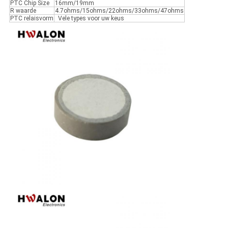
PTC Chip Size
16mm/19mm
R waarde
4.7ohms/15ohms/22ohms/33ohms/47ohms
PTC relaisvorm
Vele types voor uw keus