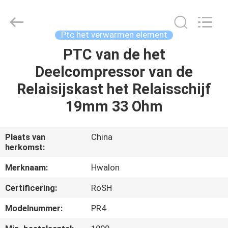
Shenzhen
Hwalon
Electronic
Co.,
Ltd..
Ptc het verwarmen element
All
Rights
Reserved.
PTC van de het
THUIS
Deelcompressor van de
PRODUCTEN
Relaisijskast het Relaisschijf
19mm 33 Ohm
OVER
ONS
Plaats van
China
herkomst:
FABRIEKSTOCHT
Merknaam:
Hwalon
Certificering:
RoSH
KWALITEITSCONTROLE
Modelnummer:
PR4