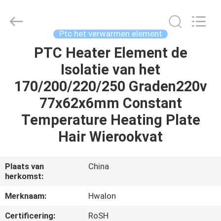
Shenzhen
Hwalon
Electronic
Co.,
Ltd..
Ptc het verwarmen element
All
Rights
Reserved.
PTC Heater Element de
THUIS
Isolatie van het
PRODUCTEN
170/200/220/250 Graden220v
77x62x6mm Constant
OVER
Temperature Heating Plate
ONS
Hair Wierookvat
FABRIEKSTOCHT
Plaats van
China
herkomst:
KWALITEITSCONTROLE
Merknaam:
Hwalon
Certificering:
RoSH