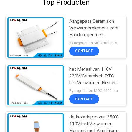
Top Producten
Aangepast Ceramisch
Verwarmerelement voor
Handdroger met
Roestvrij staalhuisvesting
by negotiation MOQ:1000pcs
CONTACT
het Metaal van 110V
220V/Ceramisch PTC
het Verwarmen Element
voor Huistoestellen
By negotiation MOQ:1000 stuks
CONTACT
de Isolatieptc van 250℃
110V het Verwarmen
Element met Aluminium