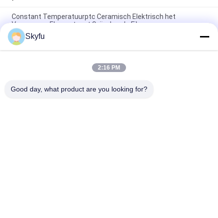
Constant Temperatuurptc Ceramisch Elektrisch het
Verwarmen Element met Geïsoleerde Film
Skyfu
Wasptc het Verwarmen Element 1 - Ceramisch het
Verwarmen van 5000ohms Element met Isolatiefilm
2:16 PM
OEM ODM Hoog Betrouwbaarheids Elektroptc
Verwarmerelement voor Lijmkanon
Good day, what product are you looking for?
populaire categorieën
Alle
PTC Ceramische 
MCH Ceramische 
Verwarmer
Verwarmer
PTC Ceramische 
Ceramische 
Luchtverwarmer
Luchtverwarmer
Ptc Het Verwarmen 
PTC Boiler
Element