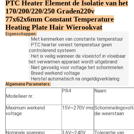
PTC Heater Element de Isolatie van het
170/200/220/250 Graden220v
77x62x6mm Constant Temperature
Heating Plate Hair Wierookvat
Eigenschappen:
·
Met kenmerken van constante temperatuur
·
PTC hearter vereist temperatuur geen
controlerend systeem
·
Het is veilig wanneer de vloeistof in vloeibaar
het verwarmen apparaat wordt uitgebrand
·
Niet gevoelig voor voltage het schommelen
·
Breed werkend voltage
·
Herstel automatisch na ongeldigverklaring
Algemene Parameters:
PR4
Naam:
Modelleer nr.:
Maximum werkend
15V~270V rms
Schommelingsvolt
voltage
die weerstaan:
Nominale spanning:
3.6V~240V
Tolerantie van