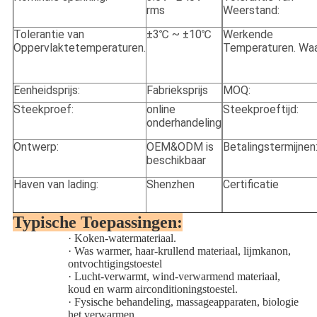
rms
Weerstand:
Tolerantie van
±3℃ ~ ±10℃
Werkende
Oppervlaktetemperaturen.
Temperaturen. Waa
Eenheidsprijs:
Fabrieksprijs
MOQ:
Steekproef:
online
Steekproeftijd:
onderhandeling
Ontwerp:
OEM&ODM is
Betalingstermijnen
beschikbaar
Haven van lading:
Shenzhen
Certificatie
Typische Toepassingen:
·
Koken-watermateriaal.
·
Was warmer, haar-krullend materiaal, lijmkanon,
ontvochtigingstoestel
·
Lucht-verwarmt, wind-verwarmend materiaal,
koud en warm airconditioningstoestel.
·
Fysische behandeling, massageapparaten, biologie
het verwarmen.