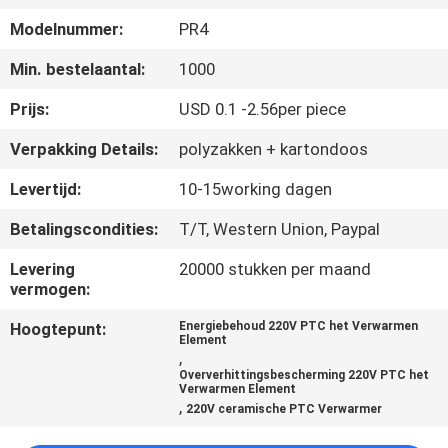
NEEM
Modelnummer:
PR4
CONTACT
Min. bestelaantal:
1000
MET
ONS
Prijs:
USD 0.1 -2.56per piece
OP
Verpakking Details:
polyzakken + kartondoos
Levertijd:
10-15working dagen
NIEUWS
Betalingscondities:
T/T, Western Union, Paypal
OFFERTE
Levering
20000 stukken per maand
vermogen:
AANVRAGEN
Hoogtepunt:
Energiebehoud 220V PTC het Verwarmen
Element
,
SITEMAP
Oververhittingsbescherming 220V PTC het
Verwarmen Element
,
220V ceramische PTC Verwarmer
PRIVACYBELEID