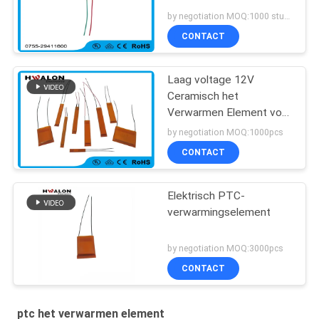
Shell
by negotiation MOQ:1000 stuks
CONTACT
Laag voltage 12V
Ceramisch het
Verwarmen Element voor
droogkap en
by negotiation MOQ:1000pcs
haargelijkrichters
CONTACT
Elektrisch PTC-
verwarmingselement
by negotiation MOQ:3000pcs
CONTACT
ptc het verwarmen element