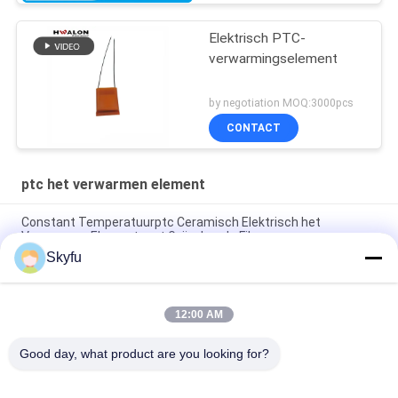
Elektrisch PTC-
verwarmingselement
by negotiation MOQ:3000pcs
CONTACT
ptc het verwarmen element
Constant Temperatuurptc Ceramisch Elektrisch het
Verwarmen Element met Geïsoleerde Film
Skyfu
Wasptc het Verwarmen Element 1 - Ceramisch het
Verwarmen van 5000ohms Element met Isolatiefilm
12:00 AM
OEM ODM Hoog Betrouwbaarheids Elektroptc
Verwarmerelement voor Lijmkanon
Good day, what product are you looking for?
populaire categorieën
Alle