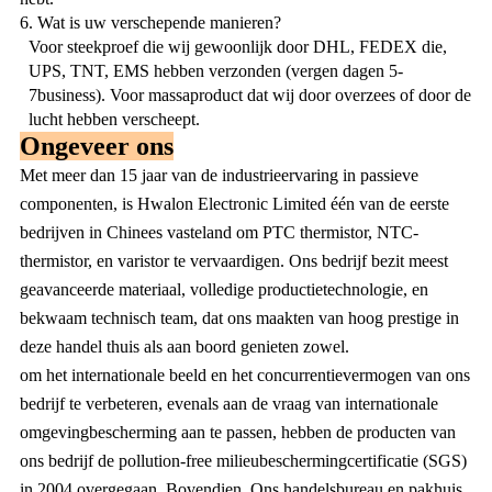
6. Wat is uw verschepende manieren?
Voor steekproef die wij gewoonlijk door DHL, FEDEX die,
UPS, TNT, EMS hebben verzonden (vergen dagen 5-
7business). Voor massaproduct dat wij door overzees of door de
lucht hebben verscheept.
Ongeveer ons
Met meer dan 15 jaar van de industrieervaring in passieve
componenten, is Hwalon Electronic Limited één van de eerste
bedrijven in Chinees vasteland om PTC thermistor, NTC-
thermistor, en varistor te vervaardigen. Ons bedrijf bezit meest
geavanceerde materiaal, volledige productietechnologie, en
bekwaam technisch team, dat ons maakten van hoog prestige in
deze handel thuis als aan boord genieten zowel.
om het internationale beeld en het concurrentievermogen van ons
bedrijf te verbeteren, evenals aan de vraag van internationale
omgevingbescherming aan te passen, hebben de producten van
ons bedrijf de pollution-free milieubeschermingcertificatie (SGS)
in 2004 overgegaan. Bovendien, Ons handelsbureau en pakhuis