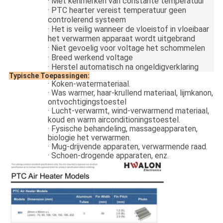
·
Met kenmerken van constante temperatuur
·
PTC hearter vereist temperatuur geen
controlerend systeem
·
Het is veilig wanneer de vloeistof in vloeibaar
het verwarmen apparaat wordt uitgebrand
·
Niet gevoelig voor voltage het schommelen
·
Breed werkend voltage
·
Herstel automatisch na ongeldigverklaring
Typische Toepassingen:
·
Koken-watermateriaal.
·
Was warmer, haar-krullend materiaal, lijmkanon,
ontvochtigingstoestel
·
Lucht-verwarmt, wind-verwarmend materiaal,
koud en warm airconditioningstoestel.
·
Fysische behandeling, massageapparaten,
biologie het verwarmen.
·
Mug-drijvende apparaten, verwarmende raad.
·
Schoen-drogende apparaten, enz.