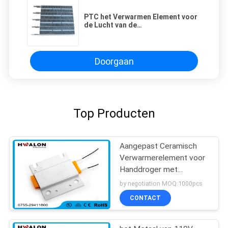
PTC het Verwarmen Element voor
de Lucht van de
HuishoudenAirconditioner het
Verwarmen Element
Doorgaan
Top Producten
Aangepast Ceramisch
Verwarmerelement voor
Handdroger met
Roestvrij staalhuisvesting
by negotiation MOQ:1000pcs
CONTACT