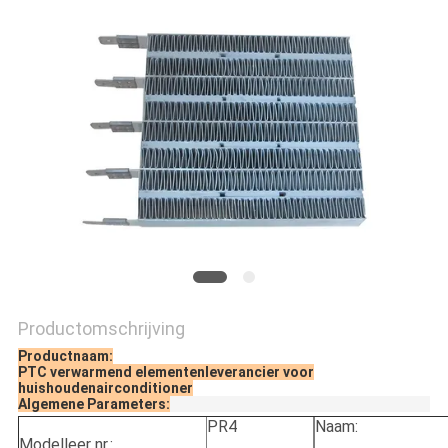
Productomschrijving
Productnaam:
PTC verwarmend elementenleverancier voor
huishoudenairconditioner
Algemene Parameters:
PR4
Naam:
Modelleer nr.: