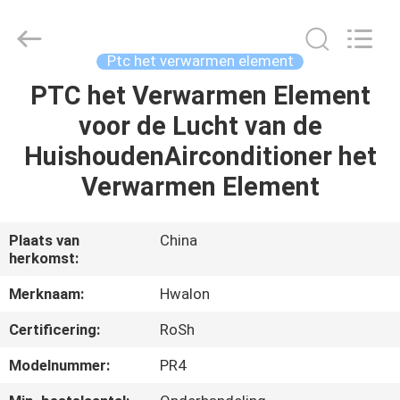
Shenzhen
Hwalon
Electronic
Co.,
Ltd..
Ptc het verwarmen element
All
Rights
Reserved.
PTC het Verwarmen Element
THUIS
voor de Lucht van de
PRODUCTEN
HuishoudenAirconditioner het
Verwarmen Element
OVER
ONS
Plaats van
China
herkomst:
FABRIEKSTOCHT
Merknaam:
Hwalon
Certificering:
RoSh
KWALITEITSCONTROLE
Modelnummer:
PR4