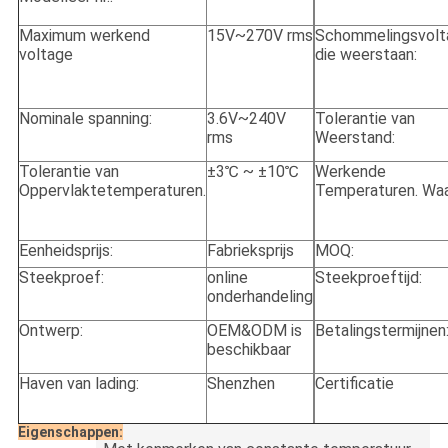
Maximum werkend
15V~270V rms
Schommelingsvolt
voltage
die weerstaan:
Nominale spanning:
3.6V~240V
Tolerantie van
rms
Weerstand:
Tolerantie van
±3℃ ~ ±10℃
Werkende
Oppervlaktetemperaturen.
Temperaturen. Waa
Eenheidsprijs:
Fabrieksprijs
MOQ:
Steekproef:
online
Steekproeftijd:
onderhandeling
Ontwerp:
OEM&ODM is
Betalingstermijnen
beschikbaar
Haven van lading:
Shenzhen
Certificatie
Eigenschappen: