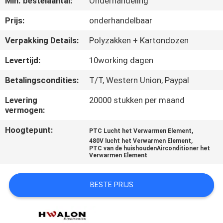
Min. bestelaantal:
Onderhandeling
NEEM
CONTACT
Prijs:
onderhandelbaar
MET
Verpakking Details:
Polyzakken + Kartondozen
ONS
Levertijd:
10working dagen
OP
Betalingscondities:
T/T, Western Union, Paypal
Levering
20000 stukken per maand
NIEUWS
vermogen:
Hoogtepunt:
,
PTC Lucht het Verwarmen Element
OFFERTE
,
480V lucht het Verwarmen Element
PTC van de huishoudenAirconditioner het
AANVRAGEN
Verwarmen Element
SITEMAP
BESTE PRIJS
PRIVACYBELEID