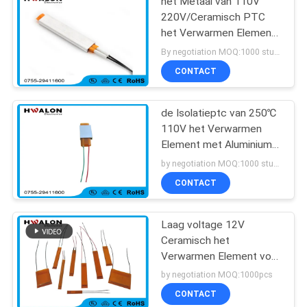
het Metaal van 110V
220V/Ceramisch PTC
het Verwarmen Element
voor Huistoestellen
By negotiation MOQ:1000 stuks
CONTACT
de Isolatieptc van 250℃
110V het Verwarmen
Element met Aluminium
Shell
by negotiation MOQ:1000 stuks
CONTACT
Laag voltage 12V
Ceramisch het
Verwarmen Element voor
droogkap en
by negotiation MOQ:1000pcs
haargelijkrichters
CONTACT