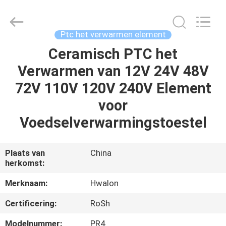
Shenzhen
Hwalon
Electronic
Co.,
Ltd..
Ptc het verwarmen element
All
Rights
Reserved.
Ceramisch PTC het
THUIS
Verwarmen van 12V 24V 48V
PRODUCTEN
72V 110V 120V 240V Element
voor
OVER
Voedselverwarmingstoestel
ONS
Plaats van
China
herkomst:
FABRIEKSTOCHT
Merknaam:
Hwalon
KWALITEITSCONTROLE
Certificering:
RoSh
Modelnummer:
PR4