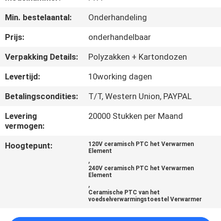
NEEM
Min. bestelaantal:
Onderhandeling
CONTACT
MET
Prijs:
onderhandelbaar
ONS
Verpakking Details:
Polyzakken + Kartondozen
OP
Levertijd:
10working dagen
Betalingscondities:
T/T, Western Union, PAYPAL
NIEUWS
Levering
20000 Stukken per Maand
vermogen:
OFFERTE
Hoogtepunt:
120V ceramisch PTC het Verwarmen
AANVRAGEN
Element
,
240V ceramisch PTC het Verwarmen
Element
SITEMAP
,
Ceramische PTC van het
voedselverwarmingstoestel Verwarmer
PRIVACYBELEID