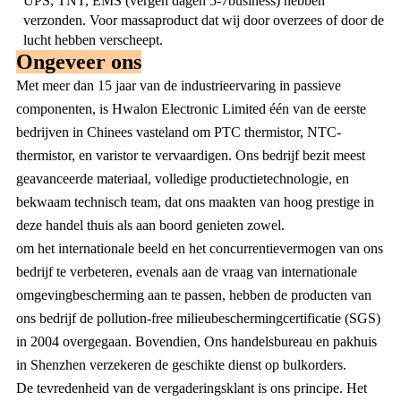
UPS, TNT, EMS (vergen dagen 5-7business) hebben
verzonden. Voor massaproduct dat wij door overzees of door de
lucht hebben verscheept.
Ongeveer ons
Met meer dan 15 jaar van de industrieervaring in passieve
componenten, is Hwalon Electronic Limited één van de eerste
bedrijven in Chinees vasteland om PTC thermistor, NTC-
thermistor, en varistor te vervaardigen. Ons bedrijf bezit meest
geavanceerde materiaal, volledige productietechnologie, en
bekwaam technisch team, dat ons maakten van hoog prestige in
deze handel thuis als aan boord genieten zowel.
om het internationale beeld en het concurrentievermogen van ons
bedrijf te verbeteren, evenals aan de vraag van internationale
omgevingbescherming aan te passen, hebben de producten van
ons bedrijf de pollution-free milieubeschermingcertificatie (SGS)
in 2004 overgegaan. Bovendien, Ons handelsbureau en pakhuis
in Shenzhen verzekeren de geschikte dienst op bulkorders.
De tevredenheid van de vergaderingsklant is ons principe. Het