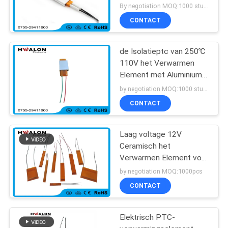
voor Huistoestellen
By negotiation MOQ:1000 stuks
CONTACT
de Isolatieptc van 250℃
110V het Verwarmen
Element met Aluminium
Shell
by negotiation MOQ:1000 stuks
CONTACT
Laag voltage 12V
Ceramisch het
Verwarmen Element voor
droogkap en
by negotiation MOQ:1000pcs
haargelijkrichters
CONTACT
Elektrisch PTC-