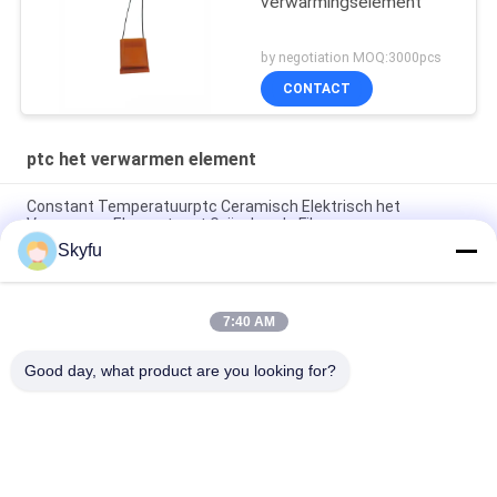
verwarmingselement
by negotiation MOQ:3000pcs
CONTACT
ptc het verwarmen element
Constant Temperatuurptc Ceramisch Elektrisch het
Verwarmen Element met Geïsoleerde Film
Skyfu
Wasptc het Verwarmen Element 1 - Ceramisch het
Verwarmen van 5000ohms Element met Isolatiefilm
7:40 AM
OEM ODM Hoog Betrouwbaarheids Elektroptc
Verwarmerelement voor Lijmkanon
Good day, what product are you looking for?
populaire categorieën
Alle
PTC Ceramische 
MCH Ceramische 