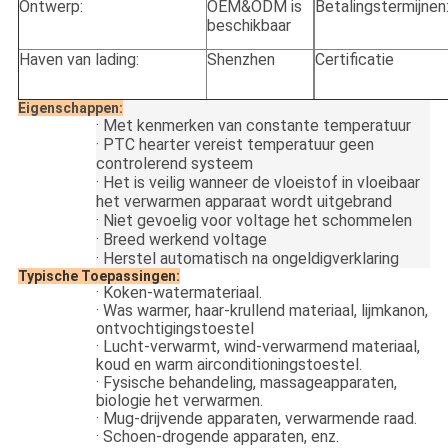
Ontwerp:
OEM&ODM is
Betalingstermijnen
beschikbaar
Haven van lading:
Shenzhen
Certificatie
Eigenschappen:
·
Met kenmerken van constante temperatuur
·
PTC hearter vereist temperatuur geen
controlerend systeem
·
Het is veilig wanneer de vloeistof in vloeibaar
het verwarmen apparaat wordt uitgebrand
·
Niet gevoelig voor voltage het schommelen
·
Breed werkend voltage
·
Herstel automatisch na ongeldigverklaring
Typische Toepassingen:
·
Koken-watermateriaal.
·
Was warmer, haar-krullend materiaal, lijmkanon,
ontvochtigingstoestel
·
Lucht-verwarmt, wind-verwarmend materiaal,
koud en warm airconditioningstoestel.
·
Fysische behandeling, massageapparaten,
biologie het verwarmen.
·
Mug-drijvende apparaten, verwarmende raad.
·
Schoen-drogende apparaten, enz.