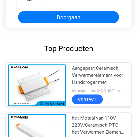
240V Element voor
Voedselverwarmingstoestel
Doorgaan
Top Producten
Aangepast Ceramisch
Verwarmerelement voor
Handdroger met
Roestvrij staalhuisvesting
by negotiation MOQ:1000pcs
CONTACT
het Metaal van 110V
220V/Ceramisch PTC
het Verwarmen Element