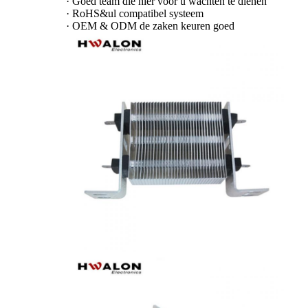
·
Goed team die hier voor u wachten te dienen
·
RoHS&ul compatibel systeem
·
OEM & ODM de zaken keuren goed