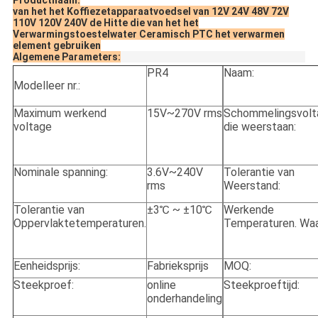
Productnaam:
van het het Koffiezetapparaatvoedsel van 12V 24V 48V 72V
110V 120V 240V de Hitte die van het het
Verwarmingstoestelwater Ceramisch PTC het verwarmen
element gebruiken
Algemene Parameters:
PR4
Naam:
Modelleer nr.:
Maximum werkend
15V~270V rms
Schommelingsvolt
voltage
die weerstaan:
Nominale spanning:
3.6V~240V
Tolerantie van
rms
Weerstand:
Tolerantie van
±3℃ ~ ±10℃
Werkende
Oppervlaktetemperaturen.
Temperaturen. Waa
Eenheidsprijs:
Fabrieksprijs
MOQ:
Steekproef:
online
Steekproeftijd:
onderhandeling