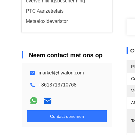
oververhittingsbescherming
PTC Aanzetrelais
Metaaloxidevaristor
G
Neem contact met ons op
P
market@hwalon.com
Ce
+8613713710768
Vo
A
Contact opnemen
T