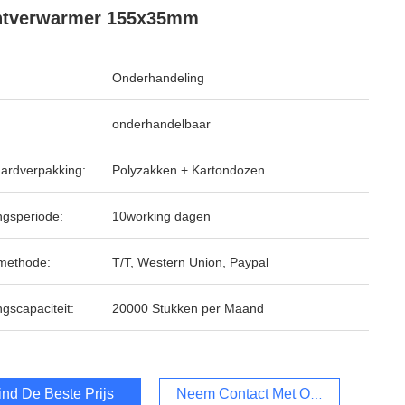
htverwarmer 155x35mm
Onderhandeling
onderhandelbaar
ardverpakking:
Polyzakken + Kartondozen
ngsperiode:
10working dagen
methode:
T/T, Western Union, Paypal
ngscapaciteit:
20000 Stukken per Maand
ind De Beste Prijs
Neem Contact Met Ons Op