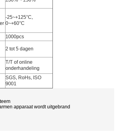
-25~+125°C,
er
0~+60°C
1000pcs
2 tot 5 dagen
T/T of online
onderhandeling
SGS, RoHs, ISO
9001
steem
rwarmen apparaat wordt uitgebrand