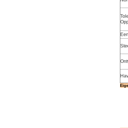
Tol
Opp
Een
Ste
Ont
Hav
Eig