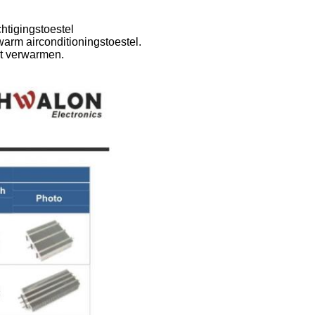
htigingstoestel
arm airconditioningstoestel.
t verwarmen.