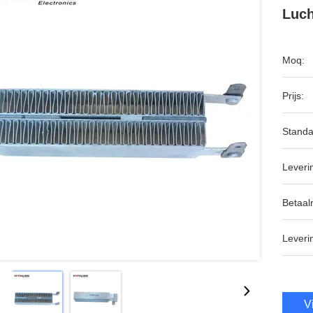
Luc
Moq:
Prijs:
Standa
Leveri
Betaal
Leveri
V