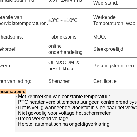
Weerstand:
erantie van
Werkende
±3℃ ~ ±10℃
ervlaktetemperaturen.
Temperaturen. Waai
heidsprijs:
Fabrieksprijs
MOQ:
online
ekproef:
Steekproeftijd:
onderhandeling
OEM&ODM is
werp:
Betalingstermijnen:
beschikbaar
en van lading:
Shenzhen
Certificatie
enschappen:
·
Met kenmerken van constante temperatuur
·
PTC hearter vereist temperatuur geen controlerend sy
·
Het is veilig wanneer de vloeistof in vloeibaar het ve
·
Niet gevoelig voor voltage het schommelen
·
Breed werkend voltage
·
Herstel automatisch na ongeldigverklaring