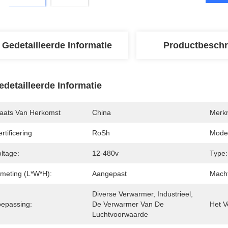
Gedetailleerde Informatie
Productbeschr
edetailleerde Informatie
laats Van Herkomst
China
Merk
rtificering
RoSh
Mode
ltage:
12-480v
Type:
fmeting (l*w*h):
Aangepast
Macht
Diverse Verwarmer, Industrieel, 
oepassing:
De Verwarmer Van De 
Het V
Luchtvoorwaarde