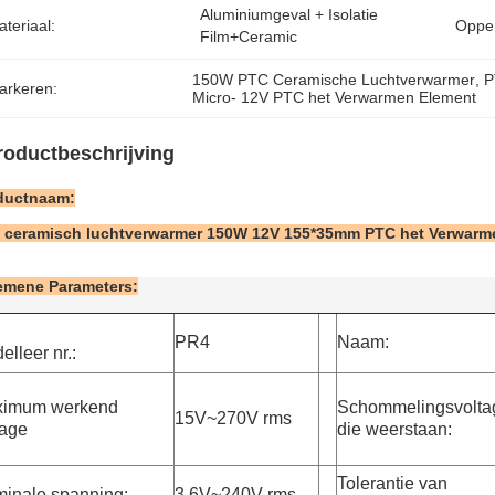
Aluminiumgeval + Isolatie 
teriaal:
Opper
Film+Ceramic
150W PTC Ceramische Luchtverwarmer
, 
P
arkeren:
Micro- 12V PTC het Verwarmen Element
roductbeschrijving
ductnaam:
 ceramisch luchtverwarmer 150W 12V 155*35mm PTC het Verwarm
emene Parameters:
PR4
Naam:
elleer nr.:
imum werkend
Schommelingsvolta
15V~270V rms
tage
die weerstaan:
Tolerantie van
inale spanning:
3.6V~240V rms