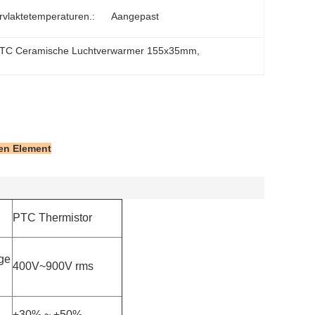
vlaktetemperaturen.:
Aangepast
TC Ceramische Luchtverwarmer 155x35mm
, 
en Element
PTC Thermistor
ge
400V~900V rms
±30% ~ ±50%