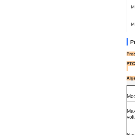
Ma
M
P
Pro
PTC
Alg
Mod
Max
vol
Nom