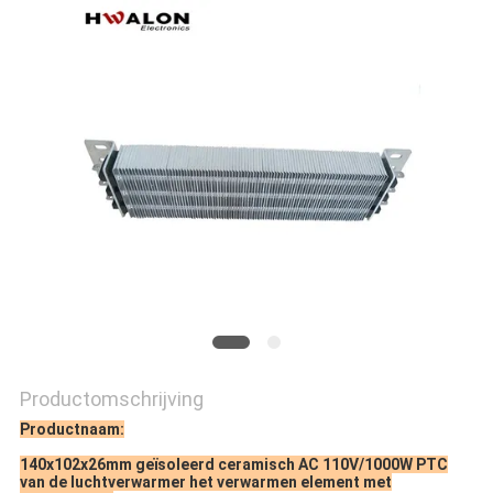
Productomschrijving
Productnaam:
140x102x26mm geïsoleerd ceramisch AC 110V/1000W PTC
van de luchtverwarmer het verwarmen element met