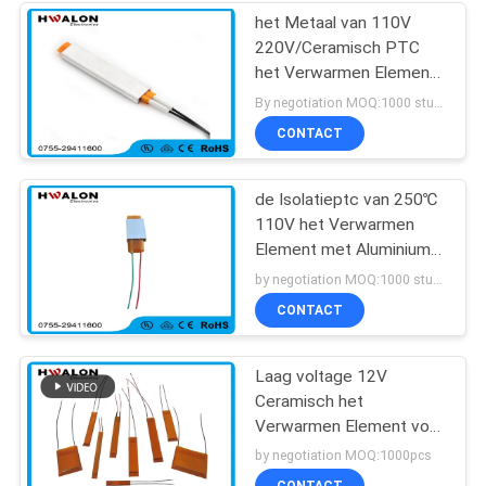
het Metaal van 110V
220V/Ceramisch PTC
het Verwarmen Element
voor Huistoestellen
By negotiation MOQ:1000 stuks
CONTACT
de Isolatieptc van 250℃
110V het Verwarmen
Element met Aluminium
Shell
by negotiation MOQ:1000 stuks
CONTACT
Laag voltage 12V
Ceramisch het
Verwarmen Element voor
droogkap en
by negotiation MOQ:1000pcs
haargelijkrichters