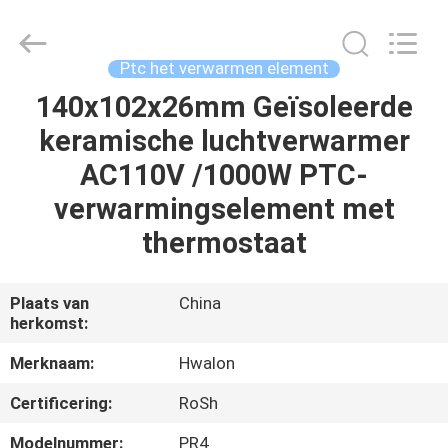
Shenzhen
Hwalon
Electronic
Co.,
Ltd..
Ptc het verwarmen element
All
Rights
Reserved.
140x102x26mm Geïsoleerde
THUIS
keramische luchtverwarmer
PRODUCTEN
AC110V /1000W PTC-
verwarmingselement met
OVER
thermostaat
ONS
Plaats van
China
herkomst:
FABRIEKSTOCHT
Merknaam:
Hwalon
KWALITEITSCONTROLE
Certificering:
RoSh
Modelnummer:
PR4