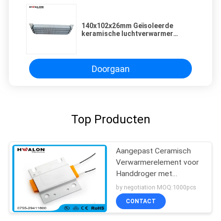
140x102x26mm Geïsoleerde
keramische luchtverwarmer
AC110V /1000W PTC-
verwarmingselement met
thermostaat
Doorgaan
Top Producten
Aangepast Ceramisch
Verwarmerelement voor
Handdroger met
Roestvrij staalhuisvesting
by negotiation MOQ:1000pcs
CONTACT