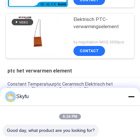
CONTACT
Elektrisch PTC-
verwarmingselement
by negotiation MOQ:3000pcs
CONTACT
ptc het verwarmen element
Constant Temperatuurptc Ceramisch Elektrisch het
Verwarmen Element met Geïsoleerde Film
Skyfu
Wasptc het Verwarmen Element 1 - Ceramisch het
Verwarmen van 5000ohms Element met Isolatiefilm
6:16 PM
OEM ODM Hoog Betrouwbaarheids Elektroptc
Verwarmerelement voor Lijmkanon
Good day, what product are you looking for?