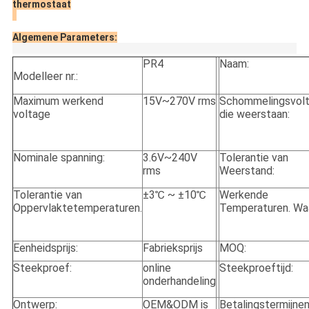
thermostaat
Algemene Parameters:
PR4
Naam:
Modelleer nr.:
Maximum werkend
15V~270V rms
Schommelingsvol
voltage
die weerstaan:
Nominale spanning:
3.6V~240V
Tolerantie van
rms
Weerstand:
Tolerantie van
±3℃ ~ ±10℃
Werkende
Oppervlaktetemperaturen.
Temperaturen. Wa
Eenheidsprijs:
Fabrieksprijs
MOQ:
Steekproef:
online
Steekproeftijd:
onderhandeling
Ontwerp:
OEM&ODM is
Betalingstermijnen