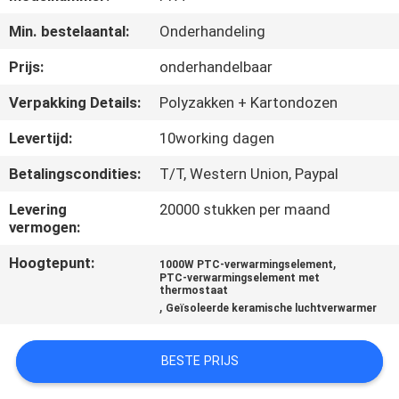
NEEM
Min. bestelaantal:
Onderhandeling
CONTACT
MET
Prijs:
onderhandelbaar
ONS
Verpakking Details:
Polyzakken + Kartondozen
OP
Levertijd:
10working dagen
Betalingscondities:
T/T, Western Union, Paypal
NIEUWS
Levering
20000 stukken per maand
vermogen:
OFFERTE
Hoogtepunt:
,
1000W PTC-verwarmingselement
AANVRAGEN
PTC-verwarmingselement met
thermostaat
,
Geïsoleerde keramische luchtverwarmer
SITEMAP
BESTE PRIJS
PRIVACYBELEID