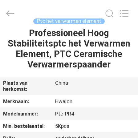
Shenzhen
Hwalon
Electronic
Co.,
Ltd..
Ptc het verwarmen element
All
Rights
Reserved.
Professioneel Hoog
THUIS
Stabiliteitsptc het Verwarmen
PRODUCTEN
Element, PTC Ceramische
Verwarmerspaander
OVER
ONS
Plaats van
China
herkomst:
FABRIEKSTOCHT
Merknaam:
Hwalon
Modelnummer:
Ptc-PR4
KWALITEITSCONTROLE
Min. bestelaantal:
5Kpcs