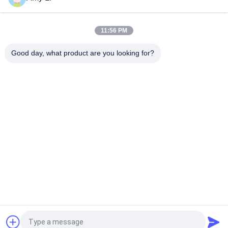
Wasptc het Verwarmen Element 1 - Ceramisch het
Verwarmen van 5000ohms Element met Isolatiefilm
11:56 PM
OEM ODM Hoog Betrouwbaarheids Elektroptc
Verwarmerelement voor Lijmkanon
Good day, what product are you looking for?
populaire categorieën
Alle
PTC Ceramische 
MCH Ceramische 
Verwarmer
Verwarmer
PTC Ceramische 
Ceramische 
Luchtverwarmer
Luchtverwarmer
Ptc Het Verwarmen 
PTC Boiler
Element
NTC Inrush Stroom 
NTC-De Sensor Van De 
Limiter Thermistor
Thermistortemperatuur
Vraag een offerte aan