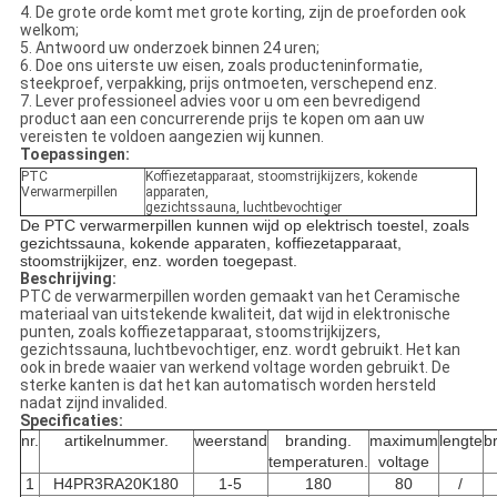
4.
De grote orde komt met grote korting, zijn de proeforden ook
welkom;
5.
Antwoord uw onderzoek binnen 24 uren;
6.
Doe ons uiterste uw eisen, zoals producteninformatie,
steekproef, verpakking, prijs ontmoeten, verschepend enz.
7.
Lever professioneel advies voor u om een bevredigend
product aan een concurrerende prijs te kopen om aan uw
vereisten te voldoen aangezien wij kunnen.
Toepassingen:
PTC
Koffiezetapparaat, stoomstrijkijzers, kokende
Verwarmerpillen
apparaten,
gezichtssauna, luchtbevochtiger
De PTC verwarmerpillen kunnen wijd op elektrisch toestel, zoals
gezichtssauna, kokende apparaten, koffiezetapparaat,
stoomstrijkijzer, enz. worden toegepast.
Beschrijving:
PTC de verwarmerpillen worden gemaakt van het Ceramische
materiaal van uitstekende kwaliteit, dat wijd in elektronische
punten, zoals koffiezetapparaat, stoomstrijkijzers,
gezichtssauna, luchtbevochtiger, enz. wordt gebruikt. Het kan
ook in brede waaier van werkend voltage worden gebruikt. De
sterke kanten is dat het kan automatisch worden hersteld
nadat zijnd invalided.
Specificaties:
nr.
artikelnummer.
weerstand
branding.
maximum
lengte
b
temperaturen.
voltage
1
H4PR3RA20K180
1-5
180
80
/