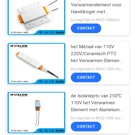
Verwarmerelement voor
Handdroger met
Roestvrij staalhuisvesting
by negotiation MOQ:1000pcs
CONTACT
het Metaal van 110V
220V/Ceramisch PTC
het Verwarmen Element
voor Huistoestellen
By negotiation MOQ:1000 stuks
CONTACT
de Isolatieptc van 250℃
110V het Verwarmen
Element met Aluminium
Shell
by negotiation MOQ:1000 stuks
CONTACT