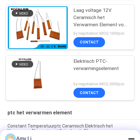
Laag voltage 12V
Ceramisch het
Verwarmen Element voor
droogkap en
by negotiation MOQ:1000pcs
haargelijkrichters
CONTACT
Elektrisch PTC-
verwarmingselement
by negotiation MOQ:3000pcs
CONTACT
ptc het verwarmen element
Constant Temperatuurptc Ceramisch Elektrisch het
Verwarmen Element met Geïsoleerde Film
Amy Li