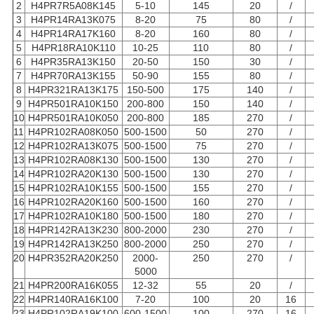
2
H4PR7R5A08K145
5-10
145
20
/
3
H4PR14RA13K075
8-20
75
80
/
4
H4PR14RA17K160
8-20
160
80
/
5
H4PR18RA10K110
10-25
110
80
/
6
H4PR35RA13K150
20-50
150
30
/
7
H4PR70RA13K155
50-90
155
80
/
8
H4PR321RA13K175
150-500
175
140
/
9
H4PR501RA10K150
200-800
150
140
/
10
H4PR501RA10K050
200-800
185
270
/
11
H4PR102RA08K050
500-1500
50
270
/
12
H4PR102RA13K075
500-1500
75
270
/
13
H4PR102RA08K130
500-1500
130
270
/
14
H4PR102RA20K130
500-1500
130
270
/
15
H4PR102RA10K155
500-1500
155
270
/
16
H4PR102RA20K160
500-1500
160
270
/
17
H4PR102RA10K180
500-1500
180
270
/
18
H4PR142RA13K230
800-2000
230
270
/
19
H4PR142RA13K250
800-2000
250
270
/
20
H4PR352RA20K250
2000-
250
270
/
5000
21
H4PR200RA16K055
12-32
55
20
/
22
H4PR140RA16K100
7-20
100
20
16
23
H4PR102RA19K100
600-1500
100
270
16