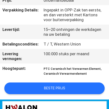
Prijs:
onderhandelbaar
NEEM
CONTACT
Verpakking Details:
Ingepakt in OPP-Zak ten eerste,
en dan versterkt met Kartons
MET
voor buitenverpakking
ONS
Levertijd:
15~20 ontvingen de werkdagen
OP
na uw betaling
Betalingscondities:
T / T, Western Union
NIEUWS
Levering
100.000 stuks per maand
vermogen:
OFFERTE
Hoogtepunt:
,
PTC Ceramisch het Verwarmen Element
AANVRAGEN
Ceramisch Verwarmerelement
BESTE PRIJS
SITEMAP
PRIVACYBELEID