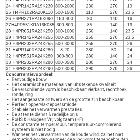
24
H4PR142RA19K230
800-2000
230
270
19
25
H4PR102RA20K110
500-1500
110
270
23.5
26
H4PR271RA16K090
150-400
90
140
16
27
H4PR551KRA16K085
300-800
85
140
16
28
H4PR651RA23K250
300-1000
250
140
23.5
29
H4PR142RA24K255
800-2000
255
270
23.5
30
H4PR202RA24K255
500-3000
255
270
36
31
H4PR140RA24K280
8-20
280
50
24
32
H4PR551RA24K280
300-800
280
140
24
33
H4PR202RA24K280
800-3500
280
270
24
34
H4PR202RA24K290
500-3000
290
270
36
Concurrentievoordeel:
Eenvoudige bouw
Het ceramische materiaal van uitstekende kwaliteit
De verschillende vorm is beschikbaar: vierkant, rechthoek,
ronde, ring
Het aangepaste ontwerp en de grootte zijn beschikbaar
Perfect oppervlaktepoetsmiddel
Stabiele het verwarmen prestaties
De attente dienst & redelijke prijs
RoHS & Halogeen Vrij volgzaam (HF)
De constante temperatuur, temperatuur-controlerend
systeem is niet nodig
Wanneer het verwarmen van de koude wind, zal het niet
vernietigd worden wanneer de wind wordt tegengehouden