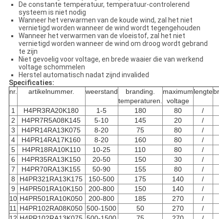
De constante temperatuur, temperatuur-controlerend
systeem is niet nodig
Wanneer het verwarmen van de koude wind, zal het niet
vernietigd worden wanneer de wind wordt tegengehouden
Wanneer het verwarmen van de vloeistof, zal het niet
vernietigd worden wanneer de wind om droog wordt gebrand
te zijn
Niet gevoelig voor voltage, en brede waaier die van werkend
voltage schommelen
Herstel automatisch nadat zijnd invalided
Specificaties:
nr.
artikelnummer.
weerstand
branding.
maximum
lengte
b
temperaturen.
voltage
1
H4PR3RA20K180
1-5
180
80
/
2
H4PR7R5A08K145
5-10
145
20
/
3
H4PR14RA13K075
8-20
75
80
/
4
H4PR14RA17K160
8-20
160
80
/
5
H4PR18RA10K110
10-25
110
80
/
6
H4PR35RA13K150
20-50
150
30
/
7
H4PR70RA13K155
50-90
155
80
/
8
H4PR321RA13K175
150-500
175
140
/
9
H4PR501RA10K150
200-800
150
140
/
10
H4PR501RA10K050
200-800
185
270
/
11
H4PR102RA08K050
500-1500
50
270
/
12
H4PR102RA13K075
500-1500
75
270
/