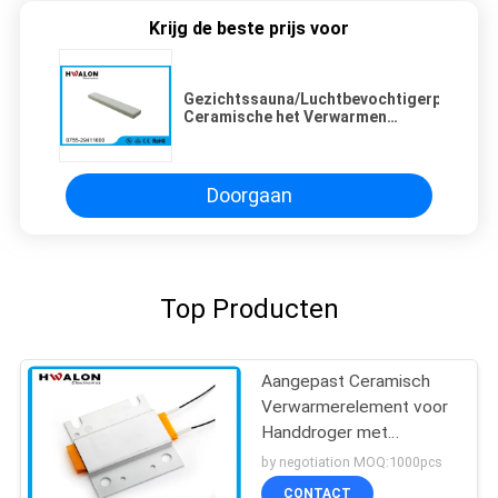
Krijg de beste prijs voor
Gezichtssauna/Luchtbevochtigerptc
Ceramische het Verwarmen
Elementen Eenvoudige Bouw
Doorgaan
Top Producten
Aangepast Ceramisch
Verwarmerelement voor
Handdroger met
Roestvrij staalhuisvesting
by negotiation MOQ:1000pcs
CONTACT