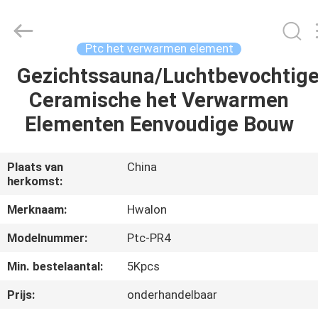
Shenzhen
Hwalon
Electronic
Co.,
Ltd..
Ptc het verwarmen element
All
Rights
Reserved.
Gezichtssauna/Luchtbevochtige
THUIS
Ceramische het Verwarmen
PRODUCTEN
Elementen Eenvoudige Bouw
OVER
Plaats van
China
herkomst:
ONS
Merknaam:
Hwalon
FABRIEKSTOCHT
Modelnummer:
Ptc-PR4
Min. bestelaantal:
5Kpcs
KWALITEITSCONTROLE
Prijs:
onderhandelbaar