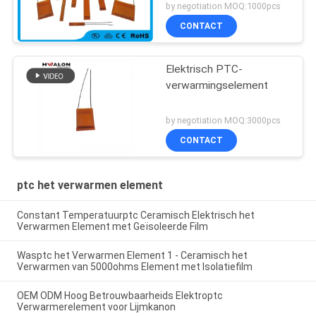
droogkap en
by negotiation MOQ:1000pcs
haargelijkrichters
CONTACT
Elektrisch PTC-
verwarmingselement
by negotiation MOQ:3000pcs
CONTACT
ptc het verwarmen element
Constant Temperatuurptc Ceramisch Elektrisch het
Verwarmen Element met Geïsoleerde Film
Wasptc het Verwarmen Element 1 - Ceramisch het
Verwarmen van 5000ohms Element met Isolatiefilm
OEM ODM Hoog Betrouwbaarheids Elektroptc
Verwarmerelement voor Lijmkanon