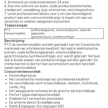
5.
Antwoord uw onderzoek binnen 24 uren;
6.
Doe ons uiterste uw eisen, zoals producteninformatie,
steekproef, verpakking, prijs ontmoeten, verschepend enz.
7.
Lever professioneel advies voor u om een bevredigend
product aan een concurrerende prijs te kopen om aan uw
vereisten te voldoen aangezien wij kunnen.
Toepassingen:
PTC
Koffiezetapparaat, stoomstrijkijzers, kokende
Verwarmerpillen
apparaten,
gezichtssauna, luchtbevochtiger
Beschrijving:
PTC de verwarmerpillen worden gemaakt van het Ceramische
materiaal van uitstekende kwaliteit, dat wijd in elektronische
punten, zoals koffiezetapparaat, stoomstrijkijzers,
gezichtssauna, luchtbevochtiger, enz. wordt gebruikt. Het kan
ook in brede waaier van werkend voltage worden gebruikt. De
sterke kanten is dat het kan automatisch worden hersteld
nadat zijnd invalided.
Concurrentievoordeel:
Eenvoudige bouw
Het ceramische materiaal van uitstekende kwaliteit
De verschillende vorm is beschikbaar: vierkant, rechthoek,
ronde, ring
Het aangepaste ontwerp en de grootte zijn beschikbaar
Perfect oppervlaktepoetsmiddel
Stabiele het verwarmen prestaties
De attente dienst & redelijke prijs
RoHS & Halogeen Vrij volgzaam (HF)