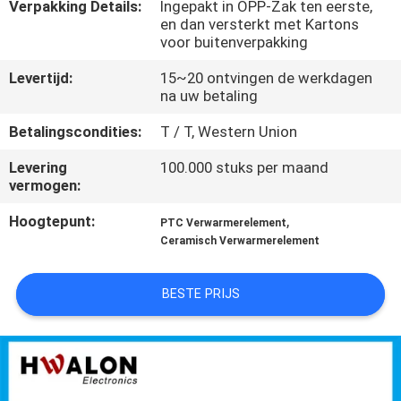
NEEM
Verpakking Details:
Ingepakt in OPP-Zak ten eerste,
en dan versterkt met Kartons
CONTACT
voor buitenverpakking
MET
Levertijd:
15~20 ontvingen de werkdagen
ONS
na uw betaling
OP
Betalingscondities:
T / T, Western Union
Levering
100.000 stuks per maand
NIEUWS
vermogen:
Hoogtepunt:
,
PTC Verwarmerelement
OFFERTE
Ceramisch Verwarmerelement
AANVRAGEN
BESTE PRIJS
SITEMAP
PRIVACYBELEID