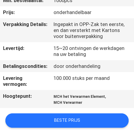
Min. bestelaantal:
1000pcs
NEEM
CONTACT
Prijs:
onderhandelbaar
MET
Verpakking Details:
Ingepakt in OPP-Zak ten eerste,
en dan versterkt met Kartons
ONS
voor buitenverpakking
OP
Levertijd:
15~20 ontvingen de werkdagen
na uw betaling
NIEUWS
Betalingscondities:
door onderhandeling
Levering
100.000 stuks per maand
OFFERTE
vermogen:
AANVRAGEN
Hoogtepunt:
,
MCH het Verwarmen Element
MCH Verwarmer
SITEMAP
BESTE PRIJS
PRIVACYBELEID