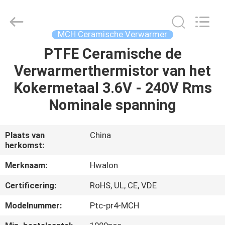
Shenzhen
Hwalon
Electronic
Co.,
Ltd..
MCH Ceramische Verwarmer
All
Rights
Reserved.
PTFE Ceramische de
THUIS
Verwarmerthermistor van het
PRODUCTEN
Kokermetaal 3.6V - 240V Rms
Nominale spanning
OVER
ONS
Plaats van
China
herkomst:
FABRIEKSTOCHT
Merknaam:
Hwalon
Certificering:
RoHS, UL, CE, VDE
KWALITEITSCONTROLE
Modelnummer:
Ptc-pr4-MCH