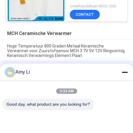
onderhandelbaar MOQ:1000
CONTACT
MCH Ceramische Verwarmer
Hoge Temperatuur 800 Graden Metaal Keramische
Verwarmer voor Zuurstofsensor MCH 3.7V 5V 12V Ringvormig
Keramisch Verwarmings Element Plaat
Keramische Mch-verwarmer Vierkante plaat voor haardraaiers
Amy Li
24v Plaat Witte elektrische keramische verwarmer voor
medische machines MCH Geïsoleerde weerstand
15*70mm Hoogtemperatuur Keramische MCH
3:33 AM
Verwarmingsplaat Droogverwarmd 100°C-230°C 500°C-700°C
Elektrische verwarming voor haarglijder 230R 15*70mm
Good day, what product are you looking for?
populaire categorieën
Alle
PTC Ceramische 
MCH Ceramische 