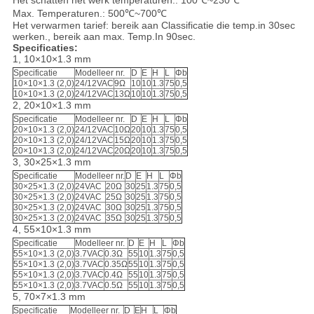
Het schatten het werk temperaturen.: 100℃~230℃
Max. Temperaturen.: 500℃~700℃
Het verwarmen tarief: bereik aan Classificatie die temp.in 30sec
werken., bereik aan max. Temp.In 90sec.
Specificaties:
1, 10×10×1.3 mm
Specificatie
Modelleer nr.
D
E
H
L
Φb
10×10×1.3 (2,0)
24/12VAC
9Ω
10
10
1.3
75
0,5
10×10×1.3 (2,0)
24/12VAC
13Ω
10
10
1.3
75
0,5
2, 20×10×1.3 mm
Specificatie
Modelleer nr.
D
E
H
L
Φb
20×10×1.3 (2,0)
24/12VAC
10Ω
20
10
1.3
75
0,5
20×10×1.3 (2,0)
24/12VAC
15Ω
20
10
1.3
75
0,5
20×10×1.3 (2,0)
24/12VAC
20Ω
20
10
1.3
75
0,5
3, 30×25×1.3 mm
Specificatie
Modelleer nr.
D
E
H
L
Φb
30×25×1.3 (2,0)
24VAC
20Ω
30
25
1.3
75
0,5
30×25×1.3 (2,0)
24VAC
25Ω
30
25
1.3
75
0,5
30×25×1.3 (2,0)
24VAC
30Ω
30
25
1.3
75
0,5
30×25×1.3 (2,0)
24VAC
35Ω
30
25
1.3
75
0,5
4, 55×10×1.3 mm
Specificatie
Modelleer nr.
D
E
H
L
Φb
55×10×1.3 (2,0)
3.7VAC
0.3Ω
55
10
1.3
75
0,5
55×10×1.3 (2,0)
3.7VAC
0.35Ω
55
10
1.3
75
0,5
55×10×1.3 (2,0)
3.7VAC
0.4Ω
55
10
1.3
75
0,5
55×10×1.3 (2,0)
3.7VAC
0.5Ω
55
10
1.3
75
0,5
5, 70×7×1.3 mm
Specificatie
Modelleer nr.
D
E
H
L
Φb