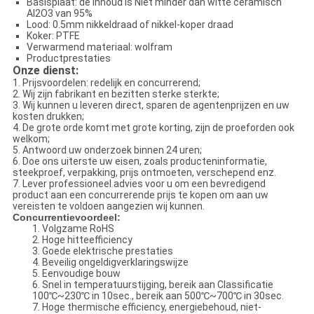
Basisplaat: de inhoud is Niet minder dan witte ceramisch
Al2O3 van 95%
Lood: 0.5mm nikkeldraad of nikkel-koper draad
Koker: PTFE
Verwarmend materiaal: wolfram
Productprestaties
Onze dienst:
1.
Prijsvoordelen: redelijk en concurrerend;
2.
Wij zijn fabrikant en bezitten sterke sterkte;
3.
Wij kunnen u leveren direct, sparen de agentenprijzen en uw
kosten drukken;
4.
De grote orde komt met grote korting, zijn de proeforden ook
welkom;
5.
Antwoord uw onderzoek binnen 24 uren;
6.
Doe ons uiterste uw eisen, zoals producteninformatie,
steekproef, verpakking, prijs ontmoeten, verschepend enz.
7.
Lever professioneel advies voor u om een bevredigend
product aan een concurrerende prijs te kopen om aan uw
vereisten te voldoen aangezien wij kunnen.
Concurrentievoordeel:
1. Volgzame RoHS
2. Hoge hitteefficiency
3. Goede elektrische prestaties
4. Beveilig ongeldigverklaringswijze
5. Eenvoudige bouw
6. Snel in temperatuurstijging, bereik aan Classificatie
100℃~230℃ in 10sec., bereik aan 500℃~700℃ in 30sec.
7. Hoge thermische efficiency, energiebehoud, niet-