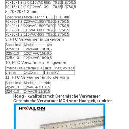
70×15×1.3 (2,0)
110VAC
60Ω
70
15
1.3
75
0,5
70×15×1.3 (2,0)
12VAC
3Ω
70
15
1.3
75
0,5
8, 70×20×1.3 mm
Specificatie
Modelleer nr.
D
E
H
L
Φb
70×20×1.3
220VAC
180Ω
70
20
1.3
75
0,5
70×20×1.3
220VAC
150Ω
70
20
1.3
75
0,5
70×20×1.3
110VAC
60Ω
70
20
1.3
75
0,5
70×20×1.3
110VAC
40Ω
70
20
1.3
75
0,5
9, PTC Verwarmer in Cirkelvorm
Specificatie
Modelleer nr.
Φb
Ø25×1.3
12/24VAC
13Ω
0,5
Ø25×1.3
12/24VAC
15Ω
0,5
Ø25×1.3
12/24VAC
19Ω
0,5
10, PTC Verwarmer in Ringsvorm
Interne Dia.
Externe Dia.
Dikte
Max. Voltage
6.8mm
14.25mm
1.3mm
7V
11, PTC Verwarmer in Ronde Vorm
Specificatie
Modelleer nr.
Φb
Ø24×1.3
12VAC
4-7Ω
0,5
Ø24×1.3
24VAC
9-12Ω
0,5
Hoog - kwaliteitsmch Ceramische Verwarmer
Ceramische Verwarmer MCH voor Haargelijkrichter