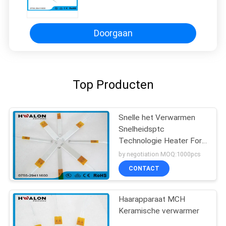
Kokermetaal 3.6V - 240V Rms
Nominale spanning
Doorgaan
Top Producten
Snelle het Verwarmen
Snelheidsptc
Technologie Heater For
Hair
by negotiation MOQ:1000pcs
Straightener/Krulspeld
CONTACT
Haarapparaat MCH
Keramische verwarmer