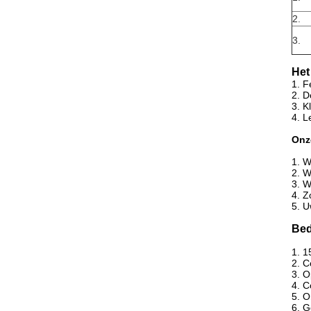
2.
3.
Het
1.
F
2.
D
3.
K
4.
L
Onz
1.
W
2.
W
3.
W
4.
Z
5.
U
Bed
1.
1
2.
C
3.
O
4.
C
5.
O
6.
G