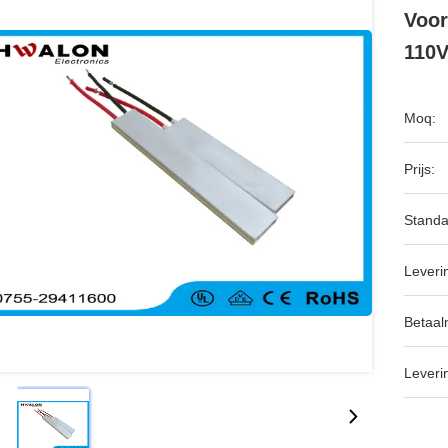
Voor
110V
Moq:
Prijs:
Standa
Leveri
Betaal
Leveri