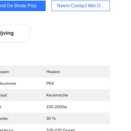
ind De Beste Prijs
Neem Contact Met Ons Op
ijving
naam
Hwalon
lnummer
PR4
iaal:
Keramische
:
100-2000w
ntie:
30 %
ratuur:
100-230 Graad