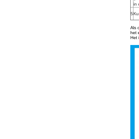
in
5
Ku
Als 
het 
Het 