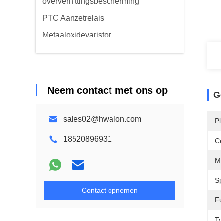
oververhittingsbescherming
PTC Aanzetrelais
Metaaloxidevaristor
Neem contact met ons op
G
sales02@hwalon.com
P
18520896931
Ce
M
S
Contact opnemen
Fu
T