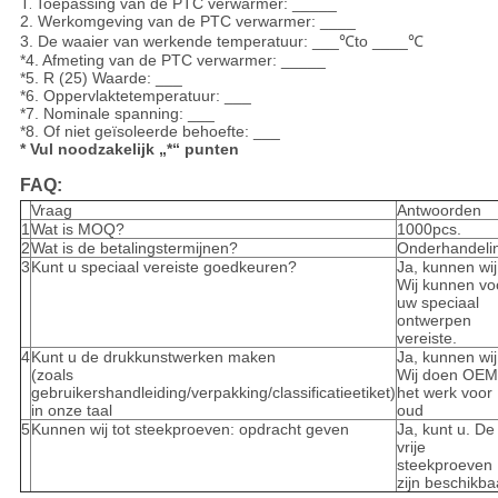
1.
Toepassing van de PTC verwarmer: _____
2. Werkomgeving van de PTC verwarmer: ____
3. De waaier van werkende temperatuur: ___℃to ____℃
*4. Afmeting van de PTC verwarmer: _____
*5. R (25) Waarde: ___
*6. Oppervlaktetemperatuur: ___
*7. Nominale spanning: ___
*8. Of niet geïsoleerde behoefte: ___
* Vul noodzakelijk „*“ punten
FAQ:
Vraag
Antwoorden
1
Wat is MOQ?
1000pcs.
2
Wat is de betalingstermijnen?
Onderhandeli
3
Kunt u speciaal vereiste goedkeuren?
Ja, kunnen wij
Wij kunnen vo
uw speciaal
ontwerpen
vereiste.
4
Kunt u de drukkunstwerken maken
Ja, kunnen wij
(zoals
Wij doen OEM
gebruikershandleiding/verpakking/classificatieetiket)
het werk voor
in onze taal
oud
5
Kunnen wij tot steekproeven: opdracht geven
Ja, kunt u. De
vrije
steekproeven
zijn beschikba