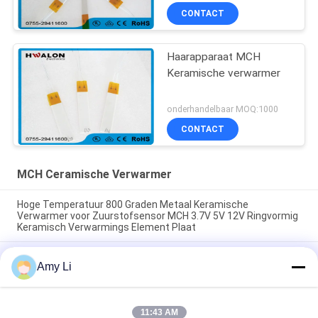
Straightener/Krulspeld
CONTACT
Haarapparaat MCH
Keramische verwarmer
onderhandelbaar MOQ:1000
CONTACT
MCH Ceramische Verwarmer
Hoge Temperatuur 800 Graden Metaal Keramische
Verwarmer voor Zuurstofsensor MCH 3.7V 5V 12V Ringvormig
Keramisch Verwarmings Element Plaat
Keramische Mch-verwarmer Vierkante plaat voor haardraaiers
Amy Li
24v Plaat Witte elektrische keramische verwarmer voor
medische machines MCH Geïsoleerde weerstand
15*70mm Hoogtemperatuur Keramische MCH
11:43 AM