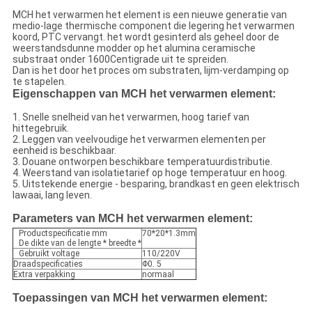
MCH het verwarmen het element is een nieuwe generatie van
medio-lage thermische component die legering het verwarmen
koord, PTC vervangt. het wordt gesinterd als geheel door de
weerstandsdunne modder op het alumina ceramische
substraat onder 1600Centigrade uit te spreiden.
Dan is het door het proces om substraten, lijm-verdamping op
te stapelen.
Eigenschappen van MCH het verwarmen element:
1. Snelle snelheid van het verwarmen, hoog tarief van
hittegebruik.
2. Leggen van veelvoudige het verwarmen elementen per
eenheid is beschikbaar.
3. Douane ontworpen beschikbare temperatuurdistributie.
4. Weerstand van isolatietarief op hoge temperatuur en hoog.
5. Uitstekende energie - besparing, brandkast en geen elektrisch
lawaai, lang leven.
Parameters van MCH het verwarmen element:
Productspecificatie mm
70*20*1.3mm
De dikte van de lengte * breedte *
Gebruikt voltage
110/220V
Draadspecificaties
Φ0. 5
Extra verpakking
normaal
Toepassingen van MCH het verwarmen element: