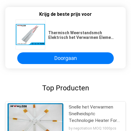
Krijg de beste prijs voor
Thermisch Weerstandsmch
Elektrisch het Verwarmen Element
voor Haargelijkrichter
70*20*1.3mm
Doorgaan
Top Producten
Snelle het Verwarmen
Snelheidsptc
Technologie Heater For
Hair
by negotiation MOQ:1000pcs