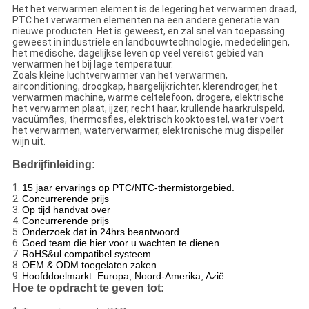
Het het verwarmen element is de legering het verwarmen draad,
PTC het verwarmen elementen na een andere generatie van
nieuwe producten. Het is geweest, en zal snel van toepassing
geweest in industriële en landbouwtechnologie, mededelingen,
het medische, dagelijkse leven op veel vereist gebied van
verwarmen het bij lage temperatuur.
Zoals kleine luchtverwarmer van het verwarmen,
airconditioning, droogkap, haargelijkrichter, klerendroger, het
verwarmen machine, warme celtelefoon, drogere, elektrische
het verwarmen plaat, ijzer, recht haar, krullende haarkrulspeld,
vacuümfles, thermosfles, elektrisch kooktoestel, water voert
het verwarmen, waterverwarmer, elektronische mug dispeller
wijn uit.
Bedrijfinleiding:
1.
15 jaar ervarings op PTC/NTC-thermistorgebied.
2.
Concurrerende prijs
3.
Op tijd handvat over
4.
Concurrerende prijs
5.
Onderzoek dat in 24hrs beantwoord
6.
Goed team die hier voor u wachten te dienen
7.
RoHS&ul compatibel systeem
8.
OEM & ODM toegelaten zaken
9.
Hoofddoelmarkt: Europa, Noord-Amerika, Azië.
Hoe te opdracht te geven tot: