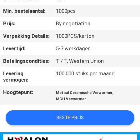
NEEM
Min. bestelaantal:
1000pcs
CONTACT
MET
Prijs:
By negotiation
ONS
Verpakking Details:
1000PCS/karton
OP
Levertijd:
5-7 werkdagen
Betalingscondities:
T / T, Western Union
NIEUWS
Levering
100.000 stuks per maand
vermogen:
OFFERTE
Hoogtepunt:
,
Metaal Ceramische Verwarmer
AANVRAGEN
MCH Verwarmer
SITEMAP
BESTE PRIJS
PRIVACYBELEID