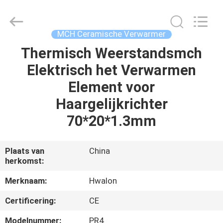
Shenzhen
Hwalon
Electronic
Co.,
Ltd..
MCH Ceramische Verwarmer
All
Rights
Reserved.
Thermisch Weerstandsmch
THUIS
Elektrisch het Verwarmen
PRODUCTEN
Element voor
Haargelijkrichter
OVER
70*20*1.3mm
ONS
Plaats van
China
herkomst:
FABRIEKSTOCHT
Merknaam:
Hwalon
KWALITEITSCONTROLE
Certificering:
CE
Modelnummer:
PR4