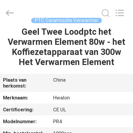
Shenzhen
Hwalon
Electronic
Co.,
Ltd..
PTC Ceramische Verwarmer
All
Rights
Reserved.
Geel Twee Loodptc het
THUIS
Verwarmen Element 80w - het
PRODUCTEN
Koffiezetapparaat van 300w
Het Verwarmen Element
OVER
ONS
Plaats van
China
herkomst:
FABRIEKSTOCHT
Merknaam:
Hwalon
Certificering:
CE UL
KWALITEITSCONTROLE
Modelnummer:
PR4