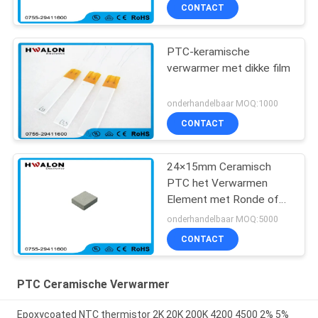
Verwarmerassemblage
CONTACT
PTC-keramische
verwarmer met dikke film
onderhandelbaar MOQ:1000
CONTACT
24×15mm Ceramisch
PTC het Verwarmen
Element met Ronde of
Vierkante Vorm voor
onderhandelbaar MOQ:5000
Koffiezetapparaat
CONTACT
PTC Ceramische Verwarmer
Epoxycoated NTC thermistor 2K 20K 200K 4200 4500 2% 5%