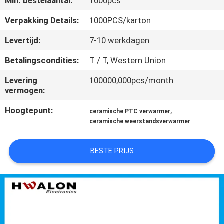
Min. bestelaantal:
1000pcs
NEEM
CONTACT
Verpakking Details:
1000PCS/karton
MET
Levertijd:
7-10 werkdagen
ONS
Betalingscondities:
T / T, Western Union
OP
Levering
100000,000pcs/month
vermogen:
NIEUWS
Hoogtepunt:
,
ceramische PTC verwarmer
ceramische weerstandsverwarmer
OFFERTE
AANVRAGEN
BESTE PRIJS
SITEMAP
PRIVACYBELEID