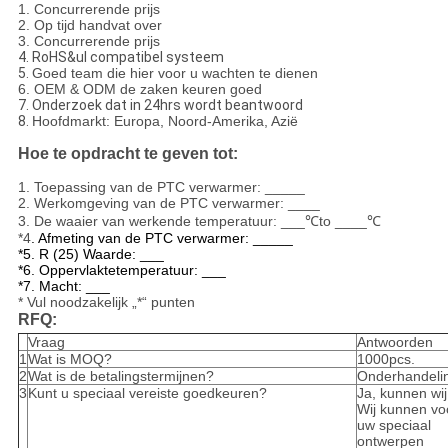
1.
Concurrerende prijs
2. Op tijd handvat over
3. Concurrerende prijs
4. RoHS&ul compatibel systeem
5.
Goed team die hier voor u wachten te dienen
6. OEM & ODM de zaken keuren goed
7. Onderzoek dat in 24hrs wordt beantwoord
8.
Hoofdmarkt: Europa, Noord-Amerika, Azië
Hoe te opdracht te geven tot:
1. Toepassing van de PTC verwarmer: _____
2. Werkomgeving van de PTC verwarmer: ____
3. De waaier van werkende temperatuur: ___℃to ____℃
*4
.
Afmeting van de PTC verwarmer: _____
*5. R (25) Waarde: ___
*6. Oppervlaktetemperatuur: ___
*7. Macht: ___
* Vul noodzakelijk „*“ punten
RFQ:
Vraag
Antwoorden
1
Wat is MOQ?
1000pcs.
2
Wat is de betalingstermijnen?
Onderhandeli
3
Kunt u speciaal vereiste goedkeuren?
Ja, kunnen wij
Wij kunnen vo
uw speciaal
ontwerpen