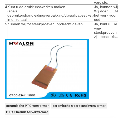
vereiste.
4
Kunt u de drukkunstwerken maken
Ja, kunnen wij
(zoals
Wij doen OEM
gebruikershandleiding/verpakking/classificatieetiket)
het werk voor
in onze taal
oud
5
Kunnen wij tot steekproeven: opdracht geven
Ja, kunt u. De
vrije
steekproeven
zijn beschikba
ceramische PTC verwarmer
ceramische weerstandsverwarmer
PTC Thermistorverwarmer