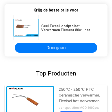
Krijg de beste prijs voor
Geel Twee Loodptc het
Verwarmen Element 80w - het
Koffiezetapparaat van 300w Het
Verwarmen Element
Doorgaan
Top Producten
250 ℃ - 260 ℃ PTC
Ceramische Verwarmer,
Flexibel het Verwarmen
Element voor
by negotiation MOQ:1000pcs