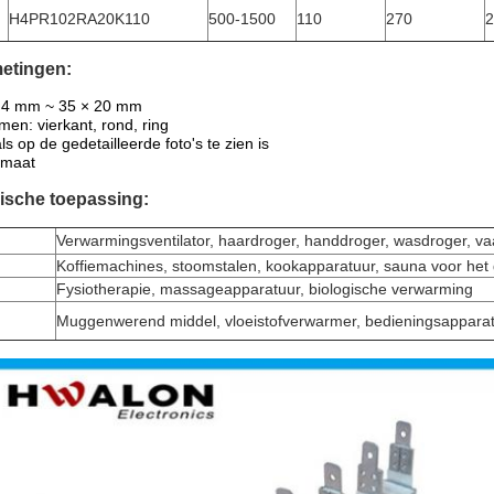
H4PR102RA20K110
500-1500
110
270
2
etingen:
 4 mm ~ 35 × 20 mm
men: vierkant, rond, ring
ls op de gedetailleerde foto's te zien is
 maat
ische toepassing:
Verwarmingsventilator, haardroger, handdroger, wasdroger, v
Koffiemachines, stoomstalen, kookapparatuur, sauna voor het g
Fysiotherapie, massageapparatuur, biologische verwarming
Muggenwerend middel, vloeistofverwarmer, bedieningsappara