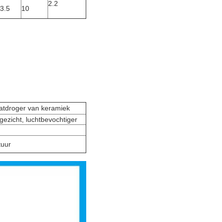
2.2
3.5
10
aatdroger van keramiek
ezicht, luchtbevochtiger
tuur