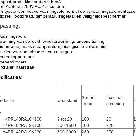
agestromen kleiner dan 0,5 mA
ot (AC)test:3750V AC/2 seconden
sh-type:alleen het verwarmingselement of de verwarmingselementass
tic rek, looddraad, temperatuurregelaar en veiligheidsbeschermer.
passing:
warmingsbord
warming van de lucht, windverwarming, airconditioning
iotherapie, massageapparatuur, biologische verwarming
stellen voor het afvoeren van muggen
erkookapparatuur
oenendrogers
rkruller, haarstraal
cificaties:
,
Surfen.
maximale
is
deel nr.
weerstand
l
Temp.
spanning
r.
H4PR140RA16K100
7 tot 20
100
20
1
H4PR102RA19K100
600-1500
100
270
1
H4PR142RA19K230
800-2000
230
270
1