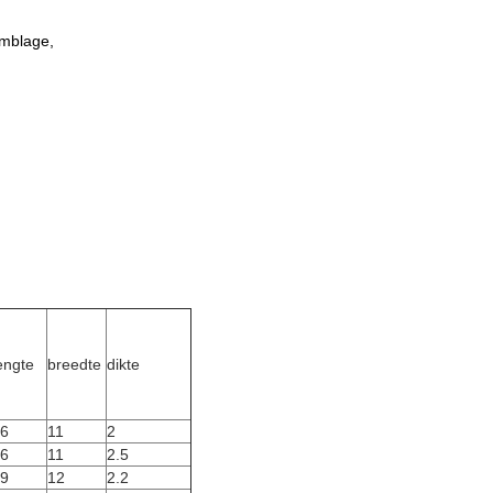
emblage,
engte
breedte
dikte
6
11
2
6
11
2.5
9
12
2.2