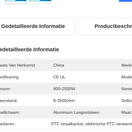
Gedetailleerde Informatie
Productbeschr
edetailleerde Informatie
laats Van Herkomst
China
Merk
rtificering
CE UL
Mode
troom:
800-2500W
Nomin
eerstand:
8-3500ohm
Sollic
oellichaam:
Aluminium Lasgootsteen
Maat:
arkeren:
PTC straalkachel
, 
elektrische PTC verwar