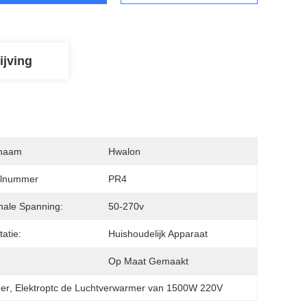
ijving
naam
Hwalon
lnummer
PR4
ale Spanning:
50-270v
itatie:
Huishoudelijk Apparaat
Op Maat Gemaakt
mer
, 
Elektroptc de Luchtverwarmer van 1500W 220V