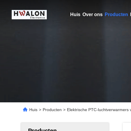
Huis
Over ons
Producten
Huis
>
Producten
>
Elektrische PTC-luchtverwarmers 
Producten