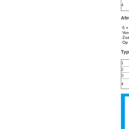
4
Afm
5 ×
·
Vor
·
Zoa
·
Op
·
Typ
1
2
3
4