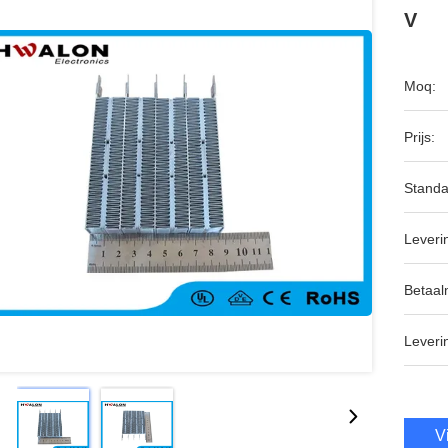
V
Moq:
Prijs:
Standa
Leveri
Betaal
Leveri
V