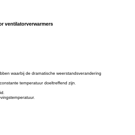
r ventilatorverwarmers
ebben waarbij de dramatische weerstandsverandering
onstante temperatuur doeltreffend zijn.
id.
evingstemperatuur.