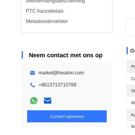
oververhittingsbescherming
PTC Aanzetrelais
Metaaloxidevaristor
G
Neem contact met ons op
P
market@hwalon.com
Ce
+8613713710768
S
W
K
Contact opnemen
M