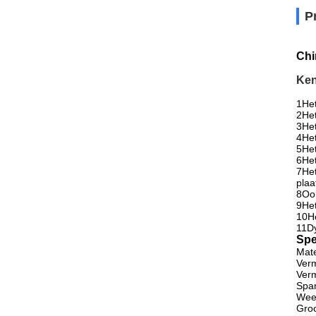
P
Chi
Ken
1Het 
2Het
3Het
4Het
5Het
6Het
7Het
plaa
8Ook
9Het
10He
11Dy
Spe
Mate
Ver
Ver
Spa
Wee
Groo