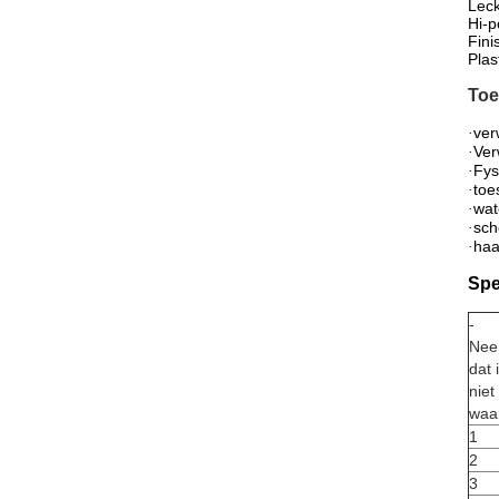
Leck
Hi-p
Fini
Plas
Toe
ver
·
Ver
·
Fys
·
toe
·
wat
·
sch
·
haa
·
Spe
-
Nee
dat 
niet
waa
1
2
3