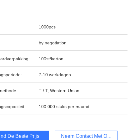
1000pcs
by negotiation
ardverpakking:
100st/karton
ngsperiode:
7-10 werkdagen
methode:
T / T, Western Union
ngscapaciteit:
100.000 stuks per maand
ind De Beste Prijs
Neem Contact Met Ons Op