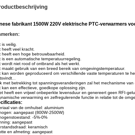
roductbeschrijving
nese fabrikant 1500W 220V elektrische PTC-verwarmers voo
merken:
is veilig.
 heeft veel kracht.
 heeft een hoge betrouwbaarheid.
 is een automatische temperatuurregeling.
 wordt niet rood of ontbrand als het werkt.
 maakt gebruik van een breed bereik van omgevingstemperatuur.
 kan worden geproduceerd om verschillende vaste temperaturen te h
tsvindt...
 met betrekking tot spanningsveranderingen zal het mechanisme van c
 kan een effectieve, goedkope oplossing zijn.
t heeft een vrijwel onbeperkte levensduur en genereert geen RFI-gelu
namische verwarming en zelfregulerende functie in relatie tot de omg
cificaties:
riaal van de omhulsel: aluminium
mogen: aangepast (800W-2500W)
mogenstoestand: -5%-0%
nning: aangepast
rstandsdraad: keramisch
tte en afmeting: aangepast