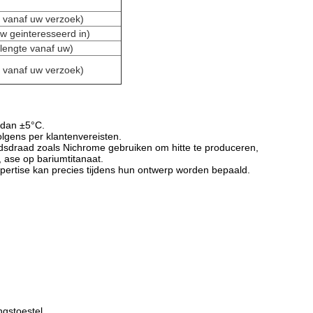
 vanaf uw verzoek)
 geinteresseerd in)
lengte vanaf uw)
 vanaf uw verzoek)
 dan ±5°C.
olgens per klantenvereisten.
ndsdraad zoals Nichrome gebruiken om hitte te produceren,
ase op bariumtitanaat.
pertise kan precies tijdens hun ontwerp worden bepaald.
ngstoestel