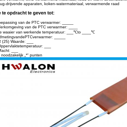
ug-drijvende apparaten, koken-watermateriaal, verwarmende raad
 te opdracht te geven tot:
oepassing van de PTC verwarmer: _____
Werkomgeving van de PTC verwarmer: ____
De waaier van werkende temperatuur: ___℃to ____℃
AfmetingvandePTCverwarmer: _____
R (25) Waarde: ___
Oppervlaktetemperatuur: ___
Macht: ___
l noodzakelijk „*“ punten