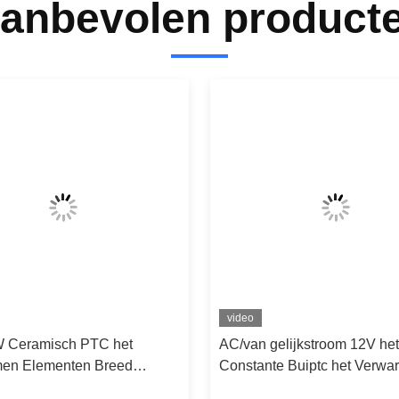
anbevolen product
video
 Ceramisch PTC het
AC/van gelijkstroom 12V het
en Elementen Breed
Constante Buiptc het Verwa
Voltage voor Koffie
Aluminium van de de