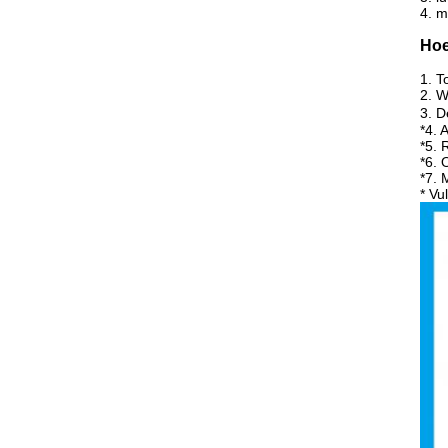
4.
m
Hoe
1.
T
2. 
3. 
*4
. 
*5. 
*6. 
*7. 
* Vu