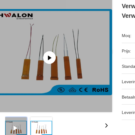
Verw
Ver
Moq:
Prijs:
Standa
Leveri
Betaal
Leveri