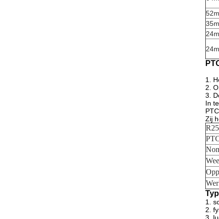
52
35
24
24
PTC
1. H
2. O
3. D
In t
PTC 
Zij 
R25
PTC
Nom
Wee
Opp
Wer
Typ
1.
s
2.
f
3.
l