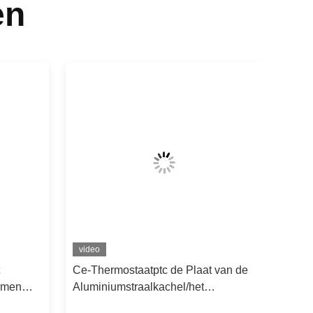
en
video
Ce-Thermostaatptc de Plaat van de
rmen
Aluminiumstraalkachel/het
Verwarmen Plaathaarwierookvat