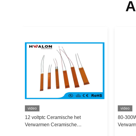
A
video
video
ische
12 voltptc Ceramische het
80-300W
Verwarmen Ceramische
Verwarm
an de
Thermostatisch van de
Werkend 