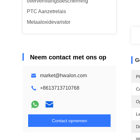
oververhittingsbescherming
PTC Aanzetrelais
Metaaloxidevaristor
Neem contact met ons op
G
market@hwalon.com
P
+8613713710768
Ce
O
L
Contact opnemen
Di
W