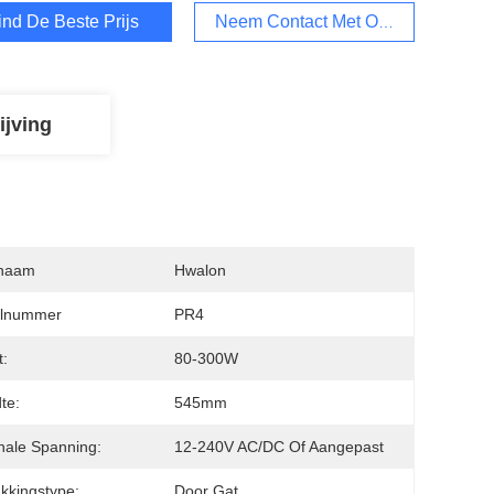
ind De Beste Prijs
Neem Contact Met Ons Op
ijving
naam
Hwalon
lnummer
PR4
:
80-300W
te:
545mm
ale Spanning:
12-240V AC/DC Of Aangepast
kkingstype:
Door Gat