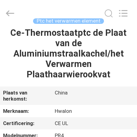
Shenzhen
Hwalon
Electronic
Co.,
Ltd..
Ptc het verwarmen element
All
Rights
Reserved.
Ce-Thermostaatptc de Plaat
THUIS
van de
PRODUCTEN
Aluminiumstraalkachel/het
Verwarmen
OVER
Plaathaarwierookvat
ONS
Plaats van
China
herkomst:
FABRIEKSTOCHT
Merknaam:
Hwalon
KWALITEITSCONTROLE
Certificering:
CE UL
Modelnummer:
PR4