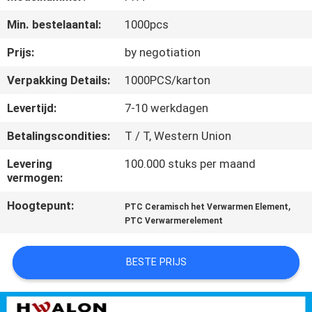
NEEM
Min. bestelaantal:
1000pcs
CONTACT
MET
Prijs:
by negotiation
ONS
Verpakking Details:
1000PCS/karton
OP
Levertijd:
7-10 werkdagen
Betalingscondities:
T / T, Western Union
NIEUWS
Levering
100.000 stuks per maand
vermogen:
OFFERTE
Hoogtepunt:
,
PTC Ceramisch het Verwarmen Element
AANVRAGEN
PTC Verwarmerelement
SITEMAP
BESTE PRIJS
PRIVACYBELEID