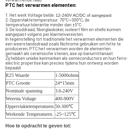
verwarmende raad
PTC het verwarmen elementen:
1. Het werk Voltage belde:
12-240V AC/DC of aangepast
2. Oppervlaktetemperatuur: 70°C~300°C, de
temperatuurtolerantie minder dan ±5°C.
3. De looddraad, fiberglaskoker, isoleert film en shells kunnen
aangepast volgens per klantenvereisten.
In tegenstelling tot traditionele het verwarmen elementen die
een weerstandsdraad zoals Nichrome gebruiken om hitte te
produceren, PTC het verwarmen worden de elementen
gemaakt als ceramische stenen, ase op bariumtitanaat.
Zij hebben unieke kenmerken als semeconductors en hun ferro-
electric propertise kan precies tijdens hun ontwerp worden
bepaald.
R25 Waarde
1-5000ohms
PTC Grootte
24*15mm
Nominale spanning
3.6-240V
Weersta Voltage
400-900V
Oppervlaktetemperaturen.
50-300℃
Werkende Temperaturen.
-25~125℃
Hoe te opdracht te geven tot: