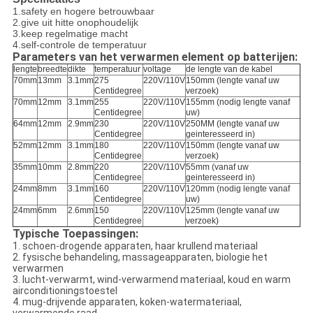
1.safety en hogere betrouwbaar
2.give uit hitte onophoudelijk
3.keep regelmatige macht
4.self-controle de temperatuur
Parameters van het verwarmen element op batterijen:
lengte
breedte
dikte
temperatuur
voltage
de lengte van de kabel
70mm
13mm
3.1mm
275
220V/110V
150mm (lengte vanaf uw
Centidegree
verzoek)
70mm
12mm
3.1mm
255
220V/110V
155mm (nodig lengte vanaf
Centidegree
uw)
64mm
12mm
2.9mm
230
220V/110V
250MM (lengte vanaf uw
Centidegree
geinteresseerd in)
52mm
12mm
3.1mm
180
220V/110V
150mm (lengte vanaf uw
Centidegree
verzoek)
35mm
10mm
2.8mm
220
220V/110V
55mm (vanaf uw
Centidegree
geinteresseerd in)
24mm
8mm
3.1mm
160
220V/110V
120mm (nodig lengte vanaf
Centidegree
uw)
24mm
6mm
2.6mm
150
220V/110V
125mm (lengte vanaf uw
Centidegree
verzoek)
Typische Toepassingen:
1. schoen-drogende apparaten, haar krullend materiaal
2. fysische behandeling, massageapparaten, biologie het
verwarmen
3. lucht-verwarmt, wind-verwarmend materiaal, koud en warm
airconditioningstoestel
4. mug-drijvende apparaten, koken-watermateriaal,