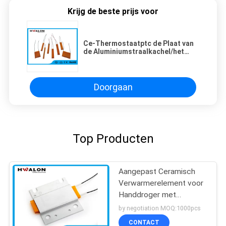
Krijg de beste prijs voor
Ce-Thermostaatptc de Plaat van
de Aluminiumstraalkachel/het
Verwarmen Plaathaarwierookvat
Doorgaan
Top Producten
Aangepast Ceramisch
Verwarmerelement voor
Handdroger met
Roestvrij staalhuisvesting
by negotiation MOQ:1000pcs
CONTACT