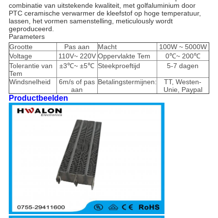
combinatie van uitstekende kwaliteit, met golfaluminium door
PTC ceramische verwarmer de kleefstof op hoge temperatuur,
lassen, het vormen samenstelling, meticulously wordt
geproduceerd.
Parameters
Grootte
Pas aan
Macht
100W ~ 5000W
Voltage
110V~ 220V
Oppervlakte Tem
0℃~ 200℃
Tolerantie van
±3℃~ ±5℃
Steekproeftijd
5-7 dagen
Tem
Windsnelheid
6m/s of pas
Betalingstermijnen:
TT, Westen-
aan
Unie, Paypal
Productbeelden