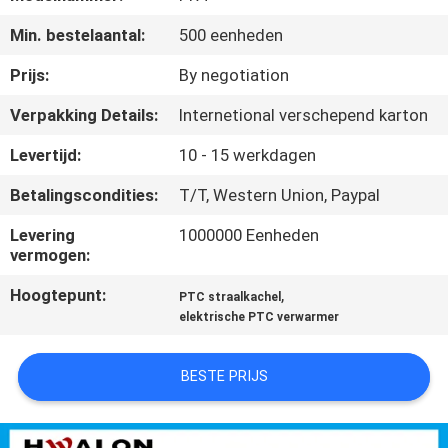
NEEM
Min. bestelaantal:
500 eenheden
CONTACT
MET
Prijs:
By negotiation
ONS
Verpakking Details:
Internetional verschepend karton
OP
Levertijd:
10 - 15 werkdagen
Betalingscondities:
T/T, Western Union, Paypal
NIEUWS
Levering
1000000 Eenheden
vermogen:
OFFERTE
Hoogtepunt:
,
PTC straalkachel
AANVRAGEN
elektrische PTC verwarmer
SITEMAP
BESTE PRIJS
PRIVACYBELEID