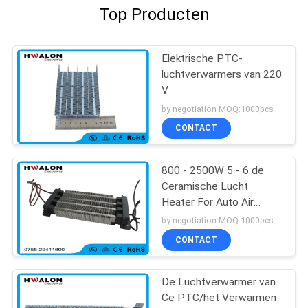
Top Producten
Elektrische PTC-
luchtverwarmers van 220
V
by negotiation MOQ:1000pcs
CONTACT
800 - 2500W 5 - 6 de
Ceramische Lucht
Heater For Auto Air
Conditioner van M/S
by negotiation MOQ:1000pcs
220v Ptc
CONTACT
De Luchtverwarmer van
Ce PTC/het Verwarmen