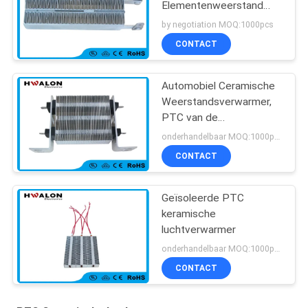
Elementenweerstand
voor Vloer het
by negotiation MOQ:1000pcs
Verwarmen Thermostaat
CONTACT
Automobiel Ceramische
Weerstandsverwarmer,
PTC van de
Autoairconditioning
onderhandelbaar MOQ:1000pcs
Straalkachel
CONTACT
Geïsoleerde PTC
keramische
luchtverwarmer
onderhandelbaar MOQ:1000pcs
CONTACT