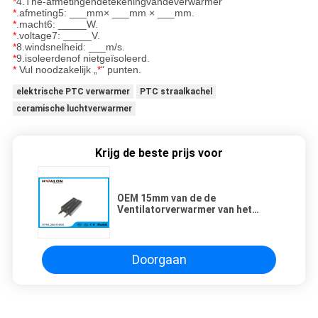
*
4.The-afmetingendetekeningvandeverwarmer
*
.afmeting5: ___mm×
×
mm.
___mm
___
*
.macht6: _____W.
*
.voltage7: _____V.
*
8.windsnelheid: ___m/s.
*
9.isoleerdenof nietgeïsoleerd.
*
Vul noodzakelijk „
*
“ punten.
elektrische PTC verwarmer
PTC straalkachel
ceramische luchtverwarmer
Krijg de beste prijs voor
OEM 15mm van de de
Ventilatorverwarmer van het
Diktealuminium het Elementen
Brede Waaier Toepassing
Doorgaan