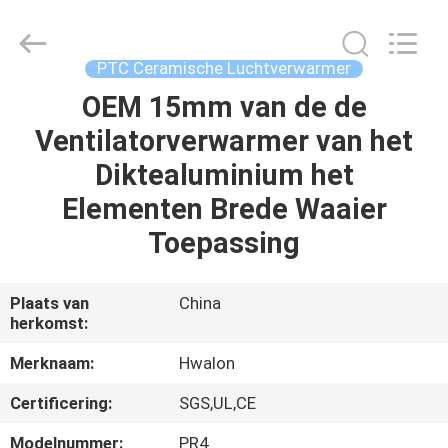
Shenzhen
Hwalon
Electronic
Co.,
Ltd..
PTC Ceramische Luchtverwarmer
All
Rights
Reserved.
OEM 15mm van de de
THUIS
Ventilatorverwarmer van het
PRODUCTEN
Diktealuminium het
Elementen Brede Waaier
OVER
Toepassing
ONS
Plaats van
China
herkomst:
FABRIEKSTOCHT
Merknaam:
Hwalon
KWALITEITSCONTROLE
Certificering:
SGS,UL,CE
Modelnummer:
PR4