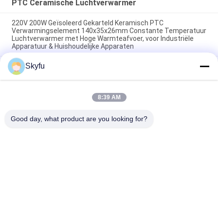
PTC Ceramische Luchtverwarmer
220V 200W Geïsoleerd Gekarteld Keramisch PTC
Verwarmingselement 140x35x26mm Constante Temperatuur
Luchtverwarmer met Hoge Warmteafvoer, voor Industriële
Apparatuur & Huishoudelijke Apparaten
Skyfu
Ruimte Energiebesparing PTC Auto ventilator
Luchtverwarmer constante temperatuur Verwarming
Luchtverwarming Element Veilig thuis
8:39 AM
48V 200w 75x76x26mm ptc keramische luchtventilator
verwarmingselement voor airconditioningsystemen
Good day, what product are you looking for?
populaire categorieën
Alle
PTC Ceramische 
MCH Ceramische 
Verwarmer
Verwarmer
PTC Ceramische 
Ceramische 
Luchtverwarmer
Luchtverwarmer