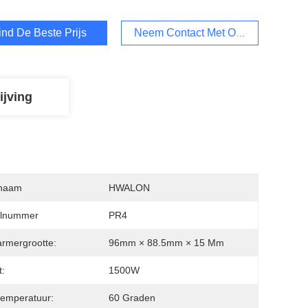
ind De Beste Prijs
Neem Contact Met Ons Op
ijving
naam
HWALON
lnummer
PR4
rmergrootte:
96mm × 88.5mm × 15 Mm
:
1500W
temperatuur:
60 Graden