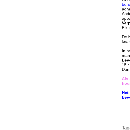
beh
adhe
Ande
appa
Ver
Elk 
De b
knar
In 
mani
Lev
15 ~
Dan 
Als 
hou
Het
bev
Tag