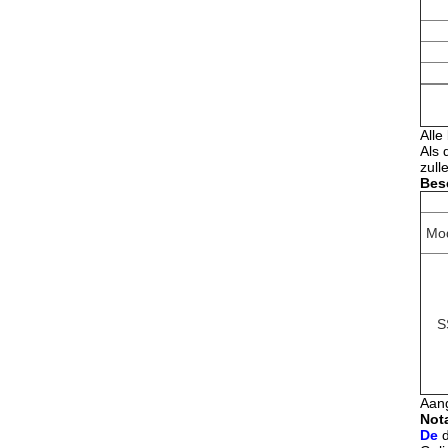
Alle
Als 
zull
Besc
Mo
S
Aang
Nota
De