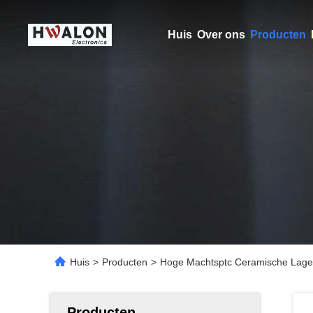
Huis
Over ons
Producten
Huis
>
Producten
>
Hoge Machtsptc Ceramische Lage 
Producten