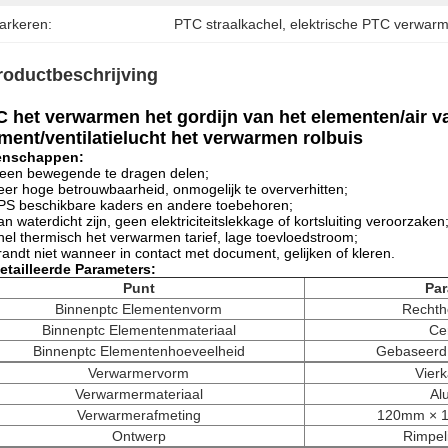
arkeren:
PTC straalkachel
, 
elektrische PTC verwar
roductbeschrijving
 het verwarmen het gordijn van het elementen/air v
ment/ventilatielucht het verwarmen rolbuis
enschappen:
een bewegende te dragen delen;
eer hoge betrouwbaarheid, onmogelijk te oververhitten;
PS beschikbare kaders en andere toebehoren;
an waterdicht zijn, geen elektriciteitslekkage of kortsluiting veroorzaken
nel thermisch het verwarmen tarief, lage toevloedstroom;
randt niet wanneer in contact met document, gelijken of kleren.
etailleerde Parameters:
Punt
Par
Binnenptc Elementenvorm
Rechth
Binnenptc Elementenmateriaal
Ce
Binnenptc Elementenhoeveelheid
Gebaseerd
Verwarmervorm
Vier
Verwarmermateriaal
Al
Verwarmerafmeting
120mm × 
Ontwerp
Rimpel