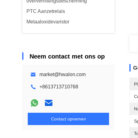
oververhittingsbescherming
PTC Aanzetrelais
Metaaloxidevaristor
Neem contact met ons op
G
market@hwalon.com
P
+8613713710768
Ce
N
Contact opnemen
S
T