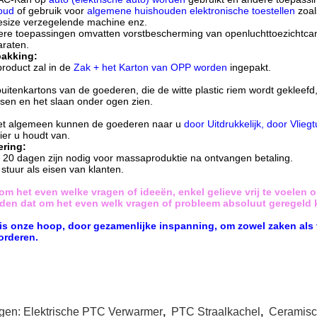
oud
of gebruik voor
algemene huishouden elektronische toestellen
zoal
size verzegelende machine enz.
re toepassingen omvatten vorstbescherming van openluchttoezichtca
raten.
pakking:
product zal in de
Zak + het Karton van OPP worden
ingepakt.
uitenkartons van de goederen, die de witte plastic riem wordt gekleefd
sen en het slaan onder ogen zien.
het algemeen kunnen de goederen naar u
door Uitdrukkelijk, door Vlie
er u houdt van.
ering:
 20 dagen zijn nodig voor massaproduktie na ontvangen betaling.
stuur als eisen van klanten.
om het even welke vragen of ideeën, enkel gelieve vrij te voelen 
den dat om het even welk vragen of probleem absoluut geregeld 
 is onze hoop, door gezamenlijke inspanning, om zowel zaken als
orderen.
gen:
Elektrische PTC Verwarmer
,
PTC Straalkachel
,
Ceramisc