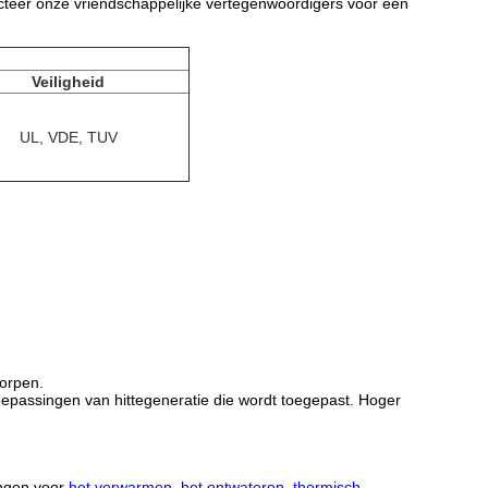
cteer onze vriendschappelijke vertegenwoordigers voor een
Veiligheid
UL, VDE, TUV
orpen.
oepassingen van hittegeneratie die wordt toegepast. Hoger
ingen voor
het verwarmen, het ontwateren, thermisch