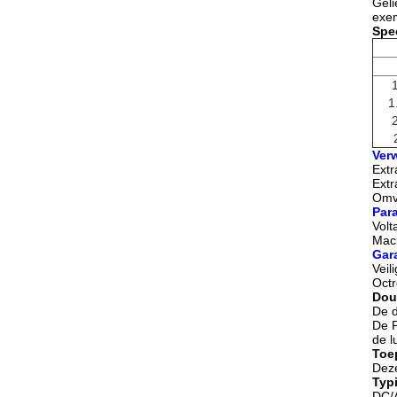
Geli
exem
Spec
1
Ver
Extr
Extr
Omv
Par
Vol
Mac
Gara
Veil
Octr
Dou
De d
De P
de l
Toe
Deze
Typ
DC/