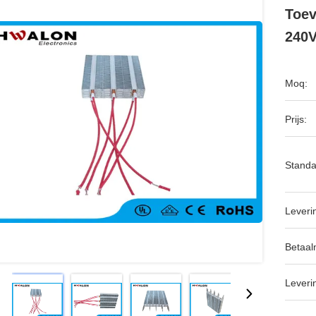
Toev
240V
Moq:
Prijs:
Standa
Leveri
Betaal
Leveri