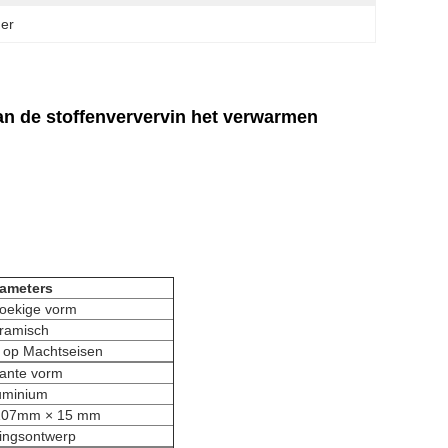
mer
an de stoffenververvin het verwarmen
;
ameters
oekige vorm
ramisch
 op Machtseisen
kante vorm
uminium
107mm × 15 mm
ingsontwerp