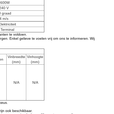
1600W
240 V
0 graad
4 m/s
lektriciteit
 Terminal
nten te voldoen.
rgen. Enkel gelieve te voelen vrij om ons te informeren. Wij
Vinbreedte
Vinhoogte
en
(mm)
(mm)
N/A
N/A
keus.
ijn ook beschikbaar.