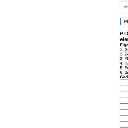
M
P
PTC
ele
Eig
1.
G
2.
Z
3.
P
4.
K
5.
S
6.
B
Ged