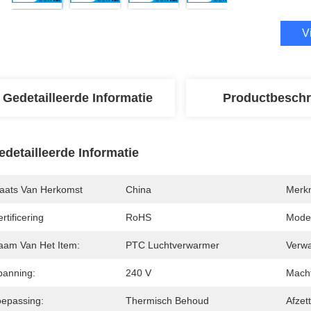
V
Gedetailleerde Informatie
Productbeschr
edetailleerde Informatie
laats Van Herkomst
China
Merk
rtificering
RoHS
Mode
aam Van Het Item:
PTC Luchtverwarmer
Verwa
panning:
240 V
Macht
oepassing:
Thermisch Behoud
Afzet