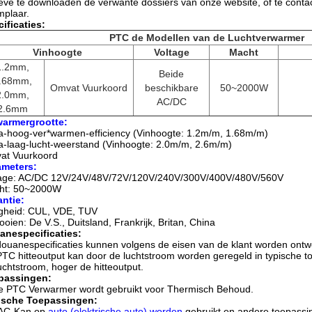
eve te downloaden de verwante dossiers van onze website, of te conta
plaar.
ificaties:
PTC de Modellen van de Luchtverwarmer
Vinhoogte
Voltage
Macht
1.2mm,
Beide
.68mm,
Omvat Vuurkoord
beschikbare
50~2000W
2.0mm,
AC/DC
2.6mm
warmergrootte:
a-hoog-ver*warmen-efficiency (Vinhoogte: 1.2m/m, 1.68m/m)
a-laag-lucht-weerstand (Vinhoogte: 2.0m/m, 2.6m/m)
at Vuurkoord
ameters:
tage: AC/DC 12V/24V/48V/72V/120V/240V/300V/400V/480V/560V
ht: 50~2000W
ntie:
igheid: CUL, VDE, TUV
ooien: De V.S., Duitsland, Frankrijk, Britan, China
anespecificaties:
ouanespecificaties kunnen volgens de eisen van de klant worden ontw
TC hitteoutput kan door de luchtstroom worden geregeld in typische t
uchtstroom, hoger de hitteoutput.
passingen:
 PTC Verwarmer wordt gebruikt voor Thermisch Behoud.
ische Toepassingen:
AC-Kan op
auto (elektrische auto) worden
gebruikt en andere toepass