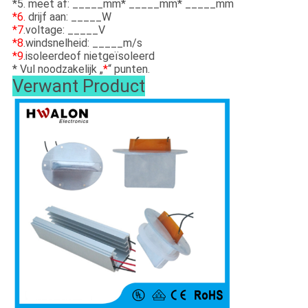
*5. meet af: _____mm* _____mm* _____mm
*6.
drijf aan: _____W
*7
.voltage: _____V
*8
.windsnelheid: _____m/s
*9
.isoleerdeof nietgeïsoleerd
* Vul noodzakelijk „
*
“ punten.
Verwant Product