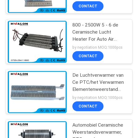
CONTACT
800 - 2500W 5 - 6 de
Ceramische Lucht
Heater For Auto Air
Conditioner van M/S
by negotiation MOQ:1000pcs
220v Ptc
CONTACT
De Luchtverwarmer van
Ce PTC/het Verwarmen
Elementenweerstand
voor Vloer het
by negotiation MOQ:1000pcs
Verwarmen Thermostaat
CONTACT
Automobiel Ceramische
Weerstandsverwarmer,