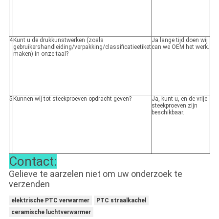
4
Kunt u de drukkunstwerken (zoals
Ja lange tijd doen wij
gebruikershandleiding/verpakking/classificatieetiket
can.we OEM het werk.
maken) in onze taal?
5
Kunnen wij tot steekproeven opdracht geven?
Ja, kunt u, en de vrije
steekproeven zijn
beschikbaar.
Contact:
Gelieve te aarzelen niet om uw onderzoek te
verzenden
elektrische PTC verwarmer
PTC straalkachel
ceramische luchtverwarmer