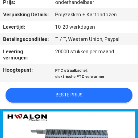
NEEM
Prijs:
onderhandelbaar
CONTACT
Verpakking Details:
Polyzakken + Kartondozen
MET
Levertijd:
10-20 werkdagen
ONS
Betalingscondities:
T / T, Western Union, Paypal
OP
Levering
20000 stukken per maand
vermogen:
NIEUWS
Hoogtepunt:
,
PTC straalkachel
elektrische PTC verwarmer
OFFERTE
AANVRAGEN
BESTE PRIJS
SITEMAP
PRIVACYBELEID