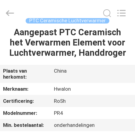
Shenzhen
Hwalon
Electronic
Co.,
Ltd..
PTC Ceramische Luchtverwarmer
All
Rights
Reserved.
Aangepast PTC Ceramisch
THUIS
het Verwarmen Element voor
PRODUCTEN
Luchtverwarmer, Handdroger
OVER
Plaats van
China
herkomst:
ONS
Merknaam:
Hwalon
FABRIEKSTOCHT
Certificering:
RoSh
Modelnummer:
PR4
KWALITEITSCONTROLE
Min. bestelaantal:
onderhandelingen