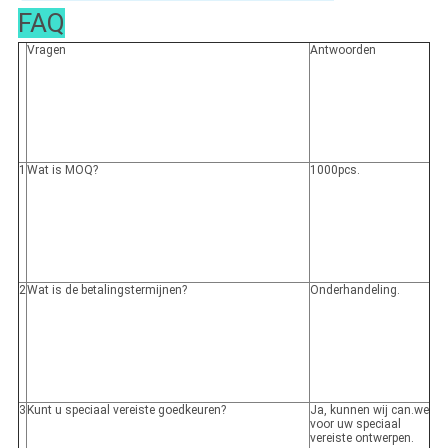
FAQ
Vragen
Antwoorden
1
Wat is MOQ?
1000pcs.
2
Wat is de betalingstermijnen?
Onderhandeling.
3
Kunt u speciaal vereiste goedkeuren?
Ja, kunnen wij can.we
voor uw speciaal
vereiste ontwerpen.