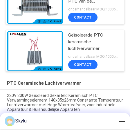
PTC van de
Autoairconditioning
onderhandelbaar MOQ:1000pcs
Straalkachel
CONTACT
Geïsoleerde PTC
keramische
luchtverwarmer
onderhandelbaar MOQ:1000pcs
CONTACT
PTC Ceramische Luchtverwarmer
220V 200W Geïsoleerd Gekarteld Keramisch PTC
Verwarmingselement 140x35x26mm Constante Temperatuur
Luchtverwarmer met Hoge Warmteafvoer, voor Industriële
Apparatuur & Huishoudelijke Apparaten
Skyfu
Ruimte Energiebesparing PTC Auto ventilator
Luchtverwarmer constante temperatuur Verwarming