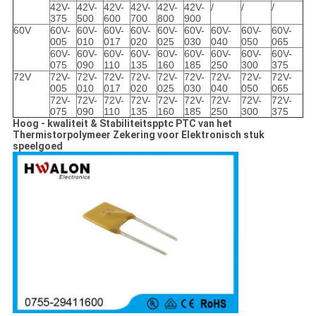
42V-
42V-
42V-
42V-
42V-
42V-
/
/
/
375
500
600
700
800
900
60V
60V-
60V-
60V-
60V-
60V-
60V-
60V-
60V-
60V-
005
010
017
020
025
030
040
050
065
60V-
60V-
60V-
60V-
60V-
60V-
60V-
60V-
60V-
075
090
110
135
160
185
250
300
375
72V
72V-
72V-
72V-
72V-
72V-
72V-
72V-
72V-
72V-
005
010
017
020
025
030
040
050
065
72V-
72V-
72V-
72V-
72V-
72V-
72V-
72V-
72V-
075
090
110
135
160
185
250
300
375
Hoog - kwaliteit & Stabiliteitspptc PTC van het
Thermistorpolymeer Zekering voor Elektronisch stuk
speelgoed