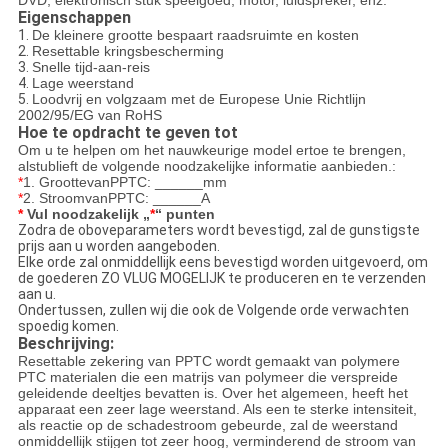
DVD, elektronisch stuk speelgoed, motor, luidspreker, enz.
Eigenschappen
1.
De kleinere grootte bespaart raadsruimte en kosten
2.
Resettable kringsbescherming
3.
Snelle tijd-aan-reis
4.
Lage weerstand
5.
Loodvrij en volgzaam met de Europese Unie Richtlijn
2002/95/EG van RoHS
Hoe te opdracht te geven tot
Om u te helpen om het nauwkeurige model ertoe te brengen,
alstublieft de volgende noodzakelijke informatie aanbieden.:
*
1. GroottevanPPTC:
______mm
*
2. StroomvanPPTC:
______A
*
Vul noodzakelijk „
*
“ punten
Zodra de oboveparameters wordt bevestigd, zal de gunstigste
prijs aan u worden aangeboden.
Elke orde zal onmiddellijk eens bevestigd worden uitgevoerd, om
de goederen ZO VLUG MOGELIJK te produceren en te verzenden
aan u.
Ondertussen, zullen wij die ook de Volgende orde verwachten
spoedig komen.
Beschrijving:
Resettable zekering van PPTC wordt gemaakt van polymere
PTC materialen die een matrijs van polymeer die verspreide
geleidende deeltjes bevatten is. Over het algemeen, heeft het
apparaat een zeer lage weerstand. Als een te sterke intensiteit,
als reactie op de schadestroom gebeurde, zal de weerstand
onmiddellijk stijgen tot zeer hoog, verminderend de stroom van