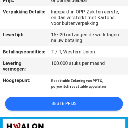
Prijs:
onderhandelbaar
NEEM
CONTACT
Verpakking Details:
Ingepakt in OPP-Zak ten eerste,
en dan versterkt met Kartons
MET
voor buitenverpakking
ONS
Levertijd:
15~20 ontvingen de werkdagen
OP
na uw betaling
Betalingscondities:
T / T, Western Union
NIEUWS
Levering
100.000 stuks per maand
vermogen:
OFFERTE
Hoogtepunt:
,
Resettable Zekering van PPTC
AANVRAGEN
polyswitch resettable apparaten
BESTE PRIJS
SITEMAP
PRIVACYBELEID