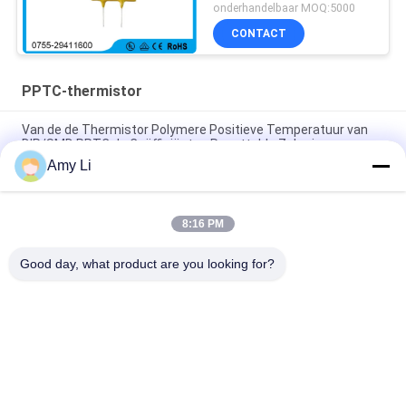
onderhandelbaar MOQ:5000
CONTACT
PPTC-thermistor
Van de de Thermistor Polymere Positieve Temperatuur van
DIP/SMD PPTC de Coëfficiënten Resettable Zekering
Amy Li
Thermisch van de de Zekeringsthermistor 0.1-30A van PPTC
Resettable Geel Radiaal Loodtype voor Telefoons
8:16 PM
de Overbelasting van 1A 2A 5A 12A beschermt PPTC-
Thermistorzekering voor CUP/IC-materiaal
Good day, what product are you looking for?
populaire categorieën
Alle
PTC Ceramische 
MCH Ceramische 
Verwarmer
Verwarmer
PTC Ceramische 
Ceramische 