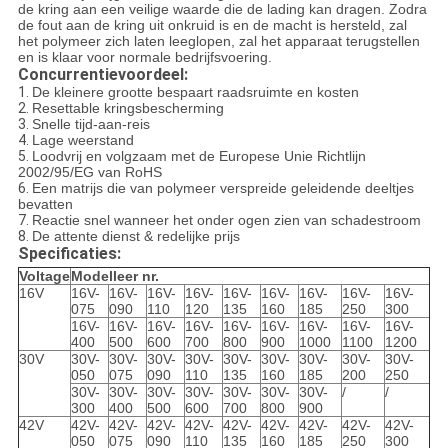
de kring aan een veilige waarde die de lading kan dragen. Zodra
de fout aan de kring uit onkruid is en de macht is hersteld, zal
het polymeer zich laten leeglopen, zal het apparaat terugstellen
en is klaar voor normale bedrijfsvoering.
Concurrentievoordeel:
1.
De kleinere grootte bespaart raadsruimte en kosten
2.
Resettable kringsbescherming
3.
Snelle tijd-aan-reis
4.
Lage weerstand
5.
Loodvrij en volgzaam met de Europese Unie Richtlijn
2002/95/EG van RoHS
6.
Een matrijs die van polymeer verspreide geleidende deeltjes
bevatten
7.
Reactie snel wanneer het onder ogen zien van schadestroom
8.
De attente dienst & redelijke prijs
Specificaties:
Voltage
Modelleer nr.
16V
16V-
16V-
16V-
16V-
16V-
16V-
16V-
16V-
16V-
075
090
110
120
135
160
185
250
300
16V-
16V-
16V-
16V-
16V-
16V-
16V-
16V-
16V-
400
500
600
700
800
900
1000
1100
1200
30V
30V-
30V-
30V-
30V-
30V-
30V-
30V-
30V-
30V-
050
075
090
110
135
160
185
200
250
30V-
30V-
30V-
30V-
30V-
30V-
30V-
/
/
300
400
500
600
700
800
900
42V
42V-
42V-
42V-
42V-
42V-
42V-
42V-
42V-
42V-
050
075
090
110
135
160
185
250
300