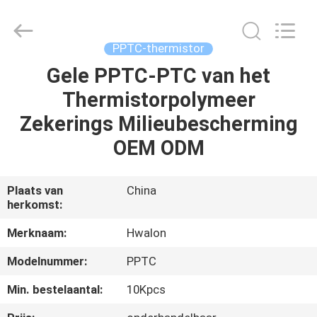
Shenzhen
Hwalon
Electronic
Co.,
Ltd..
PPTC-thermistor
All
Rights
Reserved.
Gele PPTC-PTC van het
THUIS
Thermistorpolymeer
PRODUCTEN
Zekerings Milieubescherming
OEM ODM
OVER
ONS
Plaats van
China
herkomst:
FABRIEKSTOCHT
Merknaam:
Hwalon
Modelnummer:
PPTC
KWALITEITSCONTROLE
Min. bestelaantal:
10Kpcs