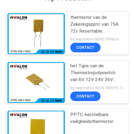
thermistor van de
Zekeringspptc van 75A
72v Resettable
Thermische voor
by negotiation MOQ:1000pcs
Communicatieapparatuur
CONTACT
het Type van de
Thermistorpolyswitch
van 6V 12V 24V 36V
110V 220V PPTC PTC
By negotiation MOQ:5000 PC 's
Resettable Zekering
CONTACT
PPTC-herstelbare
veiligheidsthermistor