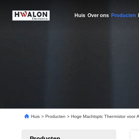
Huis
Over ons
Producten
Huis
>
Producten
>
Hoge Machtsptc Thermistor voor A
Producten