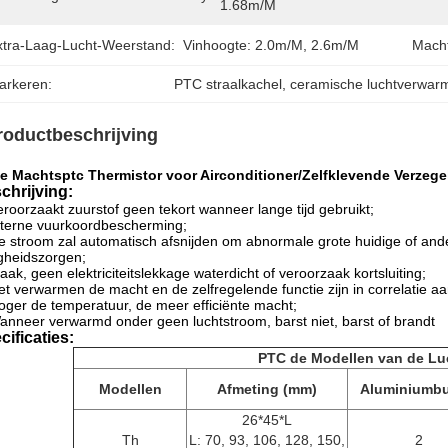
1.68m/m
xtra-Laag-Lucht-Weerstand:
Vinhoogte: 2.0m/m, 2.6m/m
Macht
arkeren:
PTC straalkachel
, 
ceramische luchtverwar
roductbeschrijving
e Machtsptc Thermistor voor Airconditioner/Zelfklevende Verzeg
chrijving:
eroorzaakt zuurstof geen tekort wanneer lange tijd gebruikt;
nterne vuurkoordbescherming;
e stroom zal automatisch afsnijden om abnormale grote huidige of and
igheidszorgen;
aak, geen elektriciteitslekkage waterdicht of veroorzaak kortsluiting;
et verwarmen de macht en de zelfregelende functie zijn in correlatie aan 
oger de temperatuur, de meer efficiënte macht;
anneer verwarmd onder geen luchtstroom, barst niet, barst of brandt
cificaties:
PTC de Modellen van de Lu
Modellen
Afmeting (mm)
Aluminiumbu
26*45*L
Th
L: 70, 93, 106, 128, 150,
2