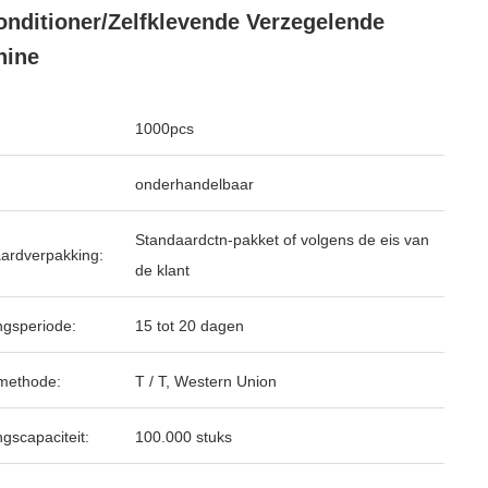
onditioner/Zelfklevende Verzegelende
hine
1000pcs
onderhandelbaar
Standaardctn-pakket of volgens de eis van
ardverpakking:
de klant
ngsperiode:
15 tot 20 dagen
methode:
T / T, Western Union
ngscapaciteit:
100.000 stuks