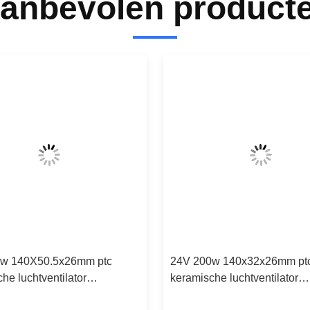
anbevolen product
w 140X50.5x26mm ptc
24V 200w 140x32x26mm pt
he luchtventilator
keramische luchtventilator
ingselement voor
verwarmingselement voor