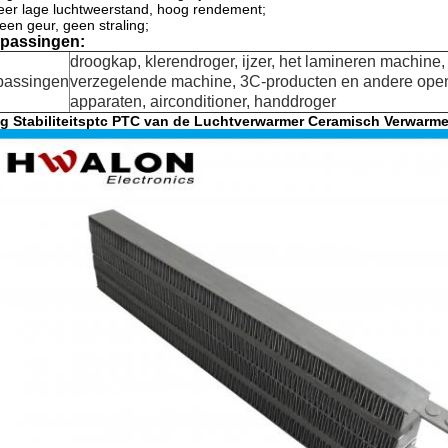
eer lage luchtweerstand, hoog rendement;
een geur, geen straling;
passingen:
droogkap, klerendroger, ijzer, het lamineren machine,
passingen
verzegelende machine, 3C-producten en andere open
apparaten, airconditioner, handdroger
g Stabiliteitsptc PTC van de Luchtverwarmer Ceramisch Verwarm