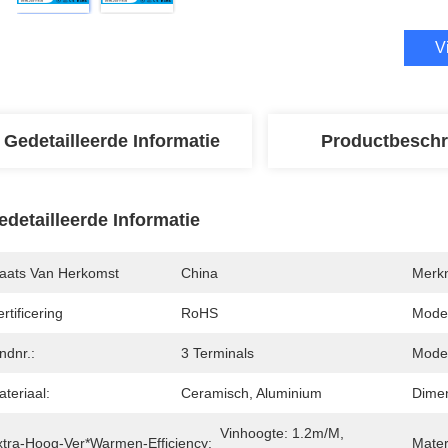
V
Gedetailleerde Informatie
Productbeschr
edetailleerde Informatie
laats Van Herkomst
China
Merk
rtificering
RoHS
Mode
ndnr.:
3 Terminals
Mode
teriaal:
Ceramisch, Aluminium
Dimen
Vinhoogte: 1.2m/m, 
xtra-Hoog-Ver*warmen-Efficiency:
Mater