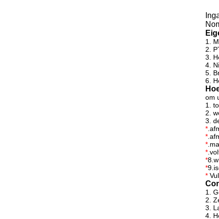
Ing
Nom
Eig
1.
M
2.
P
3.
H
4.
N
5.
B
6.
H
Hoe
om u
1.
t
2.
w
3.
d
*
.af
*
.af
*
.ma
*
.vo
*
8.w
*
9.i
*
Vul
Con
1.
G
2.
Z
3.
L
4.
H