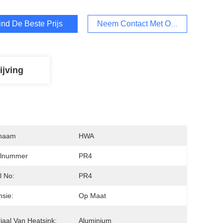
ind De Beste Prijs
Neem Contact Met Ons Op
ijving
naam
HWA
lnummer
PR4
l No:
PR4
sie:
Op Maat
iaal Van Heatsink:
Aluminium