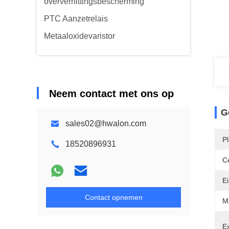
oververhittingsbescherming
PTC Aanzetrelais
Metaaloxidevaristor
Neem contact met ons op
G
sales02@hwalon.com
P
18520896931
Ce
Ei
Contact opnemen
Ma
E