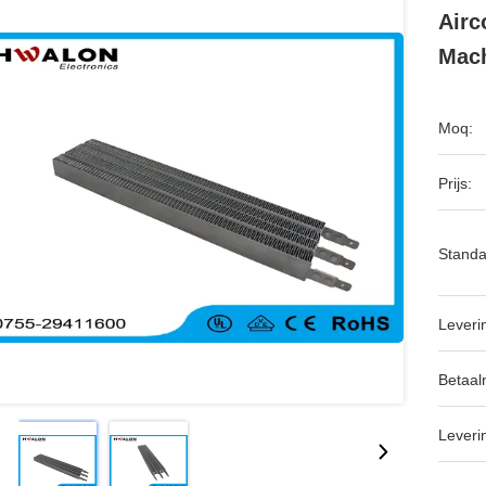
Airc
Mac
Moq:
Prijs:
Standa
Leveri
Betaal
Leveri