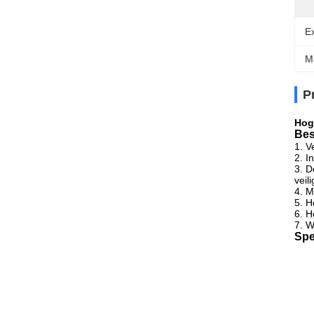
E
M
P
Hog
Bes
1.
V
2.
I
3.
D
veil
4.
M
5.
H
6.
H
7.
W
Spe