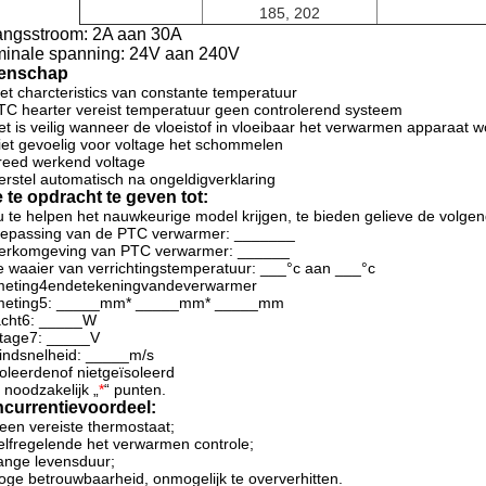
185, 202
angsstroom: 2A aan 30A
inale spanning: 24V aan 240V
enschap
et charcteristics van constante temperatuur
TC hearter vereist temperatuur geen controlerend systeem
et is veilig wanneer de vloeistof in vloeibaar het verwarmen apparaat w
iet gevoelig voor voltage het schommelen
reed werkend voltage
erstel automatisch na ongeldigverklaring
 te opdracht te geven tot:
 te helpen het nauwkeurige model krijgen, te bieden gelieve de volgen
oepassing van de PTC verwarmer: _______
erkomgeving van PTC verwarmer: ______
e waaier van verrichtingstemperatuur: ___°c aan ___°c
meting4endetekeningvandeverwarmer
meting5: _____mm*
_____mm*
_____mm
cht6: _____W
ltage7: _____V
indsnelheid: _____m/s
soleerdenof nietgeïsoleerd
 noodzakelijk „
*
“ punten.
currentievoordeel:
een vereiste thermostaat;
elfregelende het verwarmen controle;
ange levensduur;
oge betrouwbaarheid, onmogelijk te oververhitten.