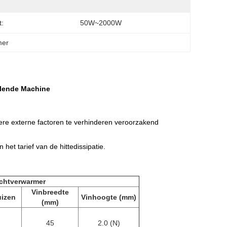
:
50W~2000W
mer
elende Machine
ere externe factoren te verhinderen veroorzakend
het tarief van de hittedissipatie.
chtverwarmer
Vinbreedte
izen
Vinhoogte (mm)
(mm)
45
2.0 (N)