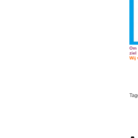
Om h
ziel
Wij 
Tag