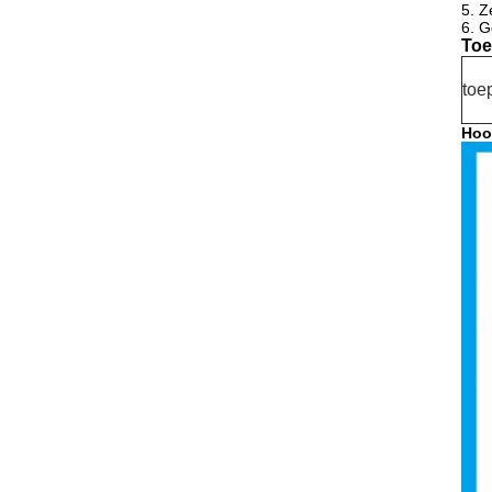
5.
Z
6.
G
Toe
toe
Hoo