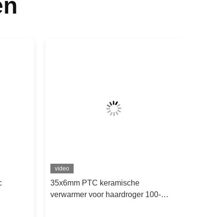
en
video
c
35x6mm PTC keramische
verwarmer voor haardroger 100-
280C constante temperatuur hoge