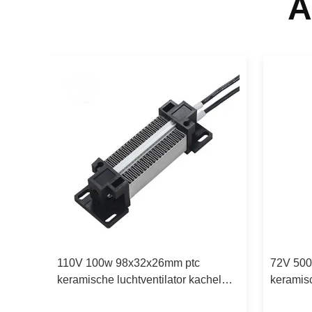
A
110V 100w 98x32x26mm ptc
72V 500
keramische luchtventilator kachel
keramisc
ment
verwarmingselement voor
verwarm