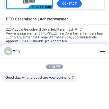
CONTACT
PTC Ceramische Luchtverwarmer
220V 200W Geïsoleerd Gekarteld Keramisch PTC
Verwarmingselement 140x35x26mm Constante Temperatuur
Luchtverwarmer met Hoge Warmteafvoer, voor Industriële
Apparatuur & Huishoudelijke Apparaten
Amy Li
Ruimte Energiebesparing PTC Auto ventilator
Luchtverwarmer constante temperatuur Verwarming
Luchtverwarming Element Veilig thuis
4:42 PM
48V 200w 75x76x26mm ptc keramische luchtventilator
verwarmingselement voor airconditioningsystemen
Good day, what product are you looking for?
populaire categorieën
Alle
PTC Ceramische 
MCH Ceramische 
Verwarmer
Verwarmer