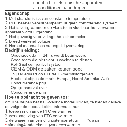
openlucht elektronische apparaten,
airconditioner, handdroger
Eigenschap
1.
Met charcteristics van constante temperatuur
2.
PTC hearter vereist temperatuur geen controlerend systeem
3.
Het is veilig wanneer de vloeistof in vloeibaar het verwarmen
apparaat wordt uitgebrand
4.
Niet gevoelig voor voltage het schommelen
5.
Breed werkend voltage
6.
Herstel automatisch na ongeldigverklaring
Bedrijfinleiding:
Onderzoek dat in 24hrs wordt beantwoord
Goed team die hier voor u wachten te dienen
RoHS&ul compatibel systeem
OEM & ODM de zaken keuren goed
15 jaar ervaart op PTC/NTC-thermistorgebied
Hoofdzakelijk is de markt Europa, Noord-Amerika, Azië
Concurrerende prijs
Op tijd handvat over
Concurrerende prijs
Hoe te opdracht te geven tot:
om u te helpen het nauwkeurige model krijgen, te bieden gelieve
de volgende noodzakelijke informatie aan.:
1.
toepassing van de PTC verwarmer: _______
2.
werkomgeving van PTC verwarmer: ______
3.
de waaier van verrichtingstemperatuur: ___°c aan ___°c
*
.afmeting4endetekeningvandeverwarmer