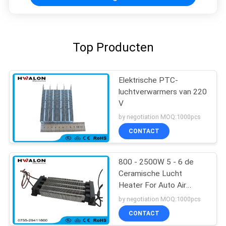
Top Producten
Elektrische PTC-
luchtverwarmers van 220
V
by negotiation MOQ:1000pcs
CONTACT
800 - 2500W 5 - 6 de
Ceramische Lucht
Heater For Auto Air
Conditioner van M/S
by negotiation MOQ:1000pcs
220v Ptc
CONTACT