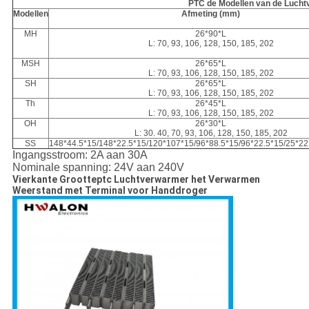
PTC de Modellen van de Luch
Modellen
Afmeting (mm)
MH
26*90*L
L: 70, 93, 106, 128, 150, 185, 202
MSH
26*65*L
L: 70, 93, 106, 128, 150, 185, 202
SH
26*65*L
L: 70, 93, 106, 128, 150, 185, 202
Th
26*45*L
L: 70, 93, 106, 128, 150, 185, 202
OH
26*30*L
L: 30. 40, 70, 93, 106, 128, 150, 185, 202
SS
148*44.5*15/148*22.5*15/120*107*15/96*88.5*15/96*22.5*15/25*22
Ingangsstroom: 2A aan 30A
Nominale spanning: 24V aan 240V
Vierkante Grootteptc Luchtverwarmer het Verwarmen
Weerstand met Terminal voor Handdroger