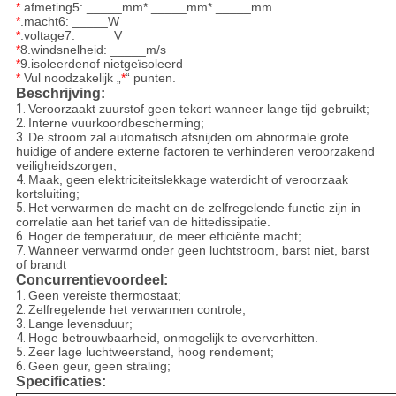
*
.afmeting5: _____mm*
_____mm*
_____mm
*
.macht6: _____W
*
.voltage7: _____V
*
8.windsnelheid: _____m/s
*
9.isoleerdenof nietgeïsoleerd
*
Vul noodzakelijk „
*
“ punten.
Beschrijving:
1.
Veroorzaakt zuurstof geen tekort wanneer lange tijd gebruikt;
2.
Interne vuurkoordbescherming;
3.
De stroom zal automatisch afsnijden om abnormale grote
huidige of andere externe factoren te verhinderen veroorzakend
veiligheidszorgen;
4.
Maak, geen elektriciteitslekkage waterdicht of veroorzaak
kortsluiting;
5.
Het verwarmen de macht en de zelfregelende functie zijn in
correlatie aan het tarief van de hittedissipatie.
6.
Hoger de temperatuur, de meer efficiënte macht;
7.
Wanneer verwarmd onder geen luchtstroom, barst niet, barst
of brandt
Concurrentievoordeel:
1.
Geen vereiste thermostaat;
2.
Zelfregelende het verwarmen controle;
3.
Lange levensduur;
4.
Hoge betrouwbaarheid, onmogelijk te oververhitten.
5.
Zeer lage luchtweerstand, hoog rendement;
6.
Geen geur, geen straling;
Specificaties: