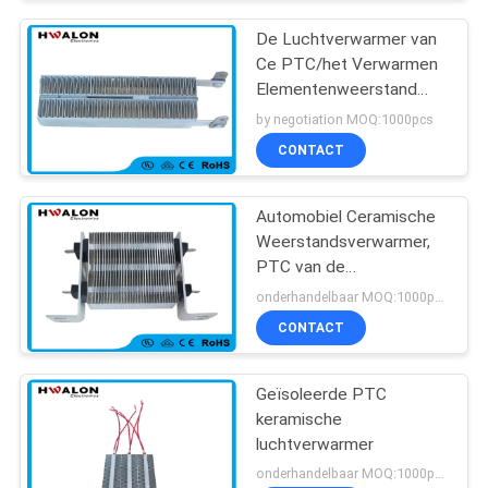
De Luchtverwarmer van
Ce PTC/het Verwarmen
Elementenweerstand
voor Vloer het
by negotiation MOQ:1000pcs
Verwarmen Thermostaat
CONTACT
Automobiel Ceramische
Weerstandsverwarmer,
PTC van de
Autoairconditioning
onderhandelbaar MOQ:1000pcs
Straalkachel
CONTACT
Geïsoleerde PTC
keramische
luchtverwarmer
onderhandelbaar MOQ:1000pcs