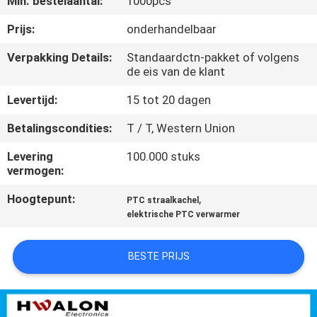
Min. bestelaantal:
1000pcs
NEEM
CONTACT
Prijs:
onderhandelbaar
MET
Verpakking Details:
Standaardctn-pakket of volgens
de eis van de klant
ONS
OP
Levertijd:
15 tot 20 dagen
Betalingscondities:
T / T, Western Union
NIEUWS
Levering
100.000 stuks
vermogen:
OFFERTE
Hoogtepunt:
,
PTC straalkachel
AANVRAGEN
elektrische PTC verwarmer
BESTE PRIJS
SITEMAP
PRIVACYBELEID