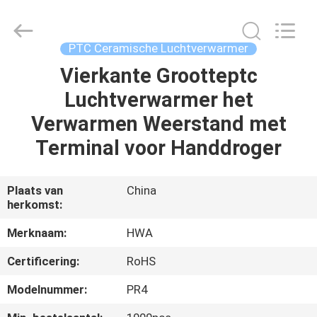
Shenzhen
Hwalon
Electronic
Co.,
Ltd..
PTC Ceramische Luchtverwarmer
All
Rights
Reserved.
Vierkante Grootteptc
THUIS
Luchtverwarmer het
PRODUCTEN
Verwarmen Weerstand met
Terminal voor Handdroger
OVER
ONS
Plaats van
China
herkomst:
FABRIEKSTOCHT
Merknaam:
HWA
Certificering:
RoHS
KWALITEITSCONTROLE
Modelnummer:
PR4