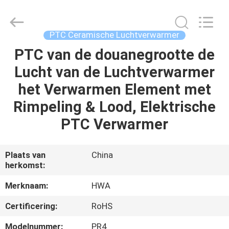
Shenzhen
Hwalon
Electronic
Co.,
Ltd..
PTC Ceramische Luchtverwarmer
All
Rights
Reserved.
PTC van de douanegrootte de
THUIS
Lucht van de Luchtverwarmer
PRODUCTEN
het Verwarmen Element met
Rimpeling & Lood, Elektrische
OVER
PTC Verwarmer
ONS
Plaats van
China
herkomst:
FABRIEKSTOCHT
Merknaam:
HWA
KWALITEITSCONTROLE
Certificering:
RoHS
Modelnummer:
PR4