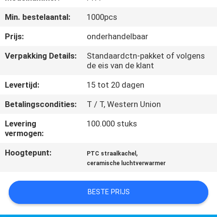
NEEM
Min. bestelaantal:
1000pcs
CONTACT
MET
Prijs:
onderhandelbaar
ONS
Verpakking Details:
Standaardctn-pakket of volgens
de eis van de klant
OP
Levertijd:
15 tot 20 dagen
NIEUWS
Betalingscondities:
T / T, Western Union
Levering
100.000 stuks
OFFERTE
vermogen:
AANVRAGEN
Hoogtepunt:
,
PTC straalkachel
ceramische luchtverwarmer
SITEMAP
BESTE PRIJS
PRIVACYBELEID