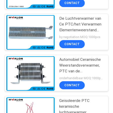
220v Ptc
CONTACT
De Luchtverwarmer van
Ce PTC/het Verwarmen
Elementenweerstand
voor Vloer het
by negotiation MOQ:1000pcs
Verwarmen Thermostaat
CONTACT
Automobiel Ceramische
Weerstandsverwarmer,
PTC van de
Autoairconditioning
onderhandelbaar MOQ:1000pcs
Straalkachel
CONTACT
Geïsoleerde PTC
keramische
luchtverwarmer