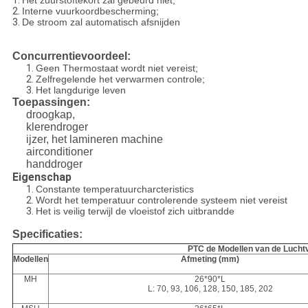
1.
Het zuurstoftekort zal gebeurd niet;
2.
Interne vuurkoordbescherming;
3.
De stroom zal automatisch afsnijden
Concurrentievoordeel:
1.
Geen Thermostaat wordt niet vereist;
2.
Zelfregelende het verwarmen controle;
3.
Het langdurige leven
Toepassingen:
droogkap,
klerendroger
ijzer, het lamineren machine
airconditioner
handdroger
Eigenschap
1.
Constante temperatuurcharcteristics
2.
Wordt het temperatuur controlerende systeem niet vereist
3.
Het is veilig terwijl de vloeistof zich uitbrandde
Specificaties:
PTC de Modellen van de Luch
Modellen
Afmeting (mm)
MH
26*90*L
L: 70, 93, 106, 128, 150, 185, 202