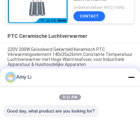
onderhandelbaar MOQ:1000pcs
CONTACT
PTC Ceramische Luchtverwarmer
220V 200W Geïsoleerd Gekarteld Keramisch PTC
Verwarmingselement 140x35x26mm Constante Temperatuur
Luchtverwarmer met Hoge Warmteafvoer, voor Industriële
Apparatuur & Huishoudelijke Apparaten
Amy Li
Ruimte Energiebesparing PTC Auto ventilator
Luchtverwarmer constante temperatuur Verwarming
Luchtverwarming Element Veilig thuis
8:11 AM
48V 200w 75x76x26mm ptc keramische luchtventilator
verwarmingselement voor airconditioningsystemen
Good day, what product are you looking for?
populaire categorieën
Alle