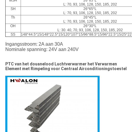
MSH
26*65*L
L: 70, 93, 106, 128, 150, 185, 202
SH
26*65*L
L: 70, 93, 106, 128, 150, 185, 202
Th
26*45*L
L: 70, 93, 106, 128, 150, 185, 202
OH
26*30*L
L: 30. 40, 70, 93, 106, 128, 150, 185, 202
SS
148*44.5*15/148*22.5*15/120*107*15/96*88.5*15/96*22.5*15/25*22
Ingangsstroom: 2A aan 30A
Nominale spanning: 24V aan 240V
PTC van het douanelood Luchtverwarmer het Verwarmen
Element met Rimpeling voor Centraal Airconditioningstoestel