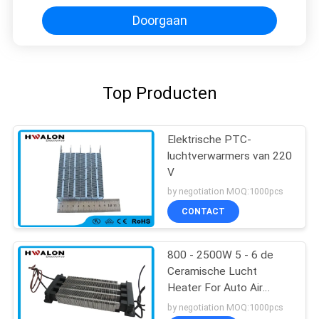
Verwarmer
Doorgaan
Top Producten
Elektrische PTC-
luchtverwarmers van 220
V
by negotiation MOQ:1000pcs
CONTACT
800 - 2500W 5 - 6 de
Ceramische Lucht
Heater For Auto Air
Conditioner van M/S
by negotiation MOQ:1000pcs