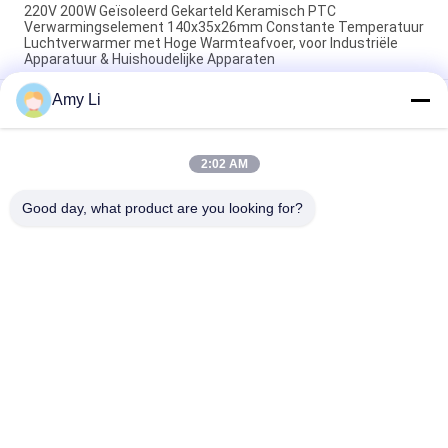
220V 200W Geïsoleerd Gekarteld Keramisch PTC
Verwarmingselement 140x35x26mm Constante Temperatuur
Luchtverwarmer met Hoge Warmteafvoer, voor Industriële
Apparatuur & Huishoudelijke Apparaten
Amy Li
Ruimte Energiebesparing PTC Auto ventilator
Luchtverwarmer constante temperatuur Verwarming
Luchtverwarming Element Veilig thuis
2:02 AM
48V 200w 75x76x26mm ptc keramische luchtventilator
verwarmingselement voor airconditioningsystemen
Good day, what product are you looking for?
populaire categorieën
Alle
PTC Ceramische 
MCH Ceramische 
Verwarmer
Verwarmer
PTC Ceramische 
Ceramische 
Luchtverwarmer
Luchtverwarmer
Ptc Het Verwarmen 
PTC Boiler
Element