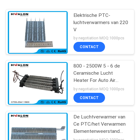
Elektrische PTC-
luchtverwarmers van 220
V
by negotiation MOQ:1000pcs
CONTACT
800 - 2500W 5 - 6 de
Ceramische Lucht
Heater For Auto Air
Conditioner van M/S
by negotiation MOQ:1000pcs
220v Ptc
CONTACT
De Luchtverwarmer van
Ce PTC/het Verwarmen
Elementenweerstand
voor Vloer het
by negotiation MOQ:1000pcs