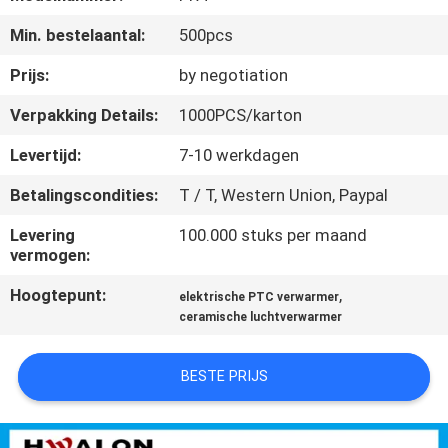
NEEM
Min. bestelaantal:
500pcs
CONTACT
MET
Prijs:
by negotiation
ONS
Verpakking Details:
1000PCS/karton
OP
Levertijd:
7-10 werkdagen
Betalingscondities:
T / T, Western Union, Paypal
NIEUWS
Levering
100.000 stuks per maand
vermogen:
OFFERTE
Hoogtepunt:
,
elektrische PTC verwarmer
AANVRAGEN
ceramische luchtverwarmer
SITEMAP
BESTE PRIJS
PRIVACYBELEID