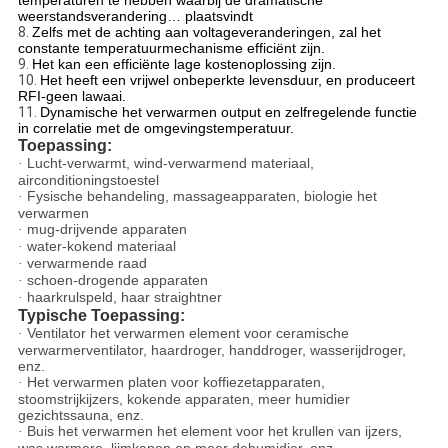
temperaturen te hebben waarbij de dramatische
weerstandsverandering… plaatsvindt
8.
Zelfs met de achting aan voltageveranderingen, zal het
constante temperatuurmechanisme efficiënt zijn.
9.
Het kan een efficiënte lage kostenoplossing zijn.
10.
Het heeft een vrijwel onbeperkte levensduur, en produceert
RFI-geen lawaai.
11.
Dynamische het verwarmen output en zelfregelende functie
in correlatie met de omgevingstemperatuur.
Toepassing:
Lucht-verwarmt, wind-verwarmend materiaal,
·
airconditioningstoestel
Fysische behandeling, massageapparaten, biologie het
·
verwarmen
mug-drijvende apparaten
·
water-kokend materiaal
·
verwarmende raad
·
schoen-drogende apparaten
·
haarkrulspeld, haar straightner
·
Typische Toepassing:
Ventilator het verwarmen element voor ceramische
·
verwarmerventilator, haardroger, handdroger, wasserijdroger,
enz.
Het verwarmen platen voor koffiezetapparaten,
·
stoomstrijkijzers, kokende apparaten, meer humidier
gezichtssauna, enz.
Buis het verwarmen het element voor het krullen van ijzers,
·