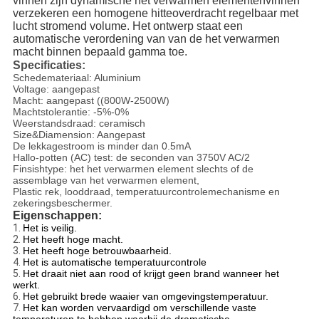
vinnen zijn dynamische het verwarmen elementenvinnen
verzekeren een homogene hitteoverdracht regelbaar met
lucht stromend volume. Het ontwerp staat een
automatische verordening van van de het verwarmen
macht binnen bepaald gamma toe.
Specificaties:
Schedemateriaal: Aluminium
Voltage: aangepast
Macht: aangepast ((800W-2500W)
Machtstolerantie: -5%-0%
Weerstandsdraad: ceramisch
Size&Diamension: Aangepast
De lekkagestroom is minder dan 0.5mA
Hallo-potten (AC) test: de seconden van 3750V AC/2
Finsishtype: het het verwarmen element slechts of de
assemblage van het verwarmen element,
Plastic rek, looddraad, temperatuurcontrolemechanisme en
zekeringsbeschermer.
Eigenschappen:
1.
Het is veilig.
2.
Het heeft hoge macht.
3.
Het heeft hoge betrouwbaarheid.
4.
Het is automatische temperatuurcontrole
5.
Het draait niet aan rood of krijgt geen brand wanneer het
werkt.
6.
Het gebruikt brede waaier van omgevingstemperatuur.
7.
Het kan worden vervaardigd om verschillende vaste