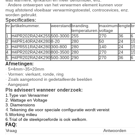
was warmere, lijmkanon en meer dehumidier, enz.
Andere ontwerpen van het verwarmen element kunnen voor
·
mug afstotend vloeibaar verwarmingstoestel, controcevices, enz.
worden gebruikt.
Specificaties:
nr.
artikelnummer.
weerstand
branding.
maximum
lengte
br
temperaturen.
voltage
1
H4PR202RA24K255
500-3000
255
270
36
6
2
H4PR140RA24K280
8-20
280
50
24
1
3
H4PR551RA24K280
300-800
280
140
24
1
4
H4PR202RA24K280
800-3500
280
270
24
1
5
H4PR202RA24K290
500-3000
290
270
36
6
Afmetingen:
5×4mm~35×20mm
·
Vormen: vierkant, ronde, ring
·
Zoals aangetoond in gedetailleerde beelden
·
Aangepast
·
Pls adviseert wanneer onderzoek:
1.Type van Verwarmer
2. Wattage en Voltage
3. Diamensions
4.
Tekening die voor speciale configuratie wordt vereist
5.Working milieu
6.Trial of de steekproeforde is ook welkom.
FAQ:
Vraag
Antwoorden