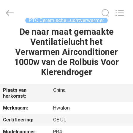
Shenzhen
Hwalon
Electronic
Co.,
Ltd..
PTC Ceramische Luchtverwarmer
All
Rights
Reserved.
De naar maat gemaakte
THUIS
Ventilatielucht het
PRODUCTEN
Verwarmen Airconditioner
1000w van de Rolbuis Voor
OVER
Klerendroger
ONS
Plaats van
China
herkomst:
FABRIEKSTOCHT
Merknaam:
Hwalon
KWALITEITSCONTROLE
Certificering:
CE UL
Modelnummer:
PR4