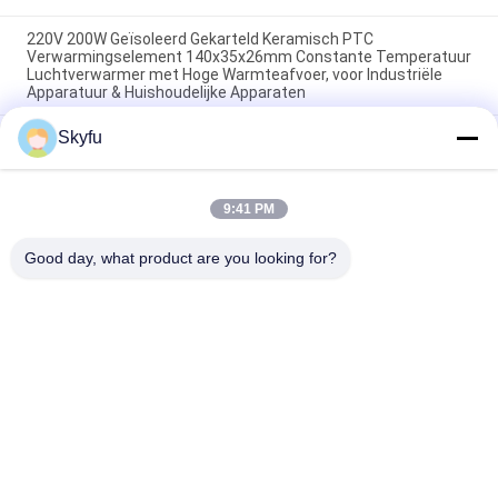
220V 200W Geïsoleerd Gekarteld Keramisch PTC
Verwarmingselement 140x35x26mm Constante Temperatuur
Luchtverwarmer met Hoge Warmteafvoer, voor Industriële
Apparatuur & Huishoudelijke Apparaten
Skyfu
Ruimte Energiebesparing PTC Auto ventilator
Luchtverwarmer constante temperatuur Verwarming
Luchtverwarming Element Veilig thuis
9:41 PM
48V 200w 75x76x26mm ptc keramische luchtventilator
verwarmingselement voor airconditioningsystemen
Good day, what product are you looking for?
populaire categorieën
Alle
PTC Ceramische 
MCH Ceramische 
Verwarmer
Verwarmer
PTC Ceramische 
Ceramische 
Luchtverwarmer
Luchtverwarmer
Ptc Het Verwarmen 