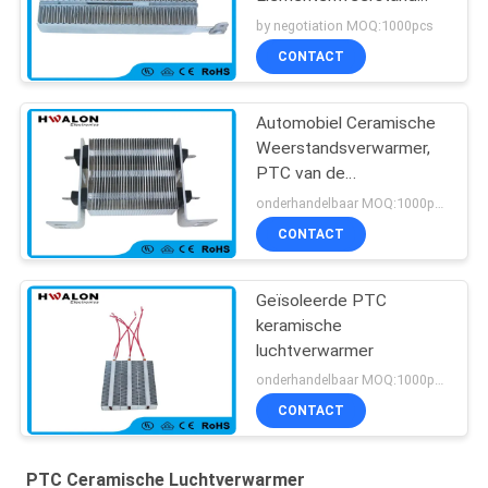
voor Vloer het
by negotiation MOQ:1000pcs
Verwarmen Thermostaat
CONTACT
Automobiel Ceramische
Weerstandsverwarmer,
PTC van de
Autoairconditioning
onderhandelbaar MOQ:1000pcs
Straalkachel
CONTACT
Geïsoleerde PTC
keramische
luchtverwarmer
onderhandelbaar MOQ:1000pcs
CONTACT
PTC Ceramische Luchtverwarmer