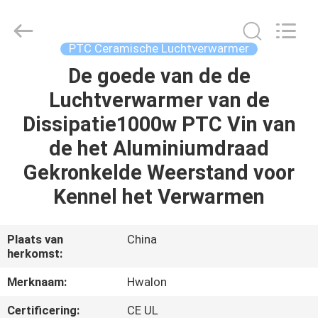
Shenzhen
Hwalon
Electronic
Co.,
Ltd..
PTC Ceramische Luchtverwarmer
All
Rights
Reserved.
De goede van de de
THUIS
Luchtverwarmer van de
PRODUCTEN
Dissipatie1000w PTC Vin van
de het Aluminiumdraad
OVER
Gekronkelde Weerstand voor
ONS
Kennel het Verwarmen
FABRIEKSTOCHT
Plaats van
China
herkomst:
KWALITEITSCONTROLE
Merknaam:
Hwalon
Certificering:
CE UL