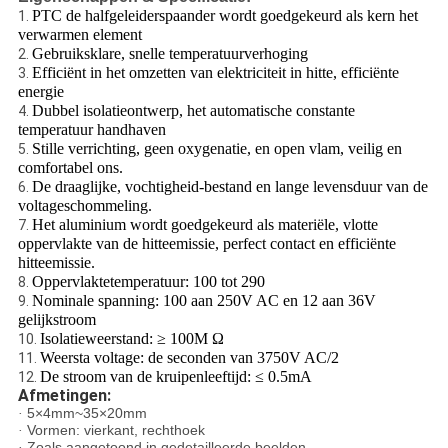
PTC de halfgeleiderspaander wordt goedgekeurd als kern het
1.
verwarmen element
Gebruiksklare, snelle temperatuurverhoging
2.
Efficiënt in het omzetten van elektriciteit in hitte, efficiënte
3.
energie
Dubbel isolatieontwerp, het automatische constante
4.
temperatuur handhaven
Stille verrichting, geen oxygenatie, en open vlam, veilig en
5.
comfortabel ons.
De draaglijke, vochtigheid-bestand en lange levensduur van de
6.
voltageschommeling.
Het aluminium wordt goedgekeurd als materiële, vlotte
7.
oppervlakte van de hitteemissie, perfect contact en efficiënte
hitteemissie.
Oppervlaktetemperatuur: 100 tot 290
8.
Nominale spanning: 100 aan 250V AC en 12 aan 36V
9.
gelijkstroom
Isolatieweerstand: ≥ 100M Ω
10.
Weersta voltage: de seconden van 3750V AC/2
11.
De stroom van de kruipenleeftijd: ≤ 0.5mA
12.
Afmetingen:
5×4mm~35×20mm
·
Vormen: vierkant, rechthoek
·
Zoals aangetoond in gedetailleerde beelden
·