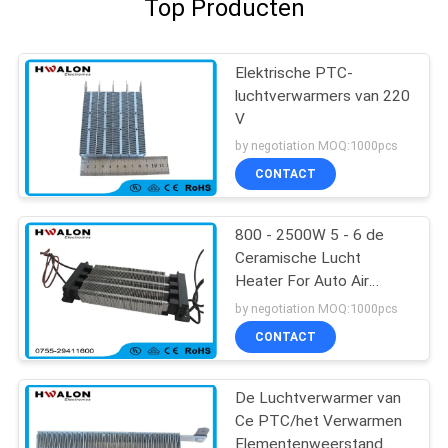
Top Producten
Elektrische PTC-
luchtverwarmers van 220
V
by negotiation MOQ:1000pcs
CONTACT
800 - 2500W 5 - 6 de
Ceramische Lucht
Heater For Auto Air
Conditioner van M/S
by negotiation MOQ:1000pcs
220v Ptc
CONTACT
De Luchtverwarmer van
Ce PTC/het Verwarmen
Elementenweerstand