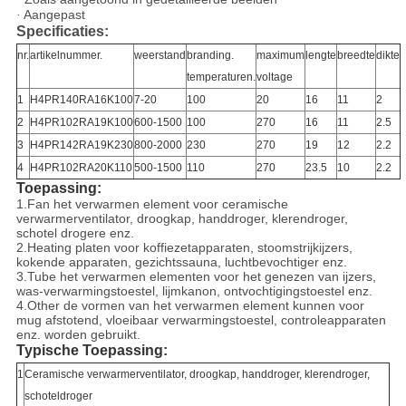
Aangepast
·
Specificaties:
nr.
artikelnummer.
weerstand
branding.
maximum
lengte
breedte
dikte
temperaturen.
voltage
1
H4PR140RA16K100
7-20
100
20
16
11
2
2
H4PR102RA19K100
600-1500
100
270
16
11
2.5
3
H4PR142RA19K230
800-2000
230
270
19
12
2.2
4
H4PR102RA20K110
500-1500
110
270
23.5
10
2.2
Toepassing:
1.Fan het verwarmen element voor ceramische
verwarmerventilator, droogkap, handdroger, klerendroger,
schotel drogere enz.
2.Heating platen voor koffiezetapparaten, stoomstrijkijzers,
kokende apparaten, gezichtssauna, luchtbevochtiger enz.
3.Tube het verwarmen elementen voor het genezen van ijzers,
was-verwarmingstoestel, lijmkanon, ontvochtigingstoestel enz.
4.Other de vormen van het verwarmen element kunnen voor
mug afstotend, vloeibaar verwarmingstoestel, controleapparaten
enz. worden gebruikt.
Typische Toepassing:
1
Ceramische verwarmerventilator, droogkap, handdroger, klerendroger,
schoteldroger