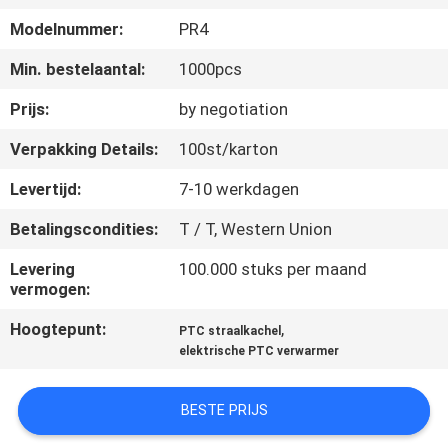
NEEM
Modelnummer:
PR4
CONTACT
Min. bestelaantal:
1000pcs
MET
ONS
Prijs:
by negotiation
OP
Verpakking Details:
100st/karton
Levertijd:
7-10 werkdagen
NIEUWS
Betalingscondities:
T / T, Western Union
OFFERTE
Levering
100.000 stuks per maand
vermogen:
AANVRAGEN
Hoogtepunt:
,
PTC straalkachel
elektrische PTC verwarmer
SITEMAP
BESTE PRIJS
PRIVACYBELEID