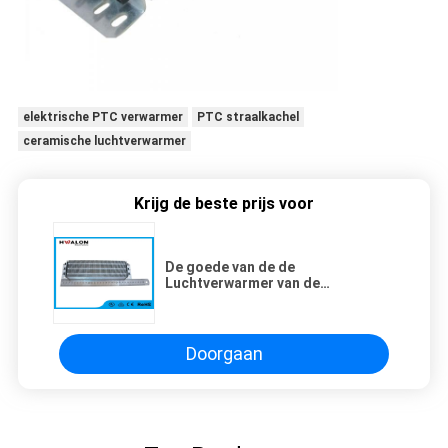
elektrische PTC verwarmer
PTC straalkachel
ceramische luchtverwarmer
Krijg de beste prijs voor
De goede van de de
Luchtverwarmer van de
Dissipatie1000w PTC Vin van de
het Aluminiumdraad Gekronkelde
Weerstand voor Kennel het
Verwarmen
Doorgaan