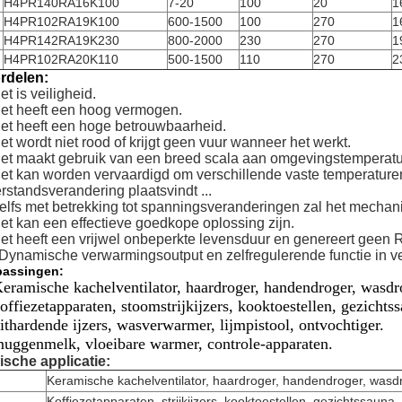
H4PR140RA16K100
7-20
100
20
1
H4PR102RA19K100
600-1500
100
270
1
H4PR142RA19K230
800-2000
230
270
1
H4PR102RA20K110
500-1500
110
270
2
rdelen:
et is veiligheid.
Het heeft een hoog vermogen.
Het heeft een hoge betrouwbaarheid.
et wordt niet rood of krijgt geen vuur wanneer het werkt.
Het maakt gebruik van een breed scala aan omgevingstemperatu
Het kan worden vervaardigd om verschillende vaste temperature
rstandsverandering plaatsvindt ...
Zelfs met betrekking tot spanningsveranderingen zal het mechani
Het kan een effectieve goedkope oplossing zijn.
Het heeft een vrijwel onbeperkte levensduur en genereert geen R
 Dynamische verwarmingsoutput en zelfregulerende functie in 
passingen:
Keramische kachelventilator, haardroger, handendroger, wasd
koffiezetapparaten, stoomstrijkijzers, kooktoestellen, gezichts
uithardende ijzers, wasverwarmer, lijmpistool, ontvochtiger.
muggenmelk, vloeibare warmer, controle-apparaten.
ische applicatie:
Keramische kachelventilator, haardroger, handendroger, wasd
Koffiezetapparaten, strijkijzers, kooktoestellen, gezichtssauna,