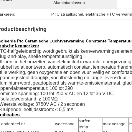
Aluminiumlassen
arkeren:
PTC straalkachel
, 
elektrische PTC verwar
roductbeschrijving
soleerde Ptc Ceramische Luchtverwarming Constante Temperatuur
hnische kenmerken:
PTC-halfgeleiderchip wordt gebruikt als kernverwarmingselemen
lug-and-play, snelle temperatuurstijging
fficiënt in het omzetten van elektriciteit in warmte, energiezuinig
Dubbel isolatieontwerp, automatisch constant temperatuurhandh
Stille werking, geen oxygenatie en open vuur, veilig en comforta
Spanningsstoot draaglijk, vochtbestendig en lange levensduur
Aluminium wordt geadopteerd als warmte-emissiemateriaal, glad o
Oppervlaktetemperatuur: 100 tot 290
Nominale spanning: 100 tot 250 V AC en 12 tot 36 V DC
 Isolatieweerstand: ≥ 100MΩ
 Weersta voltage: 3750V AC / 2 seconden
 Kruipende leeftijdsstroom: ≤ 0,5 mA
cificaties:
surfen.
.
onderdeel nr.
weerstand
max voltage
l
temp.