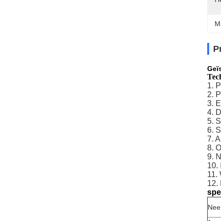
M
P
Geï
Tec
1. 
2. P
3. E
4. 
5. 
6. 
7. 
8. 
9. 
10.
11.
12.
spe
Nee