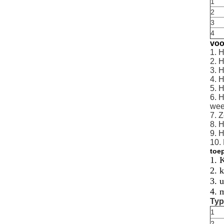
1
2
3
4
voo
1. H
2. 
3. 
4. H
5. 
6. 
wee
7. 
8. 
9. 
10.
toe
1. 
2. 
3. 
4. 
Typ
1
2