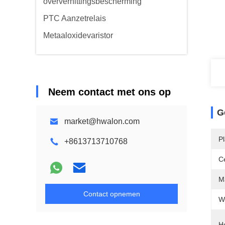
oververhittingsbescherming
PTC Aanzetrelais
Metaaloxidevaristor
Neem contact met ons op
G
market@hwalon.com
P
+8613713710768
Ce
M
Contact opnemen
W
H