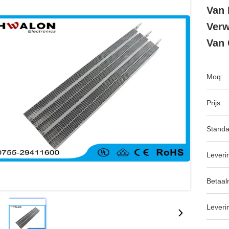
Van 
Verw
Van 
Moq:
Prijs:
Standa
Leveri
Betaal
Leveri