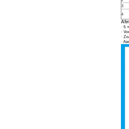
3
4
Afm
5 ×
·
Vor
·
Zoa
·
Aa
·