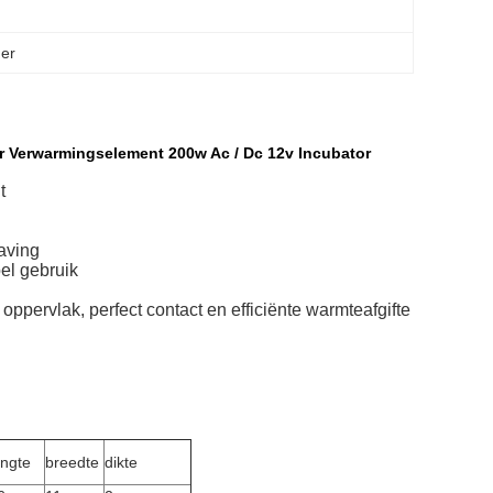
mer
 Verwarmingselement 200w Ac / Dc 12v Incubator
t
aving
bel gebruik
ppervlak, perfect contact en efficiënte warmteafgifte
engte
breedte
dikte