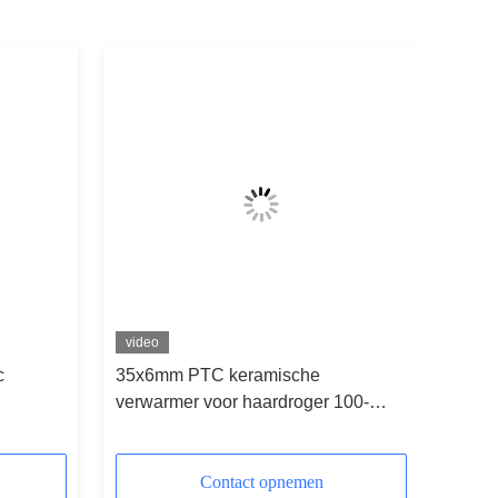
video
c
35x6mm PTC keramische
verwarmer voor haardroger 100-
280C constante temperatuur hoge
efficiëntie thermostatische
verwarmer op maat
Contact opnemen