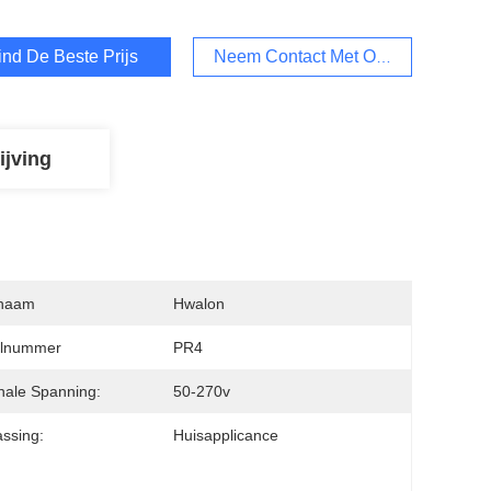
ind De Beste Prijs
Neem Contact Met Ons Op
ijving
naam
Hwalon
lnummer
PR4
ale Spanning:
50-270v
ssing:
Huisapplicance