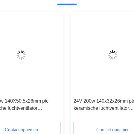
w 140X50.5x26mm ptc
24V 200w 140x32x26mm pt
he luchtventilator
keramische luchtventilator
ingselement voor
verwarmingselement voor
tioning/Auto/Uitrusting/Algemeen
airconditioningsystemen
ch
Contact opnemen
Contact opnemen