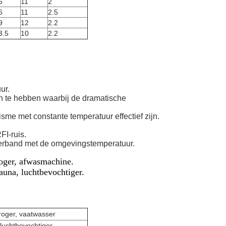
6
11
2
6
11
2.5
9
12
2.2
3.5
10
2.2
ur.
n te hebben waarbij de dramatische
sme met constante temperatuur effectief zijn.
FI-ruis.
verband met de omgevingstemperatuur.
roger, afwasmachine.
sauna, luchtbevochtiger.
roger, vaatwasser
 luchtbevochtiger