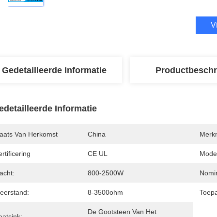
V
Gedetailleerde Informatie
Productbeschr
edetailleerde Informatie
laats Van Herkomst
China
Merk
rtificering
CE UL
Mode
acht:
800-2500W
Nomin
eerstand:
8-3500ohm
Toepa
De Gootsteen Van Het 
eatsink: